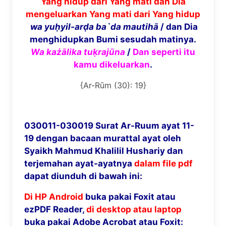
Yang hidup dari Yang mati dan Dia
mengeluarkan Yang mati dari Yang hidup
wa yuḥyil-arḍa ba`da mautihā
/ dan Dia
menghidupkan Bumi sesudah matinya.
Wa każālika tuḳrajūna
/
Dan seperti itu
kamu dikeluarkan
.
{Ar-Rūm (30): 19}
030011-030019 Surat Ar-Ruum ayat 11-
19 dengan bacaan murattal ayat oleh
Syaikh Mahmud Khalilil Hushariy dan
terjemahan ayat-ayatnya
dalam file pdf
dapat diunduh di bawah ini:
Di HP Android
buka pakai Foxit atau
ezPDF Reader,
di desktop atau laptop
buka pakai Adobe Acrobat atau Foxit: