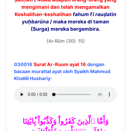
mengimani dan telah mengamalkan
Keshalihan-keshalihan
fahum fī rauḍatin
yuḥbarūna
/ maka mereka di taman
(Surga) mereka bergembira.
{Ar-Rūm (30): 15}
030016
Surat Ar-Ruum ayat 16
dengan
bacaan murattal ayat oleh Syaikh Mahmud
Khalilil Hushariy:
وَأَمَّا ٱلَّذِينَ كَفَرُواْ وَكَذَّبُواْ بِ‍َٔايَٰتِنَا