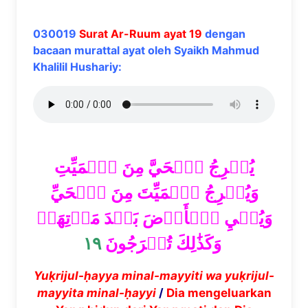
030019
Surat Ar-Ruum ayat 19
dengan
bacaan murattal ayat oleh Syaikh Mahmud
Khalilil Hushariy:
يُخۡرِجُ ٱلۡحَيَّ مِنَ ٱلۡمَيِّتِ
وَيُخۡرِجُ ٱلۡمَيِّتَ مِنَ ٱلۡحَيِّ
وَيُحۡيِ ٱلۡأَرۡضَ بَعۡدَ مَوۡتِهَاۚ
١٩
وَكَذَٰلِكَ تُخۡرَجُونَ
Yuḳrijul-ḥayya minal-mayyiti wa yuḳrijul-
mayyita minal-ḥayyi
/
Dia mengeluarkan