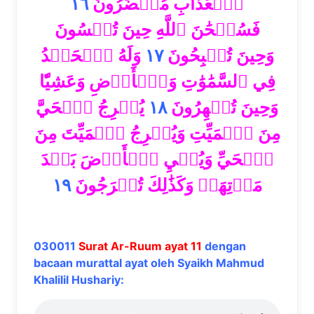
١٦
ٱلۡعَذَابِ مُحۡضَرُونَ
فَسُبۡحَٰنَ ٱللَّهِ حِينَ تُمۡسُونَ
وَلَهُ ٱلۡحَمۡدُ
١٧
وَحِينَ تُصۡبِحُونَ
فِي ٱلسَّمَٰوَٰتِ وَٱلۡأَرۡضِ وَعَشِيّٗا
يُخۡرِجُ ٱلۡحَيَّ
١٨
وَحِينَ تُظۡهِرُونَ
مِنَ ٱلۡمَيِّتِ وَيُخۡرِجُ ٱلۡمَيِّتَ مِنَ
ٱلۡحَيِّ وَيُحۡيِ ٱلۡأَرۡضَ بَعۡدَ
١٩
مَوۡتِهَاۚ وَكَذَٰلِكَ تُخۡرَجُونَ
030011
Surat Ar-Ruum ayat 11
dengan
bacaan murattal ayat oleh Syaikh Mahmud
Khalilil Hushariy: