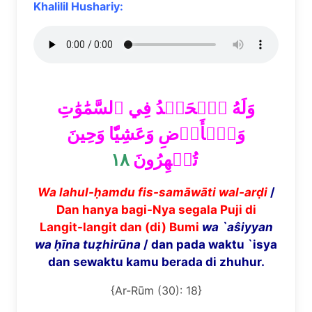
Khalilil Hushariy:
وَلَهُ ٱلۡحَمۡدُ فِي ٱلسَّمَٰوَٰتِ
وَٱلۡأَرۡضِ وَعَشِيّٗا وَحِينَ
١٨
تُظۡهِرُونَ
Wa lahul-ḥamdu fis-samāwāti wal-arḍi
/
Dan hanya bagi-Nya segala Puji di
Langit-langit dan (di) Bumi
wa `aŝiyyan
wa ḥīna tuẓhirūna
/ dan pada waktu `isya
dan sewaktu kamu berada di zhuhur.
{Ar-Rūm (30): 18}