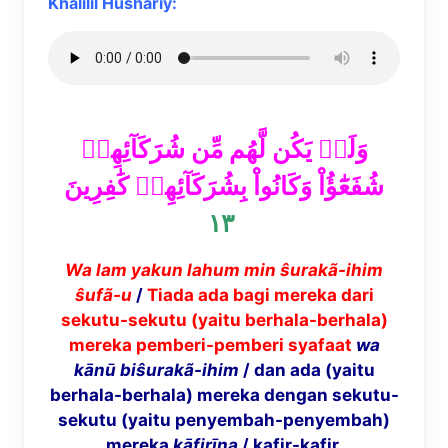
Khalilil Hushariy:
وَلَمۡ يَكُن لَّهُم مِّن شُرَكَآئِهِمۡ
شُفَعَٰٓؤُاْ وَكَانُواْ بِشُرَكَآئِهِمۡ كَٰفِرِينَ
١٣
Wa lam yakun lahum min ŝurakã-ihim
ŝufã-u
/
Tiada ada bagi mereka dari
sekutu-sekutu (yaitu berhala-berhala)
mereka pemberi-pemberi syafaat
wa
kānū biŝurakã-ihim
/ dan ada (yaitu
berhala-berhala) mereka dengan sekutu-
sekutu (yaitu penyembah-penyembah)
mereka
kāfirīna
/ kafir-kafir.