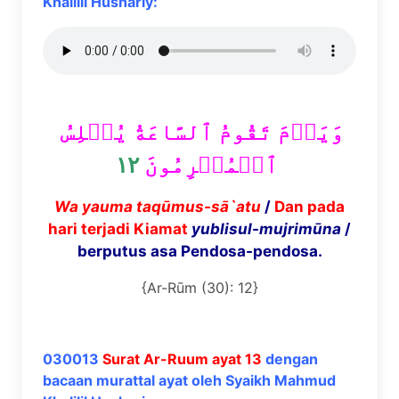
Khalilil Hushariy:
وَيَوۡمَ تَقُومُ ٱلسَّاعَةُ يُبۡلِسُ
١٢
ٱلۡمُجۡرِمُونَ
Wa yauma taqūmus-sā`atu
/
Dan pada
hari terjadi Kiamat
yublisul-mujrimūna
/
berputus asa Pendosa-pendosa.
{Ar-Rūm (30): 12}
030013
Surat Ar-Ruum ayat 13
dengan
bacaan murattal ayat oleh Syaikh Mahmud