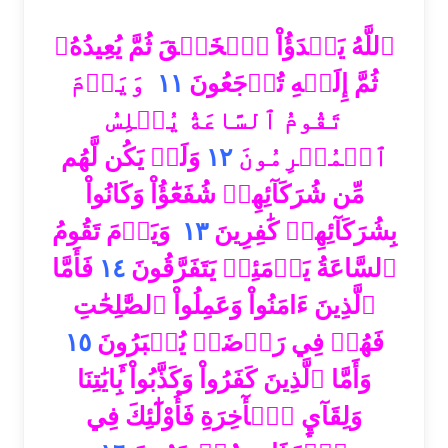
ٱللَّهُ يَبۡدَؤُاْ ٱلۡخَلۡقَ ثُمَّ يُعِيدُهُۥ
وَيَوۡمَ
١١
ثُمَّ إِلَيۡهِ تُرۡجَعُونَ
تَقُومُ ٱلسَّاعَةُ يُبۡلِسُ
وَلَمۡ يَكُن لَّهُم
١٢
ٱلۡمُجۡرِمُونَ
مِّن شُرَكَآئِهِمۡ شُفَعَٰٓؤُاْ وَكَانُواْ
وَيَوۡمَ تَقُومُ
١٣
بِشُرَكَآئِهِمۡ كَٰفِرِينَ
فَأَمَّا
١٤
ٱلسَّاعَةُ يَوۡمَئِذٖ يَتَفَرَّقُونَ
ٱلَّذِينَ ءَامَنُواْ وَعَمِلُواْ ٱلصَّٰلِحَٰتِ
١٥
فَهُمۡ فِي رَوۡضَةٖ يُحۡبَرُونَ
وَأَمَّا ٱلَّذِينَ كَفَرُواْ وَكَذَّبُواْ بِ‍َٔايَٰتِنَا
وَلِقَآيِٕ ٱلۡأٓخِرَةِ فَأُوْلَٰٓئِكَ فِي