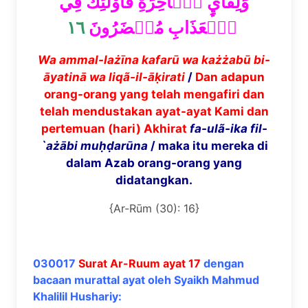
وَلِقَآيِٕ ٱلۡأٓخِرَةِ فَأُوْلَٰٓئِكَ فِي
١٦
ٱلۡعَذَابِ مُحۡضَرُونَ
Wa ammal-lażīna kafarū wa każżabū bi-
āyatinā wa liqã-il-āḳirati
/
Dan adapun
orang-orang yang telah mengafiri dan
telah mendustakan ayat-ayat Kami dan
pertemuan (hari) Akhirat
fa-ulã-ika fil-
`ażābi muḥḍarūna
/ maka itu mereka di
dalam Azab orang-orang yang
didatangkan.
{Ar-Rūm (30): 16}
030017
Surat Ar-Ruum ayat 17
dengan
bacaan murattal ayat oleh Syaikh Mahmud
Khalilil Hushariy: