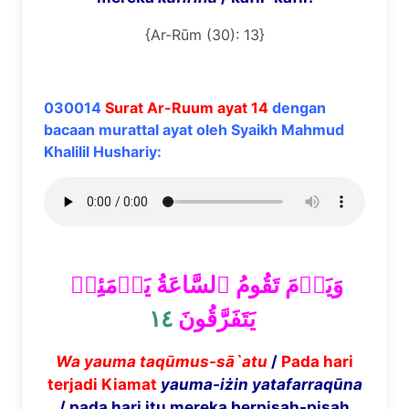
{Ar-Rūm (30): 13}
030014
Surat Ar-Ruum ayat 14
dengan
bacaan murattal ayat oleh Syaikh Mahmud
Khalilil Hushariy:
وَيَوۡمَ تَقُومُ ٱلسَّاعَةُ يَوۡمَئِذٖ
١٤
يَتَفَرَّقُونَ
Wa yauma taqūmus-sā`atu
/
Pada hari
terjadi Kiamat
yauma-iżin yatafarraqūna
/ pada hari itu mereka berpisah-pisah