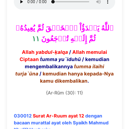
ٱللَّهُ يَبۡدَؤُاْ ٱلۡخَلۡقَ ثُمَّ يُعِيدُهُۥ
١١
ثُمَّ إِلَيۡهِ تُرۡجَعُونَ
Allah
yabdul-ḳalqa
/
Allah memulai
Ciptaan
ṫumma yu`iduhū
/ kemudian
mengembalikannya
ṫumma ilaihi
turja`ūna
/
kemudian hanya kepada-Nya
kamu dikembalikan
.
{Ar-Rūm (30): 11}
030012
Surat Ar-Ruum ayat 12
dengan
bacaan murattal ayat oleh Syaikh Mahmud