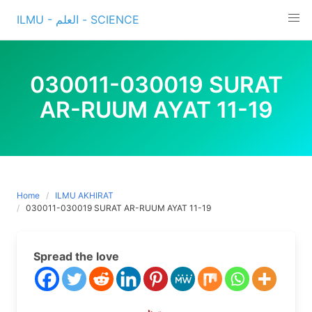
Skip
ILMU - العلم - SCIENCE
to
content
030011-030019 SURAT
AR-RUUM AYAT 11-19
Home
ILMU AKHIRAT
030011-030019 SURAT AR-RUUM AYAT 11-19
Spread the love