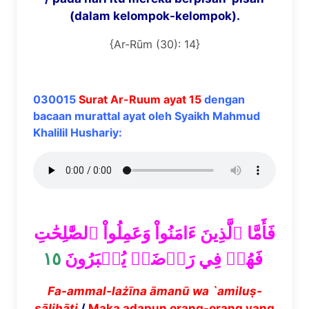
(dalam kelompok-kelompok).
{Ar-Rūm (30): 14}
030015
Surat Ar-Ruum ayat 15
dengan
bacaan murattal ayat oleh Syaikh Mahmud
Khalilil Hushariy:
فَأَمَّا ٱلَّذِينَ ءَامَنُواْ وَعَمِلُواْ ٱلصَّٰلِحَٰتِ
١٥
فَهُمۡ فِي رَوۡضَةٖ يُحۡبَرُونَ
Fa-ammal-lażīna āmanū wa `amiluṣ-
ṣāliḥāti
/
Maka adapun orang-orang yang