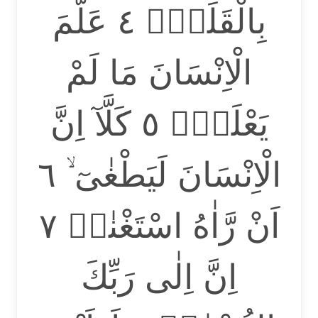
بِالْقَلَمِۙ ٤ عَلَّمَ
الْاِنْسَانَ مَا لَمْ
يَعْلَمْۗ ٥ كَلَّآ اِنَّ
الْاِنْسَانَ لَيَطْغٰىٓ ۙ ٦
اَنْ رَّاٰهُ اسْتَغْنٰىۗ ٧
اِنَّ اِلٰى رَبِّكَ