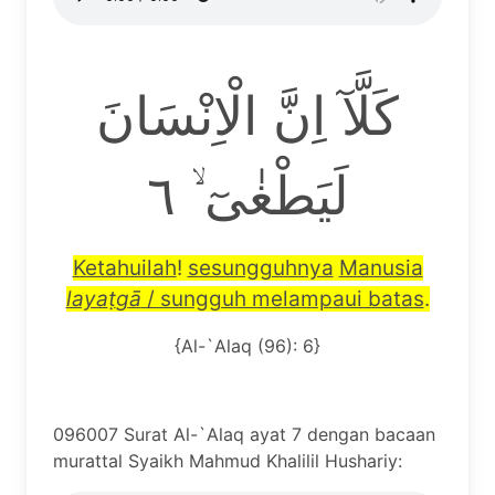
كَلَّآ اِنَّ الْاِنْسَانَ
لَيَطْغٰىٓ ۙ ٦
Ketahuilah
!
sesungguhnya
Manusia
laya
ṭ
g
ā
/ sungguh melampaui batas
.
{Al-`Alaq (96): 6}
096007 Surat Al-`Alaq ayat 7 dengan bacaan
murattal Syaikh Mahmud Khalilil Hushariy: