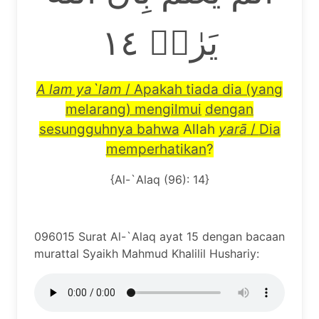
يَرٰىۗ ١٤
A lam ya`lam
/
Apakah tiada dia (yang
melarang) mengilmui
dengan
sesungguhnya bahwa
Allah
yar
ā
/
Dia
memperhatikan
?
{Al-`Alaq (96): 14}
096015 Surat Al-`Alaq ayat 15 dengan bacaan
murattal Syaikh Mahmud Khalilil Hushariy: