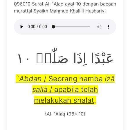
096010 Surat Al-`Alaq ayat 10 dengan bacaan
murattal Syaikh Mahmud Khalilil Hushariy:
عَبْدًا اِذَا صَلّٰىۗ ١٠
`Abdan
/ Seorang hamba
i
żā
ṣ
all
ā
/ apabila telah
melakukan shalat
.
{Al-`Alaq (96): 10}