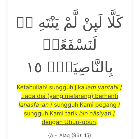
كَلَّا لَىِٕنْ لَّمْ يَنْتَهِ ەۙ
لَنَسْفَعًاۢ
بِالنَّاصِيَةِۙ ١٥
Ketahuilah!
sungguh jika
lam yantahi
/
tiada dia (yang melarang) berhenti
lanasfa-an
/ sungguh Kami pegang /
sungguh Kami tarik
bin n
āṣ
iyati
/
dengan Ubun-ubun
.
{Al-`Alaq (96): 15}