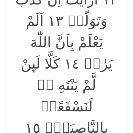
وَتَوَلّٰىۗ ١٣ اَلَمْ
يَعْلَمْ بِاَنَّ اللّٰهَ
يَرٰىۗ ١٤ كَلَّا لَىِٕنْ
لَّمْ يَنْتَهِ ەۙ
لَنَسْفَعًاۢ
بِالنَّاصِيَةِۙ ١٥