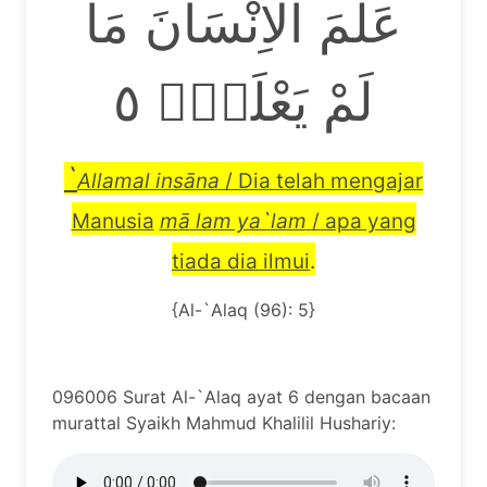
عَلَّمَ الْاِنْسَانَ مَا
لَمْ يَعْلَمْۗ ٥
`
Allamal ins
ā
na
/ Dia telah mengajar
Manusia
m
ā
lam ya`lam
/ apa yang
tiada dia ilmui
.
{Al-`Alaq (96): 5}
096006 Surat Al-`Alaq ayat 6 dengan bacaan
murattal Syaikh Mahmud Khalilil Hushariy: