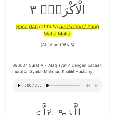
الْاَكْرَمُۙ ٣
Baca
dan
rabbuka
al-akramu
/ Yang
Maha Mulia
.
{Al-`Alaq (96): 3}
096004 Surat Al-`Alaq ayat 4 dengan bacaan
murattal Syaikh Mahmud Khalilil Hushariy:
الَّذِيْ عَلَّمَ