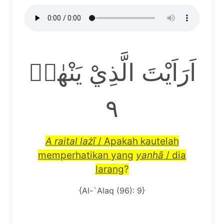
اَرَاَيْتَ الَّذِيْ يَنْهٰىۙ
٩
A raital la
żī
/ Apakah kautelah
memperhatikan yang
yanh
ā
/ dia
larang
?
{Al-`Alaq (96): 9}