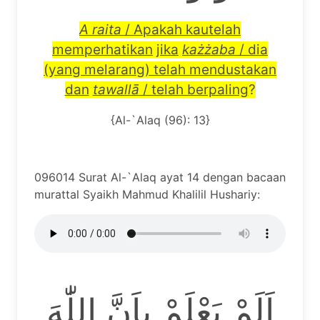
A raita
/ Apakah kautelah
memperhatikan
jika
ka
żż
aba
/ dia
(yang melarang) telah mendustakan
dan
tawall
ā
/ telah berpaling
?
{Al-`Alaq (96): 13}
096014 Surat Al-`Alaq ayat 14 dengan bacaan
murattal Syaikh Mahmud Khalilil Hushariy:
اَلَمْ يَعْلَمْ بِاَنَّ اللّٰهَ