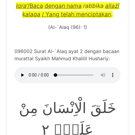
Iqra
‘
/Baca
dengan nama
rabbika
alla
żī
ḳ
alaqa
/ Yang telah menciptakan
.
{Al-`Alaq (96): 1}
096002 Surat Al-`Alaq ayat 2 dengan bacaan
murattal Syaikh Mahmud Khalilil Hushariy:
خَلَقَ الْاِنْسَانَ مِنْ
عَلَقٍۚ ٢