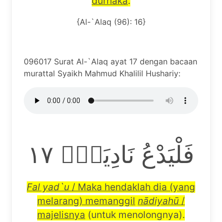
durhaka
.
{Al-`Alaq (96): 16}
096017 Surat Al-`Alaq ayat 17 dengan bacaan
murattal Syaikh Mahmud Khalilil Hushariy:
فَلْيَدْعُ نَادِيَهٗۙ ١٧
Fal yad`u
/ Maka hendaklah dia (yang
melarang) memanggil
n
ā
diyah
ū
/
majelisnya
(untuk menolongnya).