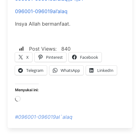
096001-096019al’alaq
Insya Allah bermanfaat.
Post Views:
840
X
Pinterest
Facebook
Telegram
WhatsApp
LinkedIn
Menyukai ini:
Memuat...
#096001-096019al`alaq