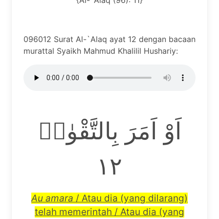
{Al-`Alaq (96): 11}
096012 Surat Al-`Alaq ayat 12 dengan bacaan
murattal Syaikh Mahmud Khalilil Hushariy:
اَوْ اَمَرَ بِالتَّقْوٰىۗ
١٢
Au amara
/ Atau dia (yang dilarang)
telah memerintah / Atau dia (yang