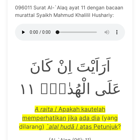
096011 Surat Al-`Alaq ayat 11 dengan bacaan
murattal Syaikh Mahmud Khalilil Hushariy:
اَرَاَيْتَ اِنْ كَانَ
عَلَى الْهُدٰىٓۙ ١١
A raita
/ Apakah kautelah
memperhatikan
jika
ada dia
(yang
dilarang)
`alal hud
ā
/ atas Petunjuk
?