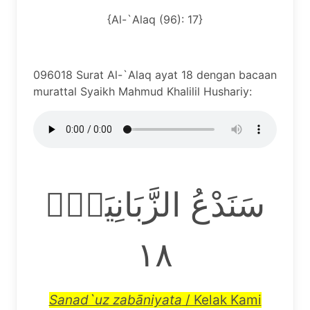
{Al-`Alaq (96): 17}
096018 Surat Al-`Alaq ayat 18 dengan bacaan
murattal Syaikh Mahmud Khalilil Hushariy:
سَنَدْعُ الزَّبَانِيَةَۙ
١٨
Sanad`uz zab
ā
niyata
/ Kelak Kami