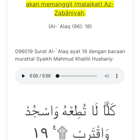
akan memanggil (malaikat) Az-
Zab
ā
niyah
.
{Al-`Alaq (96): 18}
096019 Surat Al-`Alaq ayat 19 dengan bacaan
murattal Syaikh Mahmud Khalilil Hushariy:
كَلَّاۗ لَا تُطِعْهُ وَاسْجُدْ
وَاقْتَرِبْ ۩ ࣖ ١٩