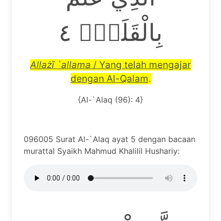
بِالْقَلَمِۙ ٤
Alla
żī
`allama
/ Yang telah mengajar
dengan Al-Qalam
.
{Al-`Alaq (96): 4}
096005 Surat Al-`Alaq ayat 5 dengan bacaan
murattal Syaikh Mahmud Khalilil Hushariy: