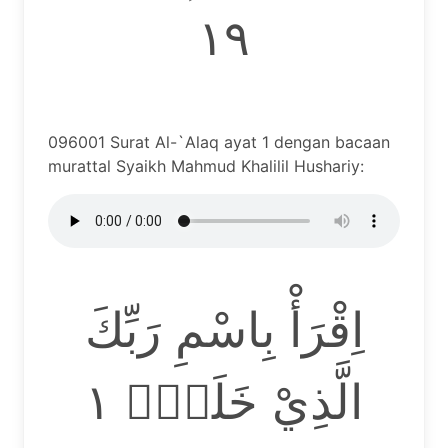
١٩
096001 Surat Al-`Alaq ayat 1 dengan bacaan
murattal Syaikh Mahmud Khalilil Hushariy:
اِقْرَأْ بِاسْمِ رَبِّكَ
الَّذِيْ خَلَقَۚ ١