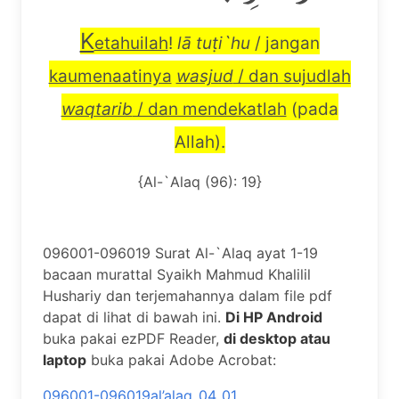
K
etahuilah
!
l
ā
tu
ṭ
i`hu
/ jangan
kaumenaatinya
wasjud
/ dan sujudlah
waqtarib
/ dan mendekatlah
(pada
Allah).
{Al-`Alaq (96): 19}
096001-096019 Surat Al-`Alaq ayat 1-19
bacaan murattal Syaikh Mahmud Khalilil
Hushariy dan terjemahannya dalam file pdf
dapat di lihat di bawah ini.
Di HP Android
buka pakai ezPDF Reader,
di desktop atau
laptop
buka pakai Adobe Acrobat:
096001-096019al’alaq_04_01