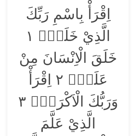
اِقْرَأْ بِاسْمِ رَبِّكَ
الَّذِيْ خَلَقَۚ ١
خَلَقَ الْاِنْسَانَ مِنْ
عَلَقٍۚ ٢ اِقْرَأْ
وَرَبُّكَ الْاَكْرَمُۙ ٣
الَّذِيْ عَلَّمَ