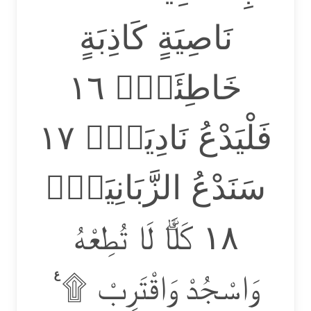
نَاصِيَةٍ كَاذِبَةٍ
خَاطِئَةٍۚ ١٦
فَلْيَدْعُ نَادِيَهٗۙ ١٧
سَنَدْعُ الزَّبَانِيَةَۙ
١٨ كَلَّاۗ لَا تُطِعْهُ
وَاسْجُدْ وَاقْتَرِبْ ۩ ࣖ