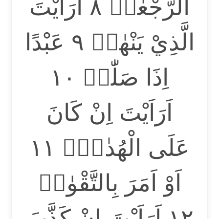
الرُّجْعٰىۗ ٨ اَرَاَيْتَ
الَّذِيْ يَنْهٰىۙ ٩ عَبْدًا
اِذَا صَلّٰىۗ ١٠
اَرَاَيْتَ اِنْ كَانَ
عَلَى الْهُدٰىٓۙ ١١
اَوْ اَمَرَ بِالتَّقْوٰىۗ
١٢ اَرَاَيْتَ اِنْ كَذَّبَ