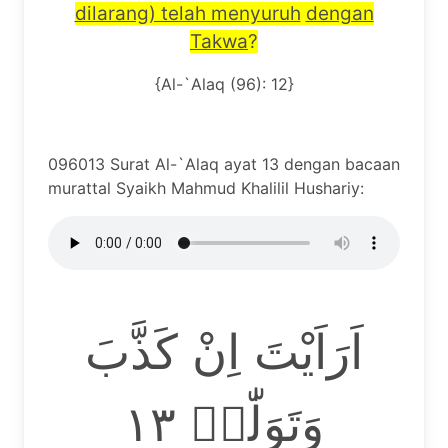
dilarang) telah menyuruh
dengan
Takwa
?
{Al-`Alaq (96): 12}
096013 Surat Al-`Alaq ayat 13 dengan bacaan
murattal Syaikh Mahmud Khalilil Hushariy:
اَرَاَيْتَ اِنْ كَذَّبَ
وَتَوَلّٰىۗ ١٣