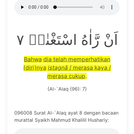
اَنْ رَّاٰهُ اسْتَغْنٰىۗ ٧
Bahwa
dia telah memperhatikan
(diri)nya
istagn
ā
/ merasa kaya /
merasa cukup
.
{Al-`Alaq (96): 7}
096008 Surat Al-`Alaq ayat 8 dengan bacaan
murattal Syaikh Mahmud Khalilil Hushariy: