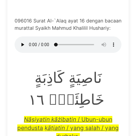
096016 Surat Al-`Alaq ayat 16 dengan bacaan
murattal Syaikh Mahmud Khalilil Hushariy:
نَاصِيَةٍ كَاذِبَةٍ
خَاطِئَةٍۚ ١٦
N
āṣ
iyatin k
āż
ibatin
/ Ubun-ubun
pendusta
ḳāṭ
iatin
/ yang salah / yang