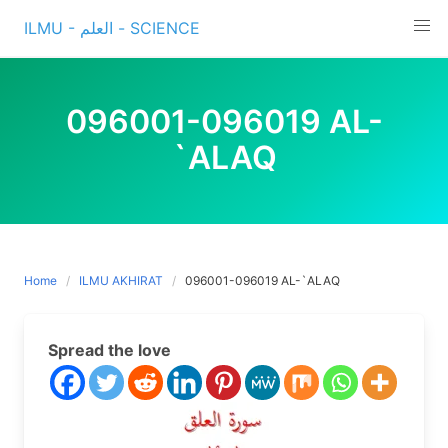
Skip
ILMU - العلم - SCIENCE
to
content
096001-096019 AL-
`ALAQ
Home
ILMU AKHIRAT
096001-096019 AL-`ALAQ
Spread the love