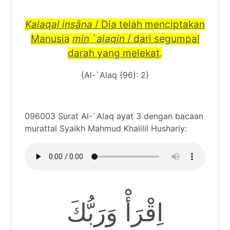
Ḳ
alaqal ins
ā
na
/ Dia telah menciptakan
Manusia
min
`
alaqin
/ dari segumpal
darah yang melekat
.
{Al-`Alaq (96): 2}
096003 Surat Al-`Alaq ayat 3 dengan bacaan
murattal Syaikh Mahmud Khalilil Hushariy:
اِقْرَأْ وَرَبُّكَ