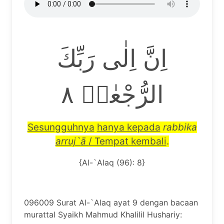
اِنَّ اِلٰى رَبِّكَ
الرُّجْعٰىۗ ٨
Sesungguhnya
hanya kepada
rabbika
arruj`
ā
/ Tempat kembali
.
{Al-`Alaq (96): 8}
096009 Surat Al-`Alaq ayat 9 dengan bacaan
murattal Syaikh Mahmud Khalilil Hushariy: