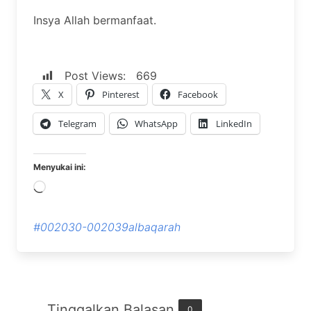
Insya Allah bermanfaat.
Post Views:
669
X
Pinterest
Facebook
Telegram
WhatsApp
LinkedIn
Menyukai ini:
Memuat...
#002030-002039albaqarah
Tinggalkan Balasan
0