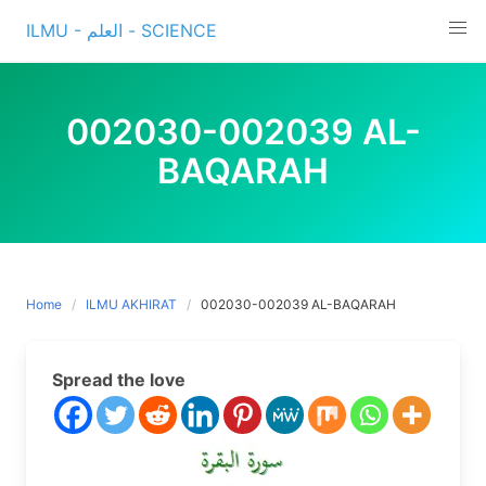
Skip
ILMU - العلم - SCIENCE
to
content
002030-002039 AL-
BAQARAH
Home
ILMU AKHIRAT
002030-002039 AL-BAQARAH
Spread the love