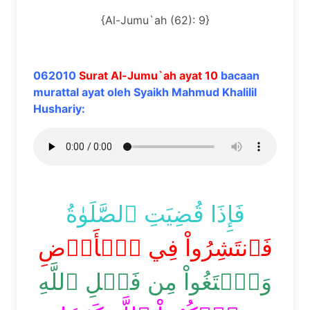
{Al-Jumu`ah (62): 9}
062010
Surat Al-Jumu`ah ayat 10
bacaan
murattal ayat oleh Syaikh Mahmud Khalilil
Hushariy:
فَإِذَا قُضِيَتِ ٱلصَّلَوٰةُ
فَٱنتَشِرُواْ فِي ٱلۡأَرۡضِ
وَٱبۡتَغُواْ مِن فَضۡلِ ٱللَّهِ