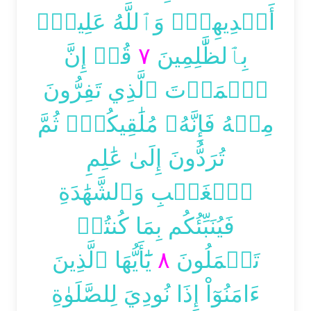
أَيۡدِيهِمۡۚ وَٱللَّهُ عَلِيمُۢ
قُلۡ إِنَّ
٧
بِٱلظَّٰلِمِينَ
ٱلۡمَوۡتَ ٱلَّذِي تَفِرُّونَ
مِنۡهُ فَإِنَّهُۥ مُلَٰقِيكُمۡۖ ثُمَّ
تُرَدُّونَ إِلَىٰ عَٰلِمِ
ٱلۡغَيۡبِ وَٱلشَّهَٰدَةِ
فَيُنَبِّئُكُم بِمَا كُنتُمۡ
يَٰٓأَيُّهَا ٱلَّذِينَ
٨
تَعۡمَلُونَ
ءَامَنُوٓاْ إِذَا نُودِيَ لِلصَّلَوٰةِ