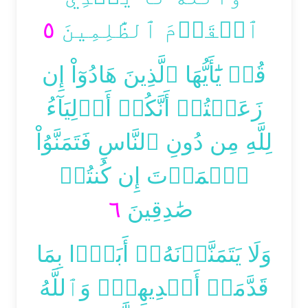
٥
ٱلۡقَوۡمَ ٱلظَّٰلِمِينَ
قُلۡ يَٰٓأَيُّهَا ٱلَّذِينَ هَادُوٓاْ إِن
زَعَمۡتُمۡ أَنَّكُمۡ أَوۡلِيَآءُ
لِلَّهِ مِن دُونِ ٱلنَّاسِ فَتَمَنَّوُاْ
ٱلۡمَوۡتَ إِن كُنتُمۡ
٦
صَٰدِقِينَ
وَلَا يَتَمَنَّوۡنَهُۥٓ أَبَدَۢا بِمَا
قَدَّمَتۡ أَيۡدِيهِمۡۚ وَٱللَّهُ