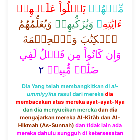
مِّنۡهُمۡ
يَتۡلُواْ عَلَيۡهِمۡ
ءَايَٰتِهِ
ۦ
وَيُزَكِّيهِمۡ
وَيُعَلِّمُهُمُ
ٱلۡكِتَٰبَ وَٱلۡحِكۡمَةَ
وَإِن كَانُواْ مِن قَبۡلُ لَفِي
٢
ضَلَٰلٖ مُّبِينٖ
Dia Yang telah membangkitkan di
al-
ummiyy
ī
na
rasul dari mereka
dia
membacakan atas mereka ayat-ayat-Nya
dan dia menyucikan mereka
dan dia
mengajarkan mereka Al-Kitāb dan Al-
Hikmah (As-Sunnah)
dan tidak lain ada
mereka dahulu sungguh di ketersesatan