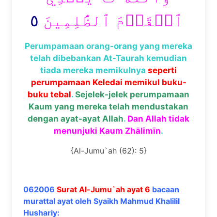
٥
ٱلۡقَوۡمَ ٱلظَّٰلِمِينَ
Perumpamaan orang-orang yang mereka
telah dibebankan At-Taurah kemudian
tiada mereka memikulnya
seperti
perumpamaan Keledai memikul buku-
buku tebal
.
Sejelek-jelek perumpamaan
Kaum yang mereka telah mendustakan
dengan ayat-ayat Allah
.
Dan Allah tidak
menunjuki Kaum Zhālimīn
.
{Al-Jumu`ah (62): 5}
062006
Surat Al-Jumu`ah ayat 6
bacaan
murattal ayat oleh Syaikh Mahmud Khalilil
Hushariy: