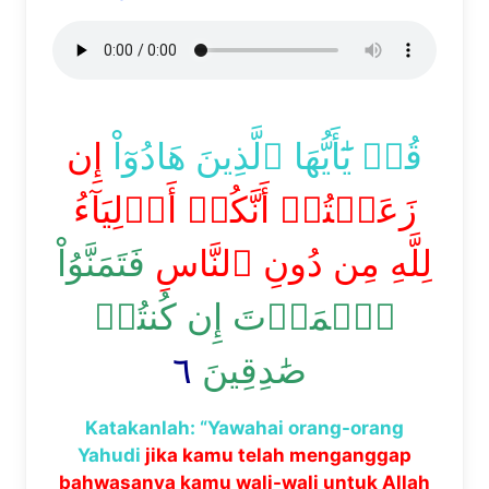
قُلۡ يَٰٓأَيُّهَا ٱلَّذِينَ هَادُوٓاْ
إِن
زَعَمۡتُمۡ أَنَّكُمۡ أَوۡلِيَآءُ
لِلَّهِ مِن دُونِ ٱلنَّاسِ
فَتَمَنَّوُاْ
ٱلۡمَوۡتَ إِن كُنتُمۡ
٦
صَٰدِقِينَ
Katakanlah: “Yawahai orang-orang
Yahudi
jika kamu telah menganggap
bahwasanya kamu wali-wali untuk Allah