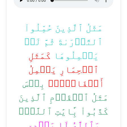
مَثَلُ ٱلَّذِينَ حُمِّلُواْ
ٱلتَّوۡرَىٰةَ ثُمَّ لَمۡ
يَحۡمِلُوهَا
كَمَثَلِ
ٱلۡحِمَارِ يَحۡمِلُ
أَسۡفَارَۢاۚ
بِئۡسَ
مَثَلُ ٱلۡقَوۡمِ ٱلَّذِينَ
كَذَّبُواْ بِ‍َٔايَٰتِ ٱللَّهِۚ
وَٱللَّهُ لَا يَهۡدِي