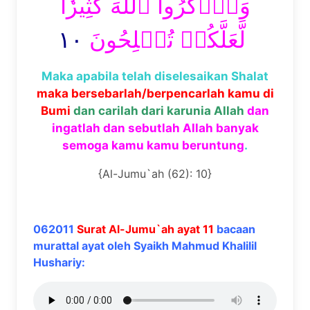
وَٱذۡكُرُواْ ٱللَّهَ كَثِيرٗا
١٠
لَّعَلَّكُمۡ تُفۡلِحُونَ
Maka apabila telah diselesaikan Shalat
maka bersebarlah/berpencarlah kamu di
Bumi
dan carilah dari karunia Allah
dan
ingatlah dan sebutlah Allah banyak
semoga kamu kamu beruntung
.
{Al-Jumu`ah (62): 10}
062011
Surat Al-Jumu`ah ayat 11
bacaan
murattal ayat oleh Syaikh Mahmud Khalilil
Hushariy: