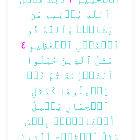
ٱللَّهِ يُؤۡتِيهِ مَن
يَشَآءُۚ وَٱللَّهُ ذُو
٤
ٱلۡفَضۡلِ ٱلۡعَظِيمِ
مَثَلُ ٱلَّذِينَ حُمِّلُواْ
ٱلتَّوۡرَىٰةَ ثُمَّ لَمۡ
يَحۡمِلُوهَا كَمَثَلِ
ٱلۡحِمَارِ يَحۡمِلُ
أَسۡفَارَۢاۚ بِئۡسَ
مَثَلُ ٱلۡقَوۡمِ ٱلَّذِينَ