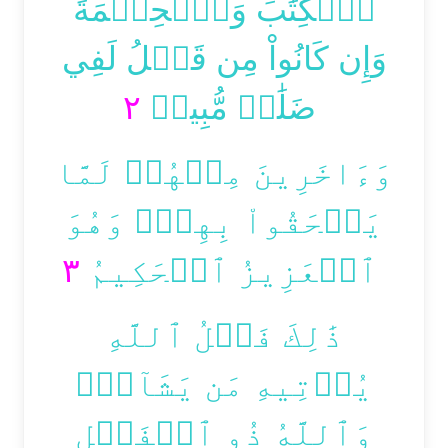
ٱلۡكِتَٰبَ وَٱلۡحِكۡمَةَ
وَإِن كَانُواْ مِن قَبۡلُ لَفِي
٢
ضَلَٰلٖ مُّبِينٖ
وَءَاخَرِينَ مِنۡهُمۡ لَمَّا
يَلۡحَقُواْ بِهِمۡۚ وَهُوَ
٣
ٱلۡعَزِيزُ ٱلۡحَكِيمُ
ذَٰلِكَ فَضۡلُ ٱللَّهِ
يُؤۡتِيهِ مَن يَشَآءُۚ
وَٱللَّهُ ذُو ٱلۡفَضۡلِ