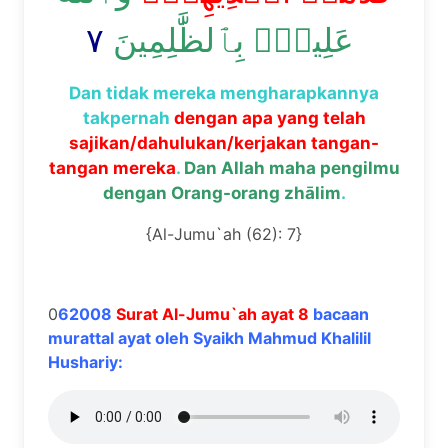
٧
عَلِيمُۢ بِٱلظَّٰلِمِينَ
Dan tidak mereka mengharapkannya
takpernah
dengan apa yang telah
sajikan/dahulukan/kerjakan tangan-
tangan mereka
.
Dan Allah maha pengilmu
dengan Orang-orang zhālim
.
{Al-Jumu`ah (62): 7}
0
62008
Surat Al-Jumu`ah ayat 8
bacaan
murattal ayat oleh Syaikh Mahmud Khalilil
Hushariy: