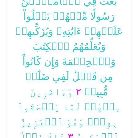
بَعَثَ فِي ٱلۡأُمِّيِّ‍ۧنَ
رَسُولٗا مِّنۡهُمۡ يَتۡلُواْ
عَلَيۡهِمۡ ءَايَٰتِهِۦ وَيُزَكِّيهِمۡ
وَيُعَلِّمُهُمُ ٱلۡكِتَٰبَ
وَٱلۡحِكۡمَةَ وَإِن كَانُواْ
مِن قَبۡلُ لَفِي ضَلَٰلٖ
وَءَاخَرِينَ
٢
مُّبِينٖ
مِنۡهُمۡ لَمَّا يَلۡحَقُواْ
بِهِمۡۚ وَهُوَ ٱلۡعَزِيزُ
ذَٰلِكَ فَضۡلُ
٣
ٱلۡحَكِيمُ