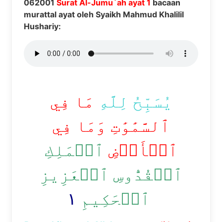
062001
Surat Al-Jumu`ah ayat 1
bacaan
murattal ayat oleh Syaikh Mahmud Khalilil
Hushariy:
يُسَبِّحُ لِلَّهِ
مَا فِي
ٱلسَّمَٰوَٰتِ وَمَا فِي
ٱلۡأَرۡضِ
ٱلۡمَلِكِ
ٱلۡقُدُّوسِ ٱلۡعَزِيزِ
١
ٱلۡحَكِيمِ