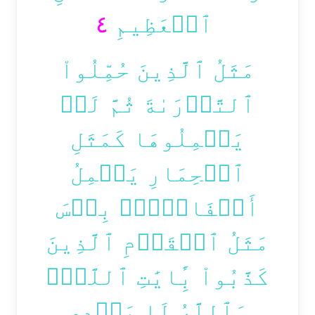
٤
ٱلۡعَظِيمِ
مَثَلُ ٱلَّذِينَ حُمِّلُواْ
ٱلتَّوۡرَىٰةَ ثُمَّ لَمۡ
يَحۡمِلُوهَا كَمَثَلِ
ٱلۡحِمَارِ يَحۡمِلُ
أَسۡفَارَۢاۚ بِئۡسَ
مَثَلُ ٱلۡقَوۡمِ ٱلَّذِينَ
كَذَّبُواْ بِ‍َٔايَٰتِ ٱللَّهِۚ
وَٱللَّهُ لَا يَهۡدِي