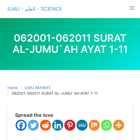
Skip
ILMU - العلم - SCIENCE
to
content
062001-062011 SURAT
AL-JUMU`AH AYAT 1-11
Home
ILMU AKHIRAT
062001-062011 SURAT AL-JUMU`AH AYAT 1-11
Spread the love