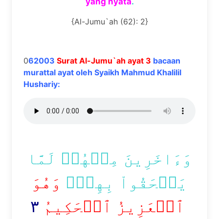
yang nyata
.
{Al-Jumu`ah (62): 2}
0
62003
Surat Al-Jumu`ah ayat 3
bacaan
murattal ayat oleh Syaikh Mahmud Khalilil
Hushariy:
وَءَاخَرِينَ مِنۡهُمۡ لَمَّا
يَلۡحَقُواْ بِهِمۡۚ
وَهُوَ
٣
ٱلۡعَزِيزُ ٱلۡحَكِيمُ