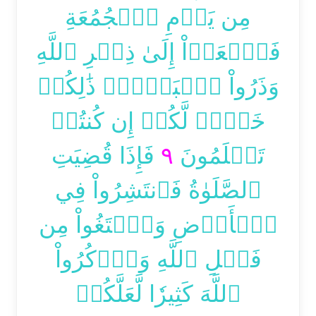
مِن يَوۡمِ ٱلۡجُمُعَةِ
فَٱسۡعَوۡاْ إِلَىٰ ذِكۡرِ ٱللَّهِ
وَذَرُواْ ٱلۡبَيۡعَۚ ذَٰلِكُمۡ
خَيۡرٞ لَّكُمۡ إِن كُنتُمۡ
فَإِذَا قُضِيَتِ
٩
تَعۡلَمُونَ
ٱلصَّلَوٰةُ فَٱنتَشِرُواْ فِي
ٱلۡأَرۡضِ وَٱبۡتَغُواْ مِن
فَضۡلِ ٱللَّهِ وَٱذۡكُرُواْ
ٱللَّهَ كَثِيرٗا لَّعَلَّكُمۡ