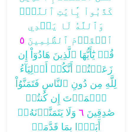
كَذَّبُواْ بِ‍َٔايَٰتِ ٱللَّهِۚ
وَٱللَّهُ لَا يَهۡدِي
٥
ٱلۡقَوۡمَ ٱلظَّٰلِمِينَ
قُلۡ يَٰٓأَيُّهَا ٱلَّذِينَ هَادُوٓاْ إِن
زَعَمۡتُمۡ أَنَّكُمۡ أَوۡلِيَآءُ
لِلَّهِ مِن دُونِ ٱلنَّاسِ فَتَمَنَّوُاْ
ٱلۡمَوۡتَ إِن كُنتُمۡ
وَلَا يَتَمَنَّوۡنَهُۥٓ
٦
صَٰدِقِينَ
أَبَدَۢا بِمَا قَدَّمَتۡ