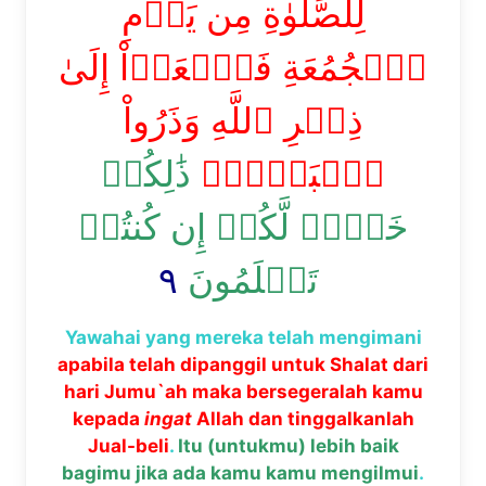
لِلصَّلَوٰةِ مِن يَوۡمِ
ٱلۡجُمُعَةِ فَٱسۡعَوۡاْ إِلَىٰ
ذِكۡرِ ٱللَّهِ وَذَرُواْ
ٱلۡبَيۡعَۚ
ذَٰلِكُمۡ
خَيۡرٞ لَّكُمۡ إِن كُنتُمۡ
٩
تَعۡلَمُونَ
Yawahai yang mereka telah mengimani
apabila telah dipanggil untuk Shalat dari
hari Jumu`ah maka bersegeralah kamu
kepada
ingat
Allah dan tinggalkanlah
Jual-beli
.
Itu (untukmu) lebih baik
bagimu jika ada kamu kamu mengilmui
.