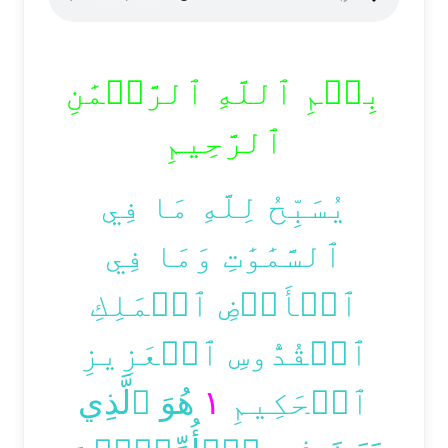
بِسۡمِ ٱللَّهِ ٱلرَّحۡمَٰنِ
ٱلرَّحِيمِ
يُسَبِّحُ لِلَّهِ مَا فِي
ٱلسَّمَٰوَٰتِ وَمَا فِي
ٱلۡأَرۡضِ ٱلۡمَلِكِ
ٱلۡقُدُّوسِ ٱلۡعَزِيزِ
هُوَ ٱلَّذِي
١
ٱلۡحَكِيمِ