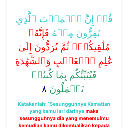
قُلۡ إِنَّ ٱلۡمَوۡتَ ٱلَّذِي
تَفِرُّونَ مِنۡهُ
فَإِنَّهُۥ
مُلَٰقِيكُمۡۖ ثُمَّ تُرَدُّونَ إِلَىٰ
عَٰلِمِ ٱلۡغَيۡبِ وَٱلشَّهَٰدَةِ
فَيُنَبِّئُكُم بِمَا كُنتُمۡ
٨
تَعۡمَلُونَ
Katakanlah: “Sesungguhnya Kematian
yang kamu lari darinya
maka
sesungguhnya dia yang menemuimu
kemudian kamu dikembalikan kepada