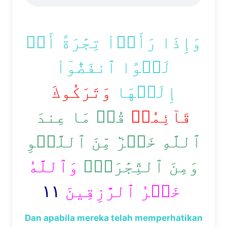
وَإِذَا رَأَوۡاْ تِجَٰرَةً أَوۡ
لَهۡوًا ٱنفَضُّوٓاْ
إِلَيۡهَا
وَتَرَكُوكَ
قَآئِمٗاۚ
قُلۡ مَا عِندَ
ٱللَّهِ خَيۡرٞ مِّنَ ٱللَّهۡوِ
وَمِنَ ٱلتِّجَٰرَةِۚ
وَٱللَّهُ
١١
خَيۡرُ ٱلرَّٰزِقِينَ
Dan apabila mereka telah memperhatikan