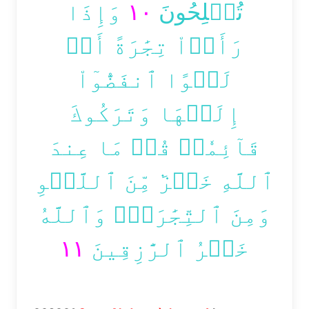
وَإِذَا
١٠
تُفۡلِحُونَ
رَأَوۡاْ تِجَٰرَةً أَوۡ
لَهۡوًا ٱنفَضُّوٓاْ
إِلَيۡهَا وَتَرَكُوكَ
قَآئِمٗاۚ قُلۡ مَا عِندَ
ٱللَّهِ خَيۡرٞ مِّنَ ٱللَّهۡوِ
وَمِنَ ٱلتِّجَٰرَةِۚ وَٱللَّهُ
١١
خَيۡرُ ٱلرَّٰزِقِينَ