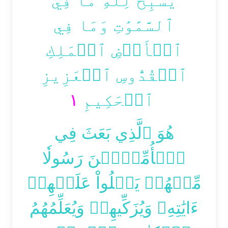
يُسَبِّحُ لِلَّهِ مَا فِي
ٱلسَّمَٰوَٰتِ وَمَا فِي
ٱلۡأَرۡضِ ٱلۡمَلِكِ
ٱلۡقُدُّوسِ ٱلۡعَزِيزِ
١
ٱلۡحَكِيمِ
هُوَ ٱلَّذِي بَعَثَ فِي
ٱلۡأُمِّيِّ‍ۧنَ رَسُولٗا
مِّنۡهُمۡ يَتۡلُواْ عَلَيۡهِمۡ
ءَايَٰتِهِۦ وَيُزَكِّيهِمۡ وَيُعَلِّمُهُمُ