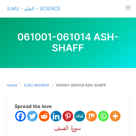
Skip
ILMU - العلم - SCIENCE
to
content
061001-061014 ASH-
SHAFF
Home
ILMU AKHIRAT
061001-061014 ASH-SHAFF
Spread the love