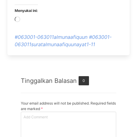
Menyukai ini:
Memuat...
#063001-063011almunaafiquun
#063001-
063011suratalmunaafiquunayat1-11
Tinggalkan Balasan
0
Your email address will not be published. Required fields
are marked
*