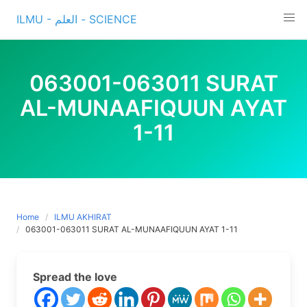
Skip
ILMU - العلم - SCIENCE
to
content
063001-063011 SURAT
AL-MUNAAFIQUUN AYAT
1-11
Home
ILMU AKHIRAT
063001-063011 SURAT AL-MUNAAFIQUUN AYAT 1-11
Spread the love