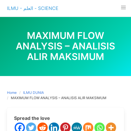
Skip
ILMU - العلم - SCIENCE
to
content
MAXIMUM FLOW
ANALYSIS – ANALISIS
ALIR MAKSIMUM
Home
ILMU DUNIA
MAXIMUM FLOW ANALYSIS – ANALISIS ALIR MAKSIMUM
Spread the love