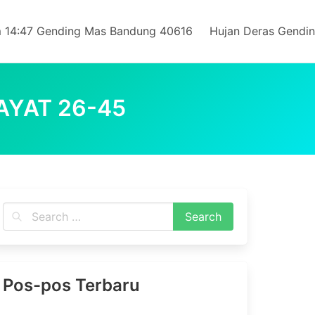
 14:47 Gending Mas Bandung 40616
Hujan Deras Gendi
AYAT 26-45
Pos-pos Terbaru