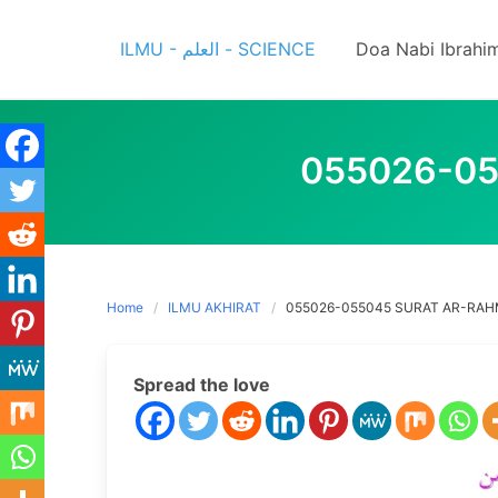
Skip
to
ILMU - العلم - SCIENCE
Doa Nabi Ibrahi
content
055026-05
Home
ILMU AKHIRAT
055026-055045 SURAT AR-RAH
Spread the love