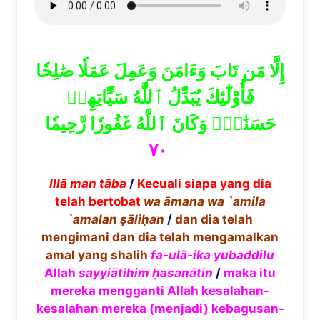
إِلَّا مَن تَابَ وَءَامَنَ وَعَمِلَ عَمَلٗا صَٰلِحٗا
فَأُوْلَٰٓئِكَ يُبَدِّلُ ٱللَّهُ سَيِّ‍َٔاتِهِمۡ
حَسَنَٰتٖۗ وَكَانَ ٱللَّهُ غَفُورٗا رَّحِيمٗا
٧٠
Ill
ā
man t
ā
ba
/
Kecuali siapa yang dia
telah bertobat
wa
ā
mana wa `amila
`amalan
ṣā
li
ḥ
an
/
dan dia telah
mengimani dan dia telah mengamalkan
amal yang shalih
fa-ul
ã
-ika yubaddilu
Allah
sayyi
ā
tihim
ḥ
asan
ā
tin
/
maka itu
mereka mengganti Allah kesalahan-
kesalahan mereka (menjadi) kebagusan-