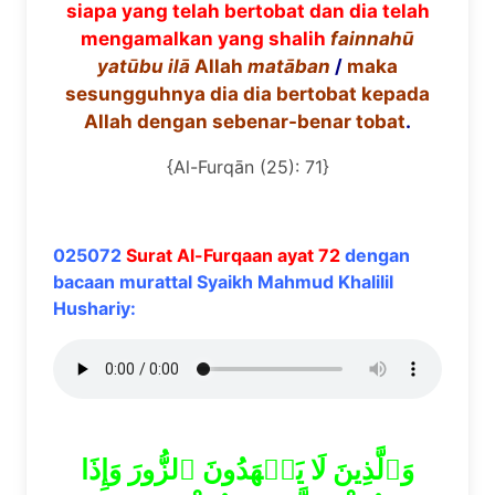
siapa yang telah bertobat dan dia telah
mengamalkan yang shalih
fainnah
ū
yat
ū
bu il
ā
Allah
mat
ā
ban
/
maka
sesungguhnya dia dia bertobat kepada
Allah dengan sebenar-benar tobat
.
{Al-Furqān (25): 71}
025072
Surat Al-Furqaan ayat 72
dengan
bacaan murattal Syaikh Mahmud Khalilil
Hushariy:
وَٱلَّذِينَ لَا يَشۡهَدُونَ ٱلزُّورَ وَإِذَا