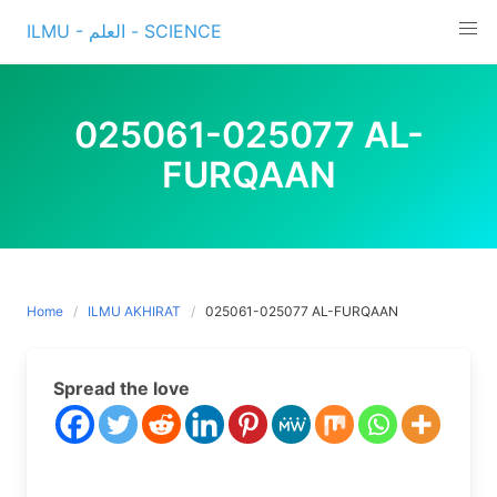
Skip
ILMU - العلم - SCIENCE
to
content
025061-025077 AL-
FURQAAN
Home
ILMU AKHIRAT
025061-025077 AL-FURQAAN
Spread the love