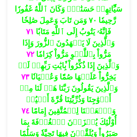
سَيِّ‍َٔاتِهِمۡ حَسَنَٰتٖۗ وَكَانَ ٱللَّهُ غَفُورٗا
رَّحِيمٗا ٧٠ وَمَن تَابَ وَعَمِلَ صَٰلِحٗا
٧١
فَإِنَّهُۥ يَتُوبُ إِلَى ٱللَّهِ مَتَابٗا
وَٱلَّذِينَ لَا يَشۡهَدُونَ ٱلزُّورَ وَإِذَا
٧٢
مَرُّواْ بِٱللَّغۡوِ مَرُّواْ كِرَامٗا
وَٱلَّذِينَ إِذَا ذُكِّرُواْ بِ‍َٔايَٰتِ رَبِّهِمۡ لَمۡ
٧٣
يَخِرُّواْ عَلَيۡهَا صُمّٗا وَعُمۡيَانٗا
وَٱلَّذِينَ يَقُولُونَ رَبَّنَا هَبۡ لَنَا مِنۡ
أَزۡوَٰجِنَا وَذُرِّيَّٰتِنَا قُرَّةَ أَعۡيُنٖ
٧٤
وَٱجۡعَلۡنَا لِلۡمُتَّقِينَ إِمَامًا
أُوْلَٰٓئِكَ يُجۡزَوۡنَ ٱلۡغُرۡفَةَ بِمَا
صَبَرُواْ وَيُلَقَّوۡنَ فِيهَا تَحِيَّةٗ وَسَلَٰمًا