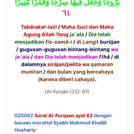
بُرُوجٗا وَجَعَلَ فِيهَا سِرَٰجٗا وَقَمَرٗا مُّنِيرٗا
٦١
Tab
ā
rakal-la
żī
/
Maha Suci dan Maha
Agung Allah Yang
ja`ala
/
Dia telah
menjadikan
fis-sam
ã
-i
/
di Langit
bur
ū
jan
/ gugusan-gugusan bintang-bintang
wa
ja`ala
/
dan Dia telah menjadikan
f
ī
h
ā
/ di
dalamnya
sir
ā
jan
/
pelita
wa qamaran
mun
ī
ran
/
dan bulan yang bercahaya
(karena diberi cahaya)
.
{Al-Furqān (25): 61}
025062
Surat Al-Furqaan ayat 62
dengan
bacaan murattal Syaikh Mahmud Khalilil
Hushariy: