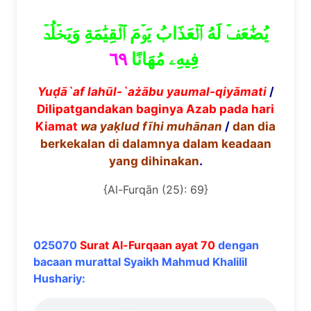
يُضَٰعَفۡ لَهُ ٱلۡعَذَابُ يَوۡمَ ٱلۡقِيَٰمَةِ وَيَخۡلُدۡ
٦٩
فِيهِۦ مُهَانًا
Yu
ḍā
`af lah
ūl-`ażābu
yaumal-qiy
ā
mati
/
Dilipatgandakan baginya Azab pada hari
Kiamat
wa ya
ḳ
lud f
ī
hi muh
ā
nan
/
dan dia
berkekalan di dalamnya dalam keadaan
yang dihinakan
.
{Al-Furqān (25): 69}
025070
Surat Al-Furqaan ayat 70
dengan
bacaan murattal Syaikh Mahmud Khalilil
Hushariy: