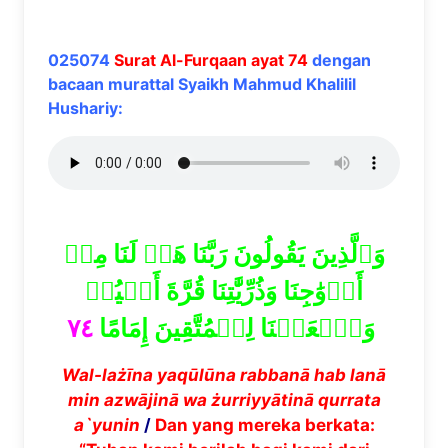
025074
Surat Al-Furqaan ayat 74
dengan
bacaan murattal Syaikh Mahmud Khalilil
Hushariy:
وَٱلَّذِينَ يَقُولُونَ رَبَّنَا هَبۡ لَنَا مِنۡ
أَزۡوَٰجِنَا وَذُرِّيَّٰتِنَا قُرَّةَ أَعۡيُنٖ
٧٤
وَٱجۡعَلۡنَا لِلۡمُتَّقِينَ إِمَامًا
Wal-la
żī
na yaq
ū
l
ū
na rabban
ā
hab lan
ā
min azw
ā
jin
ā
wa
ż
urriyy
ā
tin
ā
qurrata
a`yunin
/
Dan yang mereka berkata: