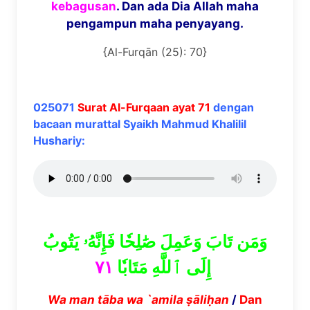
kebagusan
. Dan ada Dia Allah maha
pengampun maha penyayang.
{Al-Furqān (25): 70}
025071
Surat Al-Furqaan ayat 71
dengan
bacaan murattal Syaikh Mahmud Khalilil
Hushariy:
وَمَن تَابَ وَعَمِلَ صَٰلِحٗا فَإِنَّهُۥ يَتُوبُ
٧١
إِلَى ٱللَّهِ مَتَابٗا
Wa man t
ā
ba wa `amila
ṣā
li
ḥ
an
/
Dan