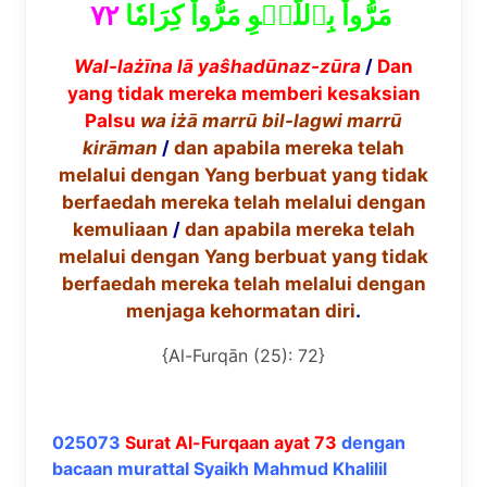
٧٢
مَرُّواْ بِٱللَّغۡوِ مَرُّواْ كِرَامٗا
Wal-la
żī
na l
ā
ya
ŝh
ad
ū
naz-z
ū
ra
/
Dan
yang tidak mereka memberi kesaksian
Palsu
wa i
żā
marr
ū
bil-lagwi marr
ū
kir
ā
man
/
dan apabila mereka telah
melalui dengan Yang berbuat yang tidak
berfaedah mereka telah melalui dengan
kemuliaan
/
dan apabila mereka telah
melalui dengan Yang berbuat yang tidak
berfaedah mereka telah melalui dengan
menjaga kehormatan diri
.
{Al-Furqān (25): 72}
025073
Surat Al-Furqaan ayat 73
dengan
bacaan murattal Syaikh Mahmud Khalilil