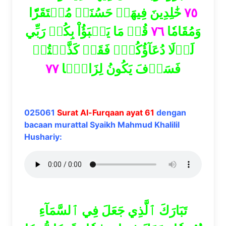
خَٰلِدِينَ فِيهَاۚ حَسُنَتۡ مُسۡتَقَرّٗا
٧٥
قُلۡ مَا يَعۡبَؤُاْ بِكُمۡ رَبِّي
٧٦
وَمُقَامٗا
لَوۡلَا دُعَآؤُكُمۡۖ فَقَدۡ كَذَّبۡتُمۡ
٧٧
فَسَوۡفَ يَكُونُ لِزَامَۢا
025061
Surat Al-Furqaan ayat 61
dengan
bacaan murattal Syaikh Mahmud Khalilil
Hushariy:
تَبَارَكَ ٱلَّذِي جَعَلَ فِي ٱلسَّمَآءِ