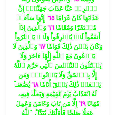
ٱصۡرِفۡ عَنَّا عَذَابَ جَهَنَّمَۖ إِنَّ
إِنَّهَا سَآءَتۡ
٦٥
عَذَابَهَا كَانَ غَرَامًا
وَٱلَّذِينَ إِذَآ
٦٦
مُسۡتَقَرّٗا وَمُقَامٗا
أَنفَقُواْ لَمۡ يُسۡرِفُواْ وَلَمۡ يَقۡتُرُواْ
وَٱلَّذِينَ لَا
٦٧
وَكَانَ بَيۡنَ ذَٰلِكَ قَوَامٗا
يَدۡعُونَ مَعَ ٱللَّهِ إِلَٰهًا ءَاخَرَ وَلَا
يَقۡتُلُونَ ٱلنَّفۡسَ ٱلَّتِي حَرَّمَ ٱللَّهُ
إِلَّا بِٱلۡحَقِّ وَلَا يَزۡنُونَۚ وَمَن
يُضَٰعَفۡ
٦٨
يَفۡعَلۡ ذَٰلِكَ يَلۡقَ أَثَامٗا
لَهُ ٱلۡعَذَابُ يَوۡمَ ٱلۡقِيَٰمَةِ وَيَخۡلُدۡ فِيهِۦ
إِلَّا مَن تَابَ وَءَامَنَ وَعَمِلَ
٦٩
مُهَانًا
عَمَلٗا صَٰلِحٗا فَأُوْلَٰٓئِكَ يُبَدِّلُ ٱللَّهُ