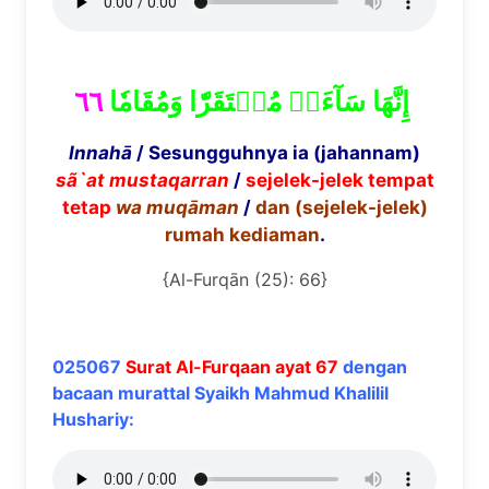
٦٦
إِنَّهَا سَآءَتۡ مُسۡتَقَرّٗا وَمُقَامٗا
Innah
ā
/ Sesungguhnya ia (jahannam)
s
ã
`at mustaqarran
/
sejelek-jelek tempat
tetap
wa
muq
ā
man
/
dan (sejelek-jelek)
rumah kediaman
.
{Al-Furqān (25): 66}
025067
Surat Al-Furqaan ayat 67
dengan
bacaan murattal Syaikh Mahmud Khalilil
Hushariy: