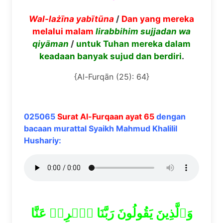
Wal-la
żī
na yab
ī
t
ū
na
/
Dan yang mereka
melalui malam
lirabbihim
sujjadan wa
qiy
ā
man
/
untuk Tuhan mereka dalam
keadaan banyak sujud dan berdiri
.
{Al-Furqān (25): 64}
025065
Surat Al-Furqaan ayat 65
dengan
bacaan murattal Syaikh Mahmud Khalilil
Hushariy:
وَٱلَّذِينَ يَقُولُونَ رَبَّنَا ٱصۡرِفۡ عَنَّا