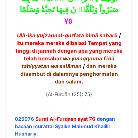
صَبَرُواْ وَيُلَقَّوۡنَ فِيهَا تَحِيَّةٗ وَسَلَٰمًا
٧٥
Ul
ã
-ika yujzaunal-gurfata bim
ā
ṣ
abar
ū
/
Itu mereka mereka dibalasi Tempat yang
tinggi di jannah dengan apa yang mereka
telah bersabar
wa yulaqqauna f
ī
h
ā
ta
ḥ
iyyatan wa sal
ā
man
/
dan mereka
disambut di dalamnya penghormatan
dan salam
.
{Al-Furqān (25): 75}
025076
Surat Al-Furqaan ayat 76
dengan
bacaan murattal Syaikh Mahmud Khalilil
Hushariy: