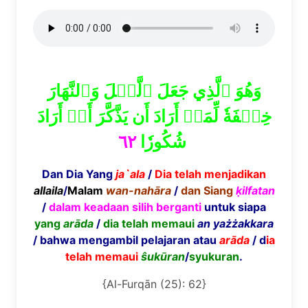
وَهُوَ ٱلَّذِي جَعَلَ ٱلَّيۡلَ وَٱلنَّهَارَ
خِلۡفَةٗ لِّمَنۡ أَرَادَ أَن يَذَّكَّرَ أَوۡ أَرَادَ
٦٢
شُكُورٗا
Dan Dia Yang
ja`ala
/
Dia telah menjadikan
allaila
/
Malam
wan-nah
ā
ra
/
dan Siang
ḳ
ilfatan
/
dalam keadaan silih berganti
untuk siapa
yang
ar
ā
da
/
dia telah memaui
an ya
żż
akkara
/ bahwa mengambil pelajaran atau
ar
ā
da
/ d
ia
telah memaui
ŝ
uk
ū
ran
/
syukuran
.
{Al-Furqān (25): 62}