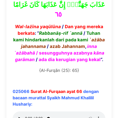
عَذَابَ جَهَنَّمَۖ إِنَّ عَذَابَهَا كَانَ غَرَامًا
٦٥
Wal-la
żī
na
yaq
ū
l
ū
na
/
Dan yang mereka
berkata
: “
Rabban
āṣ-
rif `ann
ā
/
Tuhan
kami hindarkanlah dari pada kami
`
a
żā
ba
jahannama
/
azab Jahannam
,
inna
`a
żā
bah
ā
/ sesungguhnya azabnya
k
ā
na
gar
ā
man
/
ada dia kerugian yang kekal
“.
{Al-Furqān (25): 65}
025066
Surat Al-Furqaan ayat 66
dengan
bacaan murattal Syaikh Mahmud Khalilil
Hushariy: