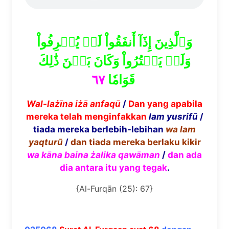
وَٱلَّذِينَ إِذَآ أَنفَقُواْ لَمۡ يُسۡرِفُواْ
وَلَمۡ يَقۡتُرُواْ وَكَانَ بَيۡنَ ذَٰلِكَ
٦٧
قَوَامٗا
Wal-la
żī
na
i
żā
anfaq
ū
/
Dan yang apabila
mereka telah menginfakkan
lam yusrif
ū
/
tiada mereka berlebih-lebihan
wa lam
yaqtur
ū
/
dan tiada mereka berlaku kikir
wa k
ā
na baina
ż
alika qaw
ā
man
/
dan ada
dia antara itu yang tegak
.
{Al-Furqān (25): 67}