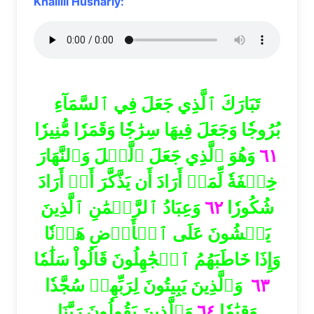
Khalilil Hushariy:
تَبَارَكَ ٱلَّذِي جَعَلَ فِي ٱلسَّمَآءِ
بُرُوجٗا وَجَعَلَ فِيهَا سِرَٰجٗا وَقَمَرٗا مُّنِيرٗا
وَهُوَ ٱلَّذِي جَعَلَ ٱلَّيۡلَ وَٱلنَّهَارَ
٦١
خِلۡفَةٗ لِّمَنۡ أَرَادَ أَن يَذَّكَّرَ أَوۡ أَرَادَ
وَعِبَادُ ٱلرَّحۡمَٰنِ ٱلَّذِينَ
٦٢
شُكُورٗا
يَمۡشُونَ عَلَى ٱلۡأَرۡضِ هَوۡنٗا
وَإِذَا خَاطَبَهُمُ ٱلۡجَٰهِلُونَ قَالُواْ سَلَٰمٗا
وَٱلَّذِينَ يَبِيتُونَ لِرَبِّهِمۡ سُجَّدٗا
٦٣
وَٱلَّذِينَ يَقُولُونَ رَبَّنَا
٦٤
وَقِيَٰمٗا