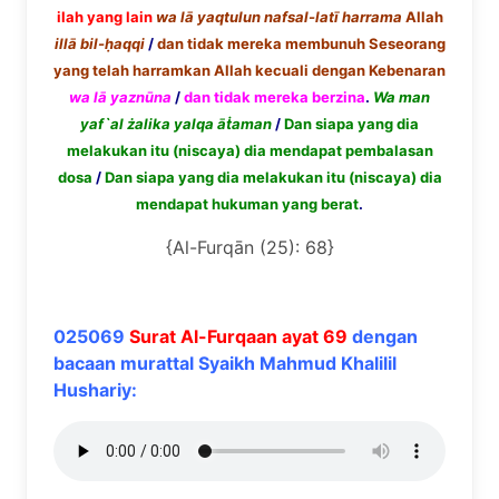
ilah yang lain
wa l
ā
yaqtulun nafsal-lat
ī harrama
Allah
ill
ā
bil-
ḥ
aqqi
/
dan tidak mereka membunuh Seseorang
yang telah harramkan Allah kecuali dengan Kebenaran
wa l
ā
yazn
ū
na
/
dan tidak mereka berzina
.
Wa man
yaf`al
ż
alika yalqa
āṫ
aman
/
Dan siapa yang dia
melakukan itu (niscaya) dia mendapat pembalasan
dosa
/
Dan siapa yang dia melakukan itu (niscaya) dia
mendapat hukuman yang berat
.
{Al-Furqān (25): 68}
025069
Surat Al-Furqaan ayat 69
dengan
bacaan murattal Syaikh Mahmud Khalilil
Hushariy: