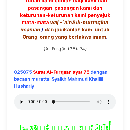
“Tuhan kami berilah bagi kami dari
pasangan-pasangan kami dan
keturunan-keturunan kami penyejuk
mata-mata
waj -`aln
ā
lil-muttaq
ī
na
im
ā
man
/
dan jadikanlah kami untuk
Orang-orang yang bertakwa imam
.
{Al-Furqān (25): 74}
025075
Surat Al-Furqaan ayat 75
dengan
bacaan murattal Syaikh Mahmud Khalilil
Hushariy:
أُوْلَٰٓئِكَ يُجۡزَوۡنَ ٱلۡغُرۡفَةَ بِمَا