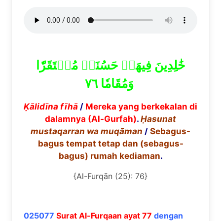
خَٰلِدِينَ فِيهَاۚ حَسُنَتۡ مُسۡتَقَرّٗا
وَمُقَامٗا ٧٦
Ḳā
lid
ī
na f
ī
h
ā
/
Mereka yang berkekalan di
dalamnya (Al-Gurfah)
.
Ḥasunat
mustaqarran wa
muq
ā
man
/
Sebagus-
bagus tempat tetap dan (sebagus-
bagus) rumah kediaman
.
{Al-Furqān (25): 76}
025077
Surat Al-Furqaan ayat 77
dengan