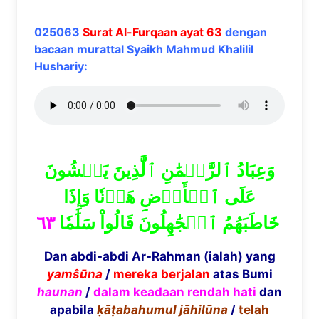
025063
Surat Al-Furqaan ayat 63
dengan
bacaan murattal Syaikh Mahmud Khalilil
Hushariy:
وَعِبَادُ ٱلرَّحۡمَٰنِ ٱلَّذِينَ يَمۡشُونَ
عَلَى ٱلۡأَرۡضِ هَوۡنٗا وَإِذَا
٦٣
خَاطَبَهُمُ ٱلۡجَٰهِلُونَ قَالُواْ سَلَٰمٗا
Dan abdi-abdi Ar-Rahman (ialah) yang
yam
ŝū
na
/
mereka berjalan
atas Bumi
haunan
/
dalam keadaan rendah hati
dan
apabila
ḳāṭ
abahumul j
ā
hil
ū
na
/
telah