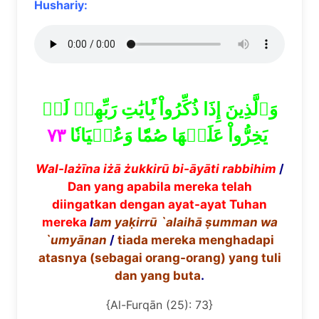
Hushariy:
وَٱلَّذِينَ إِذَا ذُكِّرُواْ بِ‍َٔايَٰتِ رَبِّهِمۡ لَمۡ
٧٣
يَخِرُّواْ عَلَيۡهَا صُمّٗا وَعُمۡيَانٗا
Wal-la
żī
na i
żā
ż
ukkir
ū bi-āyāti rabbihim
/
Dan yang apabila mereka telah
diingatkan dengan ayat-ayat Tuhan
mereka
l
am ya
ḳ
irr
ū
`alaih
ā ṣ
umman wa
`umy
ā
nan
/
tiada mereka menghadapi
atasnya (sebagai orang-orang) yang tuli
dan yang buta
.
{Al-Furqān (25): 73}