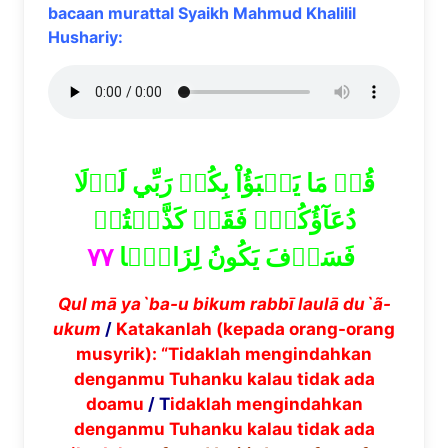
bacaan murattal Syaikh Mahmud Khalilil
Hushariy:
قُلۡ مَا يَعۡبَؤُاْ بِكُمۡ رَبِّي لَوۡلَا
دُعَآؤُكُمۡۖ فَقَدۡ كَذَّبۡتُمۡ
٧٧
فَسَوۡفَ يَكُونُ لِزَامَۢا
Qul m
ā
ya`ba-u bikum rabb
ī
laul
ā
du`
ã
-
ukum
/
Katakanlah (kepada orang-orang
musyrik): “Tidaklah mengindahkan
denganmu Tuhanku kalau tidak ada
doamu
/ T
idaklah mengindahkan
denganmu Tuhanku kalau tidak ada