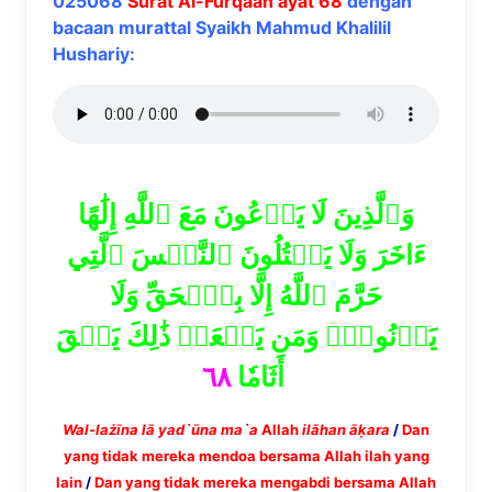
025068
Surat Al-Furqaan ayat 68
dengan
bacaan murattal Syaikh Mahmud Khalilil
Hushariy:
وَٱلَّذِينَ لَا يَدۡعُونَ مَعَ ٱللَّهِ إِلَٰهًا
ءَاخَرَ وَلَا يَقۡتُلُونَ ٱلنَّفۡسَ ٱلَّتِي
حَرَّمَ ٱللَّهُ إِلَّا بِٱلۡحَقِّ وَلَا
يَزۡنُونَۚ وَمَن يَفۡعَلۡ ذَٰلِكَ يَلۡقَ
٦٨
أَثَامٗا
Wal-la
żī
na
l
ā
yad`
ū
na ma`a
Allah
il
ā
han
āḳ
ara
/
Dan
yang tidak mereka mendoa bersama Allah ilah yang
lain
/
Dan yang tidak mereka mengabdi bersama Allah