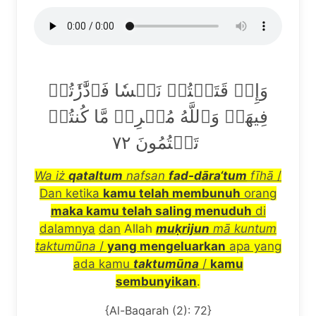
وَإِذۡ قَتَلۡتُمۡ نَفۡسٗا فَٱدَّٰرَٰٔتُمۡ
فِيهَاۖ وَٱللَّهُ مُخۡرِجٞ مَّا كُنتُمۡ
تَكۡتُمُونَ ٧٢
Wa i
ż
qataltum
nafsan
fad-d
ā
ra
‘tum
fīhā
/
Dan ketika
kamu telah membunuh
orang
maka kamu telah saling menuduh
di
dalamnya
dan
Allah
mu
ḳ
rijun
m
ā
kuntum
taktum
ū
na
/
yang mengeluarkan
apa yang
ada kamu
taktum
ū
na
/
kamu
sembunyikan
.
{Al-Baqarah (2): 72}