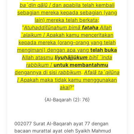
ba`
ḍ
in q
ā
l
ū
/ dan apabila telah kembali
sebagian mereka kepada sebagian (yang
lain) mereka telah berkata
:
“
Atuhaddi
ṫū
nahum bim
ā
fata
ḥ
a
Allah
`alaikum
/ Apakah kamu menceritakan
kepada mereka (orang-orang yang telah
mengimani) dengan apa yang
telah buka
Allah atasmu
liyu
ḥã
jj
ū
kum
bih
ī
`inda
rabbikum
/
untuk membantahmu
dengannya di sisi
rabbikum
.
Afal
ā
ta`qil
ū
na
/ Apakah maka tidak kamu menggunakan
akal
?”
{Al-Baqarah (2): 76}
002077 Surat Al-Baqarah ayat 77 dengan
bacaan murattal ayat oleh Syaikh Mahmud