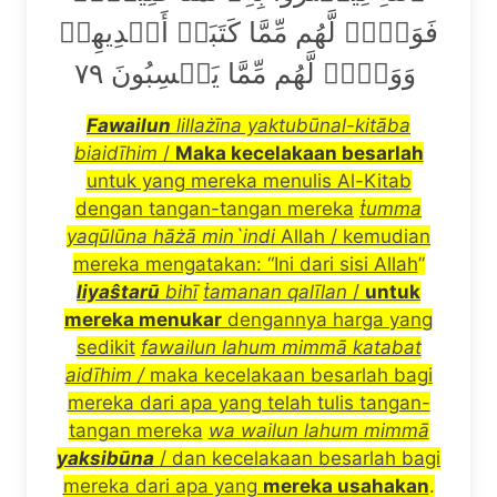
فَوَيۡلٞ لَّهُم مِّمَّا كَتَبَتۡ أَيۡدِيهِمۡ
وَوَيۡلٞ لَّهُم مِّمَّا يَكۡسِبُونَ ٧٩
Fawailun
lilla
żī
na yaktub
ū
nal-kit
ā
ba
biaid
ī
him
/
Maka kecelakaan besarlah
untuk yang mereka menulis Al-Kitab
dengan tangan-tangan mereka
ṫ
umma
yaq
ū
l
ū
na h
āżā
min`indi
Allah / kemudian
mereka mengatakan: “Ini dari sisi Allah
”
liya
ŝ
tar
ū
bih
ī
ṫ
amanan qal
ī
lan
/
untuk
mereka menukar
dengannya harga yang
sedikit
fawailun lahum mimm
ā
katabat
aid
ī
him /
maka kecelakaan besarlah bagi
mereka dari apa yang telah tulis tangan-
tangan mereka
wa wailun lahum mimm
ā
yaksib
ū
na
/ dan kecelakaan besarlah bagi
mereka dari apa yang
mereka usahakan
.