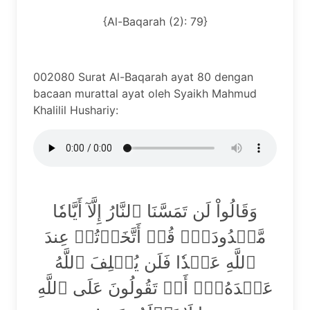
{Al-Baqarah (2): 79}
002080 Surat Al-Baqarah ayat 80 dengan
bacaan murattal ayat oleh Syaikh Mahmud
Khalilil Hushariy:
وَقَالُواْ لَن تَمَسَّنَا ٱلنَّارُ إِلَّآ أَيَّامٗا
مَّعۡدُودَةٗۚ قُلۡ أَتَّخَذۡتُمۡ عِندَ
ٱللَّهِ عَهۡدٗا فَلَن يُخۡلِفَ ٱللَّهُ
عَهۡدَهُۥٓۖ أَمۡ تَقُولُونَ عَلَى ٱللَّهِ