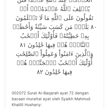
يُخۡلِفَ ٱللَّهُ عَهۡدَهُۥٓۖ أَمۡ
تَقُولُونَ عَلَى ٱللَّهِ مَا لَا تَعۡلَمُونَ
٨٠ بَلَىٰۚ مَن كَسَبَ سَيِّئَةٗ وَأَحَٰطَتۡ
بِهِۦ خَطِيٓ‍َٔتُهُۥ فَأُوْلَٰٓئِكَ أَصۡحَٰبُ
ٱلنَّارِۖ هُمۡ فِيهَا خَٰلِدُونَ ٨١
وَٱلَّذِينَ ءَامَنُواْ وَعَمِلُواْ ٱلصَّٰلِحَٰتِ
أُوْلَٰٓئِكَ أَصۡحَٰبُ ٱلۡجَنَّةِۖ هُمۡ
فِيهَا خَٰلِدُونَ ٨٢
002072 Surat Al-Baqarah ayat 72 dengan
bacaan murattal ayat oleh Syaikh Mahmud
Khalilil Hushariy: