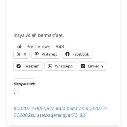
Insya Allah bermanfaat.
Post Views:
843
X
Pinterest
Facebook
Telegram
WhatsApp
LinkedIn
Menyukai ini:
Memuat...
#002072-002082suratalbaqarah
#002072-
002082suratalbaqarahayat72-82