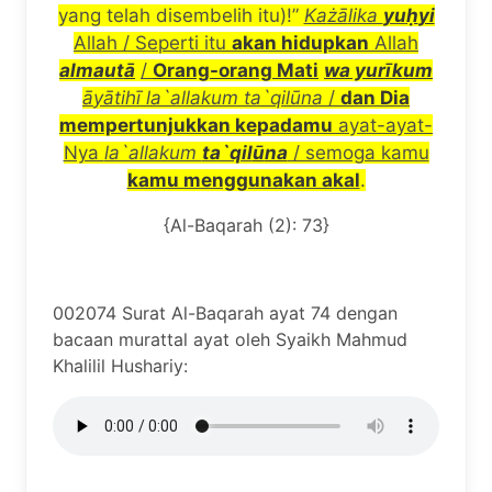
yang telah disembelih itu)!”
Ka
żā
lika
yu
ḥ
yi
Allah / Seperti itu
akan hidupkan
Allah
almaut
ā
/
Orang-orang Mati
wa yur
ī
kum
ā
y
ā
tih
ī
la`allakum ta`qil
ū
na
/
dan Dia
mempertunjukkan kepadamu
ayat-ayat-
Nya
la`allakum
ta`qil
ū
na
/ semoga kamu
kamu menggunakan akal
.
{Al-Baqarah (2): 73}
002074 Surat Al-Baqarah ayat 74 dengan
bacaan murattal ayat oleh Syaikh Mahmud
Khalilil Hushariy: