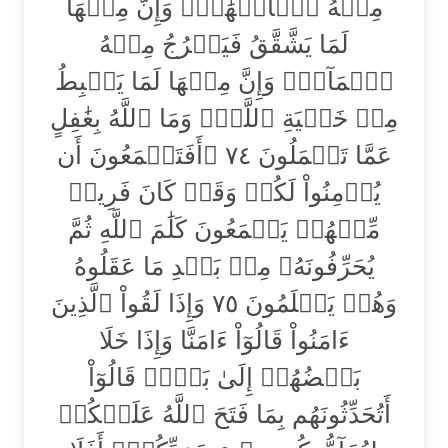
مِنۡهُ ٱلۡأَنۡهَٰرُۚ وَإِنَّ مِنۡهَا
لَمَا يَشَّقَّقُ فَيَخۡرُجُ مِنۡهُ
ٱلۡمَآءُۚ وَإِنَّ مِنۡهَا لَمَا يَهۡبِطُ
مِنۡ خَشۡيَةِ ٱللَّهِۗ وَمَا ٱللَّهُ بِغَٰفِلٍ
عَمَّا تَعۡمَلُونَ ٧٤ ۞أَفَتَطۡمَعُونَ أَن
يُؤۡمِنُواْ لَكُمۡ وَقَدۡ كَانَ فَرِيقٞ
مِّنۡهُمۡ يَسۡمَعُونَ كَلَٰمَ ٱللَّهِ ثُمَّ
يُحَرِّفُونَهُۥ مِنۢ بَعۡدِ مَا عَقَلُوهُ
وَهُمۡ يَعۡلَمُونَ ٧٥ وَإِذَا لَقُواْ ٱلَّذِينَ
ءَامَنُواْ قَالُوٓاْ ءَامَنَّا وَإِذَا خَلَا
بَعۡضُهُمۡ إِلَىٰ بَعۡضٖ قَالُوٓاْ
أَتُحَدِّثُونَهُم بِمَا فَتَحَ ٱللَّهُ عَلَيۡكُمۡ