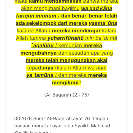
maka
kamu mendambakan
bahwa mereka
akan mengimani bagimu
wa qad k
ā
na
far
ī
qun minhum
/
dan benar-benar telah
ada sekelompok dari mereka
yasma`
ū
na
kal
ā
ma
Allah /
mereka mendengar
kalam
Allah
ṫ
umma
yu
ḥ
arrif
ū
nah
ū
min ba`di m
ā
`aqal
ū
hu
/ kemudian
mereka
mengubahnya
dari sesudah apa yang
mereka telah menggunakan akal
kepada
nya
(kalam Allah)
wa hum
ya`lam
ū
na
/ dan mereka
mereka
mengilmui
?
{Al-Baqarah (2): 75}
002076 Surat Al-Baqarah ayat 76 dengan
bacaan murattal ayat oleh Syaikh Mahmud
Khalilil Hushariy: