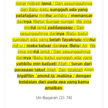
minal
ḥ
ij
ā
rati
lam
ā
/ Dan sesungguhnya
dari Batu-batu
sungguh ada yang
yatafajjaru
min
hu
l anh
ā
ru
/
memancar
dari
nya
(Batu) Sungai-sungai
.
Wa inna
min
h
ā
lam
ā
ya
ŝŝ
aqqaqu
/ Dan
sesungguhnya dari
nya
(Batu-batu)
sungguh ada yang
belah
faya
ḳ
ruju
min
hu
l
m
ã
-u
/
maka keluar
dari
nya
(
Batu
) Air
.
Wa
inna min
h
ā
lam
ā
/ Dan sesungguhnya
dari
nya
(Batu-batu) sungguh ada yang
yahbi
ṭ
u
min
ḳ
a
ŝ
yati
Allah /
turun
dari
perasaan takut
Allah
.
Dan
tidaklah
Allah
big
ā
filin
`amm
ā
ta`mal
ū
na
/
dengan
kelalaian
dari pada apa yang kamu
amalkan
.
{Al-Baqarah (2): 74}