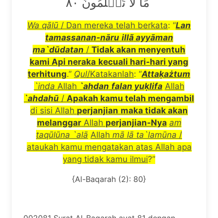
مَا لَا تَعۡلَمُونَ ٨٠
Wa q
ā
l
ū
/ Dan mereka telah berkata
: “
Lan
tamassanan-n
ā
ru
ill
ã
ayy
ā
man
ma`d
ū
datan
/
Tidak akan menyentuh
kami Api neraka
kecuali hari-hari yang
terhitung
.”
Qul
/Katakanlah
: “
Atta
ḳ
a
ż
tum
`inda
Allah
`ahdan
falan yu
ḳ
lifa
Allah
`ahdah
ū
/
Apakah kamu telah mengambil
di sisi Allah
perjanjian
maka tidak akan
melanggar
Allah
perjanjian-Nya
am
taq
ū
l
ū
na `al
ā
Allah
m
ā
l
ā
ta`lam
ū
na
/
ataukah kamu mengatakan atas Allah apa
yang tidak kamu ilmui
?”
{Al-Baqarah (2): 80}