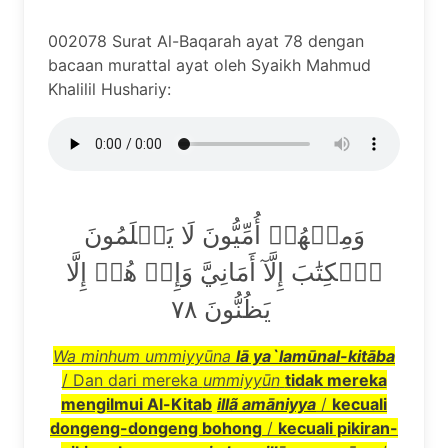
002078 Surat Al-Baqarah ayat 78 dengan
bacaan murattal ayat oleh Syaikh Mahmud
Khalilil Hushariy:
وَمِنۡهُمۡ أُمِّيُّونَ لَا يَعۡلَمُونَ
ٱلۡكِتَٰبَ إِلَّآ أَمَانِيَّ وَإِنۡ هُمۡ إِلَّا
يَظُنُّونَ ٧٨
Wa minhum ummiyy
ū
na
l
ā
ya`lam
ū
nal-kit
ā
ba
/ Dan dari mereka
ummiyy
ū
n
tidak mereka
mengilmui Al-Kitab
ill
ã
am
ā
niyya
/
kecuali
dongeng-dongeng bohong
/
kecuali pikiran-