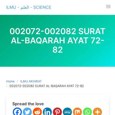
Skip
ILMU - العلم - SCIENCE
to
content
002072-002082 SURAT
AL-BAQARAH AYAT 72-
82
Home
ILMU AKHIRAT
002072-002082 SURAT AL-BAQARAH AYAT 72-82
Spread the love