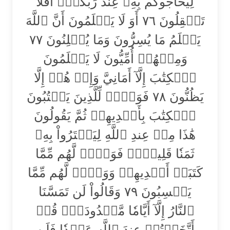
لِيُحَآجُّوكُم بِهِۦ عِندَ رَبِّكُمۡۚ أَفَلَا
تَعۡقِلُونَ ٧٦ أَوَ لَا يَعۡلَمُونَ أَنَّ ٱللَّهَ
يَعۡلَمُ مَا يُسِرُّونَ وَمَا يُعۡلِنُونَ ٧٧
وَمِنۡهُمۡ أُمِّيُّونَ لَا يَعۡلَمُونَ
ٱلۡكِتَٰبَ إِلَّآ أَمَانِيَّ وَإِنۡ هُمۡ إِلَّا
يَظُنُّونَ ٧٨ فَوَيۡلٞ لِّلَّذِينَ يَكۡتُبُونَ
ٱلۡكِتَٰبَ بِأَيۡدِيهِمۡ ثُمَّ يَقُولُونَ
هَٰذَا مِنۡ عِندِ ٱللَّهِ لِيَشۡتَرُواْ بِهِۦ
ثَمَنٗا قَلِيلٗاۖ فَوَيۡلٞ لَّهُم مِّمَّا
كَتَبَتۡ أَيۡدِيهِمۡ وَوَيۡلٞ لَّهُم مِّمَّا
يَكۡسِبُونَ ٧٩ وَقَالُواْ لَن تَمَسَّنَا
ٱلنَّارُ إِلَّآ أَيَّامٗا مَّعۡدُودَةٗۚ قُلۡ
أَتَّخَذۡتُمۡ عِندَ ٱللَّهِ عَهۡدٗا فَلَن