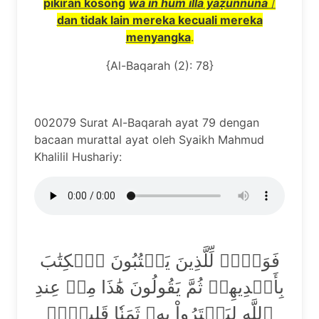
pikiran kosong
wa in hum ill
ā
ya
ẓunnū
na
/
dan tidak lain mereka kecuali mereka
menyangka
.
{Al-Baqarah (2): 78}
002079 Surat Al-Baqarah ayat 79 dengan
bacaan murattal ayat oleh Syaikh Mahmud
Khalilil Hushariy:
فَوَيۡلٞ لِّلَّذِينَ يَكۡتُبُونَ ٱلۡكِتَٰبَ
بِأَيۡدِيهِمۡ ثُمَّ يَقُولُونَ هَٰذَا مِنۡ عِندِ
ٱللَّهِ لِيَشۡتَرُواْ بِهِۦ ثَمَنٗا قَلِيلٗاۖ