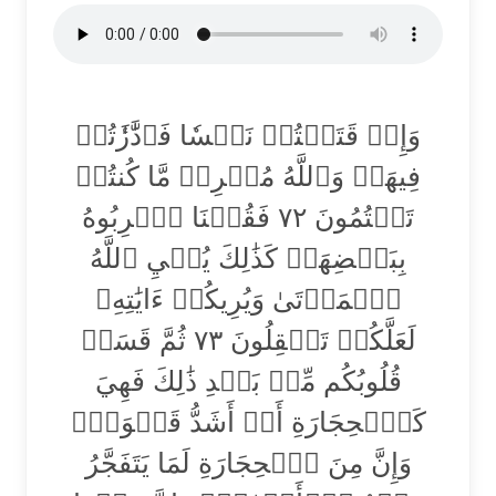
وَإِذۡ قَتَلۡتُمۡ نَفۡسٗا فَٱدَّٰرَٰٔتُمۡ
فِيهَاۖ وَٱللَّهُ مُخۡرِجٞ مَّا كُنتُمۡ
تَكۡتُمُونَ ٧٢ فَقُلۡنَا ٱضۡرِبُوهُ
بِبَعۡضِهَاۚ كَذَٰلِكَ يُحۡيِ ٱللَّهُ
ٱلۡمَوۡتَىٰ وَيُرِيكُمۡ ءَايَٰتِهِۦ
لَعَلَّكُمۡ تَعۡقِلُونَ ٧٣ ثُمَّ قَسَتۡ
قُلُوبُكُم مِّنۢ بَعۡدِ ذَٰلِكَ فَهِيَ
كَٱلۡحِجَارَةِ أَوۡ أَشَدُّ قَسۡوَةٗۚ
وَإِنَّ مِنَ ٱلۡحِجَارَةِ لَمَا يَتَفَجَّرُ