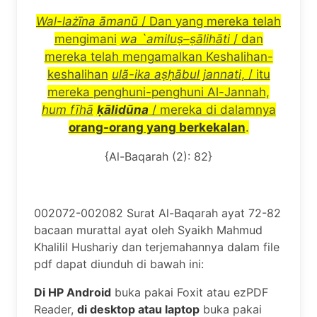
Wal-la
żī
na
ā
man
ū
/ Dan yang mereka telah
mengimani
wa `amilu
ṣ
–
ṣā
lih
ā
ti
/ dan
mereka telah mengamalkan Keshalihan-
keshalihan
ul
ã
-ika a
ṣḥā
bul jannati
, / itu
mereka penghuni-penghuni Al-Jannah,
hum f
ī
h
ā
ḳā
lid
ū
na
/ mereka di dalamnya
orang-orang yang berkekalan
.
{Al-Baqarah (2): 82}
002072-002082 Surat Al-Baqarah ayat 72-82
bacaan murattal ayat oleh Syaikh Mahmud
Khalilil Hushariy dan terjemahannya dalam file
pdf dapat diunduh di bawah ini:
Di HP Android
buka pakai Foxit atau ezPDF
Reader,
di desktop atau laptop
buka pakai