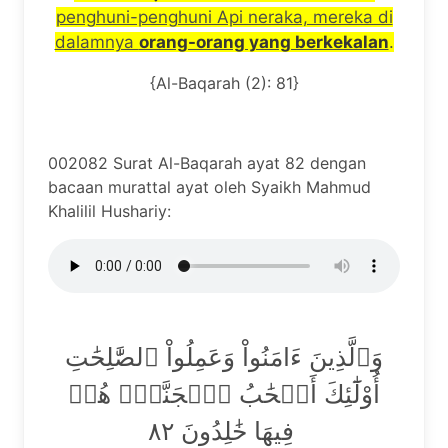
penghuni-penghuni Api neraka, mereka di
dalamnya
orang-orang yang berkekalan
.
{Al-Baqarah (2): 81}
002082 Surat Al-Baqarah ayat 82 dengan
bacaan murattal ayat oleh Syaikh Mahmud
Khalilil Hushariy:
وَٱلَّذِينَ ءَامَنُواْ وَعَمِلُواْ ٱلصَّٰلِحَٰتِ
أُوْلَٰٓئِكَ أَصۡحَٰبُ ٱلۡجَنَّةِۖ هُمۡ
فِيهَا خَٰلِدُونَ ٨٢