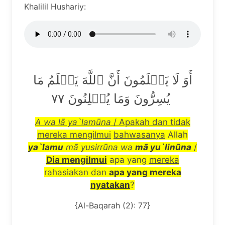
Khalilil Hushariy:
أَوَ لَا يَعۡلَمُونَ أَنَّ ٱللَّهَ يَعۡلَمُ مَا
يُسِرُّونَ وَمَا يُعۡلِنُونَ ٧٧
A wa l
ā
ya`lam
ū
na
/ Apakah dan tidak
mereka mengilmui
bahwasanya
Allah
ya`lamu
m
ā
yusirr
ū
na
wa
m
ā
yu`lin
ū
na
/
Dia mengilmui
apa yang
mereka
rahasiakan
dan
apa yang
mereka
nyatakan
?
{Al-Baqarah (2): 77}