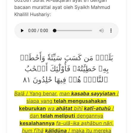
002081 Surat Al-Baqarah ayat 81 dengan
bacaan murattal ayat oleh Syaikh Mahmud
Khalilil Hushariy:
بَلَىٰۚ مَن كَسَبَ سَيِّئَةٗ وَأَحَٰطَتۡ
بِهِۦ خَطِيٓ‍َٔتُهُۥ فَأُوْلَٰٓئِكَ أَصۡحَٰبُ
ٱلنَّارِۖ هُمۡ فِيهَا خَٰلِدُونَ ٨١
Bal
ā
/ Yang benar
,
man
kasaba
sayyiatan
/
siapa yang
telah mengusahakan
keburukan
wa
a
ḥāṭ
at
bih
ī
ḳ
a
ṭĩ
-atuh
ū
/
dan
telah meliputi
dengannya
kesalahannya
fa-ul
ã
-ika a
ṣḥā
bun n
ā
ri,
hum f
ī
h
ā
ḳā
lid
ū
na
/ maka itu mereka