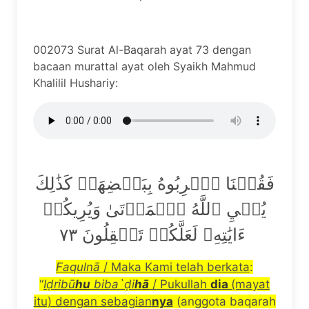
002073 Surat Al-Baqarah ayat 73 dengan
bacaan murattal ayat oleh Syaikh Mahmud
Khalilil Hushariy:
فَقُلۡنَا ٱضۡرِبُوهُ بِبَعۡضِهَاۚ كَذَٰلِكَ
يُحۡيِ ٱللَّهُ ٱلۡمَوۡتَىٰ وَيُرِيكُمۡ
ءَايَٰتِهِۦ لَعَلَّكُمۡ تَعۡقِلُونَ ٧٣
Faquln
ā
/ Maka Kami telah berkata
:
“
I
ḍ
rib
ū
hu
biba`
ḍ
i
h
ā
/ Pukullah
dia
(mayat
itu) dengan sebagian
nya
(anggota baqarah