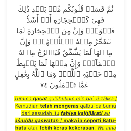
ثُمَّ قَسَتۡ قُلُوبُكُم مِّنۢ بَعۡدِ ذَٰلِكَ
فَهِيَ كَٱلۡحِجَارَةِ أَوۡ أَشَدُّ
قَسۡوَةٗۚ وَإِنَّ مِنَ ٱلۡحِجَارَةِ لَمَا
يَتَفَجَّرُ مِنۡهُ ٱلۡأَنۡهَٰرُۚ وَإِنَّ
مِنۡهَا لَمَا يَشَّقَّقُ فَيَخۡرُجُ مِنۡهُ
ٱلۡمَآءُۚ وَإِنَّ مِنۡهَا لَمَا يَهۡبِطُ
مِنۡ خَشۡيَةِ ٱللَّهِۗ وَمَا ٱللَّهُ بِغَٰفِلٍ
عَمَّا تَعۡمَلُونَ ٧٤
Ṫ
umma
qasat
qul
ū
bukum min ba`di
żā
lika
/
Kemudian
telah mengeras
qalbu-qalbumu
dari sesudah itu
fahiya
kal
ḥ
ij
ā
rati
au
a
ŝ
addu
qaswatan
/
maka ia
seperti Batu-
batu
atau
lebih keras
kekerasan
.
Wa inna