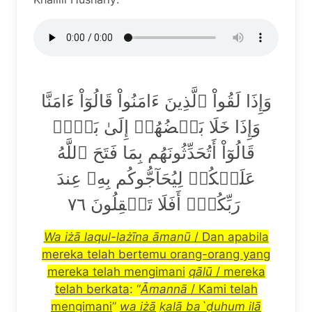
وَإِذَا لَقُواْ ٱلَّذِينَ ءَامَنُواْ قَالُوٓاْ ءَامَنَّا
وَإِذَا خَلَا بَعۡضُهُمۡ إِلَىٰ بَعۡضٖ
قَالُوٓاْ أَتُحَدِّثُونَهُم بِمَا فَتَحَ ٱللَّهُ
عَلَيۡكُمۡ لِيُحَآجُّوكُم بِهِۦ عِندَ
رَبِّكُمۡۚ أَفَلَا تَعۡقِلُونَ ٧٦
Wa i
żā
laqul-la
żī
na
ā
man
ū
/ Dan apabila
mereka telah bertemu orang-orang yang
mereka telah mengimani
q
ā
l
ū
/ mereka
telah berkata
: “
Ā
mann
ā
/ Kami telah
mengimani
”
wa i
żā
ḳ
al
ā
ba`
ḍ
uhum il
ā