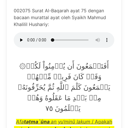
002075 Surat Al-Baqarah ayat 75 dengan
bacaan murattal ayat oleh Syaikh Mahmud
Khalilil Hushariy:
۞أَفَتَطۡمَعُونَ أَن يُؤۡمِنُواْ لَكُمۡ
وَقَدۡ كَانَ فَرِيقٞ مِّنۡهُمۡ
يَسۡمَعُونَ كَلَٰمَ ٱللَّهِ ثُمَّ يُحَرِّفُونَهُۥ
مِنۢ بَعۡدِ مَا عَقَلُوهُ وَهُمۡ
يَعۡلَمُونَ ٧٥
Afa
ta
ṭ
ma`
ū
na
an yu
‘
min
ū
lakum
/ Apakah