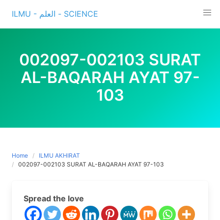
Skip
ILMU - العلم - SCIENCE
to
content
002097-002103 SURAT
AL-BAQARAH AYAT 97-
103
Home
ILMU AKHIRAT
002097-002103 SURAT AL-BAQARAH AYAT 97-103
Spread the love