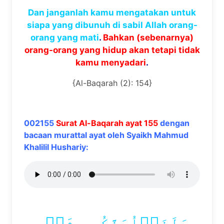
Dan janganlah kamu mengatakan untuk
siapa yang dibunuh di sabil Allah orang-
orang yang mati
.
Bahkan (sebenarnya)
orang-orang yang hidup akan tetapi tidak
kamu menyadari
.
{Al-Baqarah (2): 154}
002155
Surat Al-Baqarah ayat 155
dengan
bacaan murattal ayat oleh Syaikh Mahmud
Khalilil Hushariy:
وَلَنَبۡلُوَنَّكُم بِشَيۡءٖ