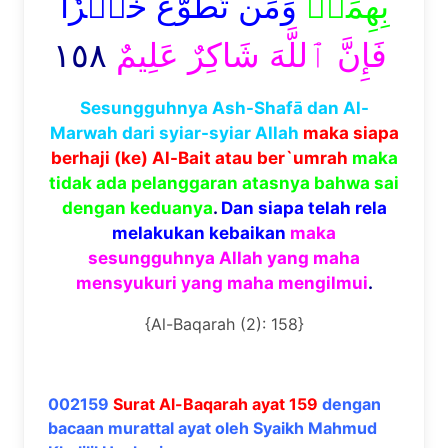
بِهِمَاۚ
وَمَن تَطَوَّعَ خَيۡرٗا
١٥٨
فَإِنَّ ٱللَّهَ شَاكِرٌ عَلِيمٌ
Sesungguhnya Ash-Shafā dan Al-
Marwah dari syiar-syiar Allah
maka siapa
berhaji (ke) Al-Bait atau ber`umrah
maka
tidak ada pelanggaran atasnya bahwa sai
dengan keduanya
.
Dan siapa telah rela
melakukan kebaikan
maka
sesungguhnya Allah yang maha
mensyukuri yang maha mengilmui
.
{Al-Baqarah (2): 158}
002159
Surat Al-Baqarah ayat 159
dengan
bacaan murattal ayat oleh Syaikh Mahmud