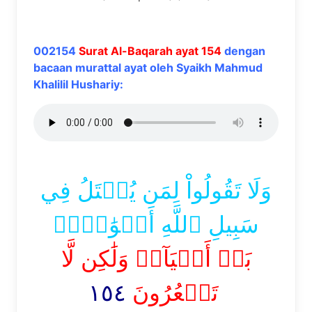
002154
Surat Al-Baqarah ayat 154
dengan
bacaan murattal ayat oleh Syaikh Mahmud
Khalilil Hushariy:
وَلَا تَقُولُواْ لِمَن يُقۡتَلُ فِي
سَبِيلِ ٱللَّهِ أَمۡوَٰتُۢۚ
بَلۡ أَحۡيَآءٞ وَلَٰكِن لَّا
١٥٤
تَشۡعُرُونَ