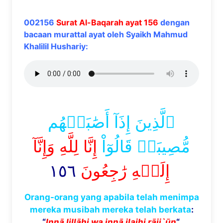
002156
Surat Al-Baqarah ayat 156
dengan
bacaan murattal ayat oleh Syaikh Mahmud
Khalilil Hushariy:
ٱلَّذِينَ إِذَآ أَصَٰبَتۡهُم
مُّصِيبَةٞ قَالُوٓاْ
إِنَّا لِلَّهِ وَإِنَّآ
١٥٦
إِلَيۡهِ رَٰجِعُونَ
Orang-orang yang apabila telah menimpa
mereka musibah mereka telah berkata
:
“
Inn
ā
lill
ā
hi wa inn
ā
ilaihi r
ā
ji`
ū
n
“.