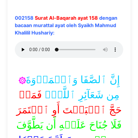
002158
Surat Al-Baqarah ayat 158
dengan
bacaan murattal ayat oleh Syaikh Mahmud
Khalilil Hushariy:
إِنَّ ٱلصَّفَا وَٱلۡمَرۡوَةَ
۞
مِن شَعَآئِرِ ٱللَّهِۖ
فَمَنۡ
حَجَّ ٱلۡبَيۡتَ أَوِ ٱعۡتَمَرَ
فَلَا جُنَاحَ عَلَيۡهِ أَن يَطَّوَّفَ