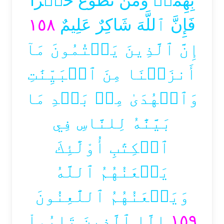
بِهِمَاۚ وَمَن تَطَوَّعَ خَيۡرٗا
١٥٨
فَإِنَّ ٱللَّهَ شَاكِرٌ عَلِيمٌ
إِنَّ ٱلَّذِينَ يَكۡتُمُونَ مَآ
أَنزَلۡنَا مِنَ ٱلۡبَيِّنَٰتِ
وَٱلۡهُدَىٰ مِنۢ بَعۡدِ مَا
بَيَّنَّٰهُ لِلنَّاسِ فِي
ٱلۡكِتَٰبِ أُوْلَٰٓئِكَ
يَلۡعَنُهُمُ ٱللَّهُ
وَيَلۡعَنُهُمُ ٱللَّٰعِنُونَ
إِلَّا ٱلَّذِينَ تَابُواْ
١٥٩