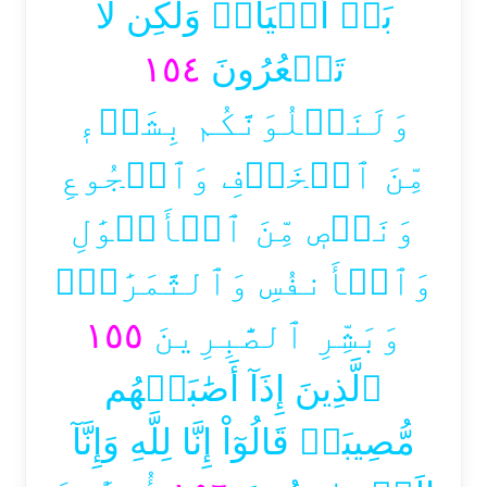
بَلۡ أَحۡيَآءٞ وَلَٰكِن لَّا
١٥٤
تَشۡعُرُونَ
وَلَنَبۡلُوَنَّكُم بِشَيۡءٖ
مِّنَ ٱلۡخَوۡفِ وَٱلۡجُوعِ
وَنَقۡصٖ مِّنَ ٱلۡأَمۡوَٰلِ
وَٱلۡأَنفُسِ وَٱلثَّمَرَٰتِۗ
١٥٥
وَبَشِّرِ ٱلصَّٰبِرِينَ
ٱلَّذِينَ إِذَآ أَصَٰبَتۡهُم
مُّصِيبَةٞ قَالُوٓاْ إِنَّا لِلَّهِ وَإِنَّآ