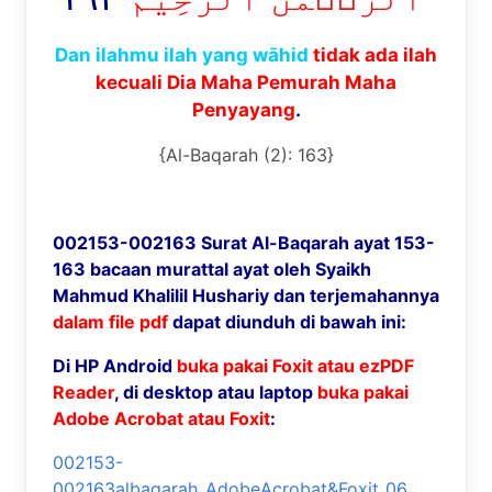
Dan ilahmu ilah yang wāhid
tidak ada ilah
kecuali Dia Maha Pemurah Maha
Penyayang
.
{Al-Baqarah (2): 163}
002153-002163 Surat Al-Baqarah ayat 153-
163 bacaan murattal ayat oleh Syaikh
Mahmud Khalilil Hushariy dan terjemahannya
dalam file pdf
dapat diunduh di bawah ini:
Di HP Android
buka pakai Foxit atau ezPDF
Reader
, di desktop atau laptop
buka pakai
Adobe Acrobat atau Foxit
:
002153-
002163albaqarah_AdobeAcrobat&Foxit_06