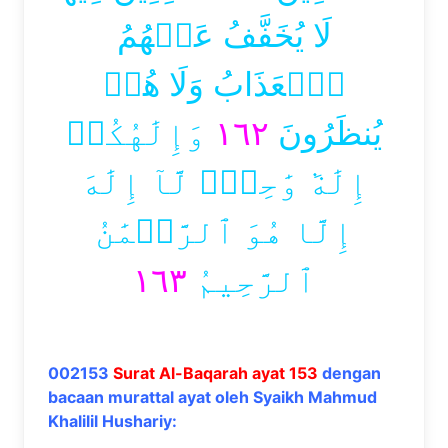
لَا يُخَفَّفُ عَنۡهُمُ
ٱلۡعَذَابُ وَلَا هُمۡ
وَإِلَٰهُكُمۡ
١٦٢
يُنظَرُونَ
إِلَٰهٞ وَٰحِدٞۖ لَّآ إِلَٰهَ
إِلَّا هُوَ ٱلرَّحۡمَٰنُ
١٦٣
ٱلرَّحِيمُ
002153
Surat Al-Baqarah ayat 153
dengan
bacaan murattal ayat oleh Syaikh Mahmud
Khalilil Hushariy: