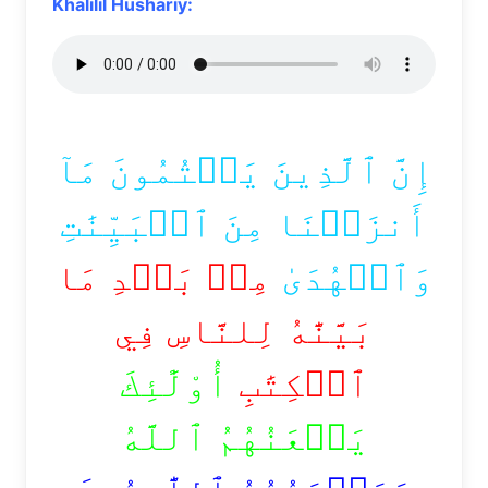
Khalilil Hushariy:
إِنَّ ٱلَّذِينَ يَكۡتُمُونَ مَآ
أَنزَلۡنَا مِنَ ٱلۡبَيِّنَٰتِ
وَٱلۡهُدَىٰ
مِنۢ بَعۡدِ مَا
بَيَّنَّٰهُ لِلنَّاسِ فِي
ٱلۡكِتَٰبِ
أُوْلَٰٓئِكَ
يَلۡعَنُهُمُ ٱللَّهُ