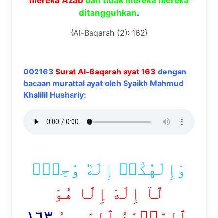
mereka Azab
dan tidak mereka mereka
ditangguhkan
.
{Al-Baqarah (2): 162}
002163
Surat Al-Baqarah ayat 163
dengan
bacaan murattal ayat oleh Syaikh Mahmud
Khalilil Hushariy:
وَإِلَٰهُكُمۡ إِلَٰهٞ وَٰحِدٞۖ
لَّآ إِلَٰهَ إِلَّا هُوَ
١٦٣
ٱلرَّحۡمَٰنُ ٱلرَّحِيمُ