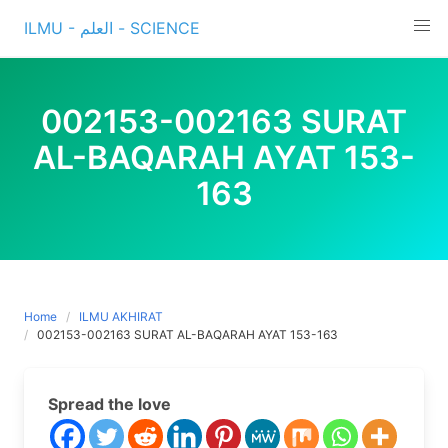
Skip
ILMU - العلم - SCIENCE
to
content
002153-002163 SURAT
AL-BAQARAH AYAT 153-
163
Home
ILMU AKHIRAT
002153-002163 SURAT AL-BAQARAH AYAT 153-163
Spread the love