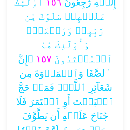
أُوْلَٰٓئِكَ
١٥٦
إِلَيۡهِ رَٰجِعُونَ
عَلَيۡهِمۡ صَلَوَٰتٞ مِّن
رَّبِّهِمۡ وَرَحۡمَةٞۖ
وَأُوْلَٰٓئِكَ هُمُ
۞إِنَّ
١٥٧
ٱلۡمُهۡتَدُونَ
ٱلصَّفَا وَٱلۡمَرۡوَةَ مِن
شَعَآئِرِ ٱللَّهِۖ فَمَنۡ حَجَّ
ٱلۡبَيۡتَ أَوِ ٱعۡتَمَرَ فَلَا
جُنَاحَ عَلَيۡهِ أَن يَطَّوَّفَ