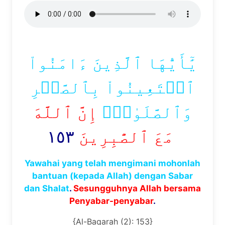
يَٰٓأَيُّهَا ٱلَّذِينَ ءَامَنُواْ
ٱسۡتَعِينُواْ بِٱلصَّبۡرِ
وَٱلصَّلَوٰةِۚ
إِنَّ ٱللَّهَ
١٥٣
مَعَ ٱلصَّٰبِرِينَ
Yawahai yang telah mengimani mohonlah
bantuan (kepada Allah) dengan Sabar
dan Shalat
.
Sesungguhnya Allah bersama
Penyabar-penyabar
.
{Al-Baqarah (2): 153}