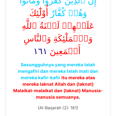
إِنَّ ٱلَّذِينَ كَفَرُواْ وَمَاتُواْ
وَهُمۡ كُفَّارٌ
أُوْلَٰٓئِكَ
عَلَيۡهِمۡ لَعۡنَةُ ٱللَّهِ
وَٱلۡمَلَٰٓئِكَةِ وَٱلنَّاسِ
١٦١
أَجۡمَعِينَ
Sesungguhnya yang mereka telah
mengafiri dan mereka telah mati dan
mereka kafir-kafir
itu mereka atas
mereka laknat Allah dan (laknat)
Malaikat-malaikat dan (laknat) Manusia-
manusia semuanya
.
{Al-Baqarah (2): 161}