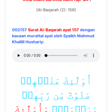
{Al-Baqarah (2): 156}
002157
Surat Al-Baqarah ayat 157
dengan
bacaan murattal ayat oleh Syaikh Mahmud
Khalilil Hushariy:
أُوْلَٰٓئِكَ عَلَيۡهِمۡ
صَلَوَٰتٞ مِّن رَّبِّهِمۡ
وَرَحۡمَةٞۖ
وَأُوْلَٰٓئِكَ