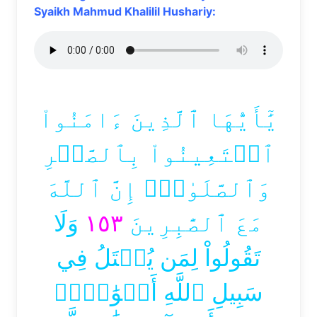
Syaikh Mahmud Khalilil Hushariy:
يَٰٓأَيُّهَا ٱلَّذِينَ ءَامَنُواْ
ٱسۡتَعِينُواْ بِٱلصَّبۡرِ
وَٱلصَّلَوٰةِۚ إِنَّ ٱللَّهَ
وَلَا
١٥٣
مَعَ ٱلصَّٰبِرِينَ
تَقُولُواْ لِمَن يُقۡتَلُ فِي
سَبِيلِ ٱللَّهِ أَمۡوَٰتُۢۚ