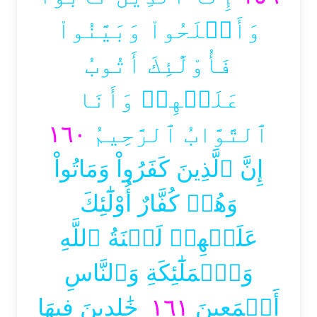
وَأَصۡلَحُواْ وَبَيَّنُواْ
فَأُوْلَٰٓئِكَ أَتُوبُ
عَلَيۡهِمۡ وَأَنَا
١٦٠
ٱلتَّوَّابُ ٱلرَّحِيمُ
إِنَّ ٱلَّذِينَ كَفَرُواْ وَمَاتُواْ
وَهُمۡ كُفَّارٌ أُوْلَٰٓئِكَ
عَلَيۡهِمۡ لَعۡنَةُ ٱللَّهِ
وَٱلۡمَلَٰٓئِكَةِ وَٱلنَّاسِ
خَٰلِدِينَ فِيهَا
١٦١
أَجۡمَعِينَ