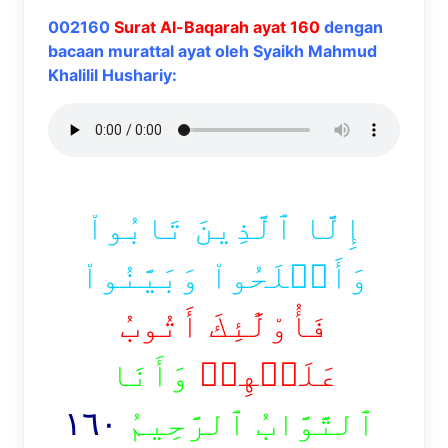
002160
Surat Al-Baqarah ayat 160
dengan
bacaan murattal ayat oleh Syaikh Mahmud
Khalilil Hushariy:
إِلَّا ٱلَّذِينَ تَابُواْ
وَأَصۡلَحُواْ وَبَيَّنُواْ
فَأُوْلَٰٓئِكَ أَتُوبُ
عَلَيۡهِمۡ
وَأَنَا
١٦٠
ٱلتَّوَّابُ ٱلرَّحِيمُ