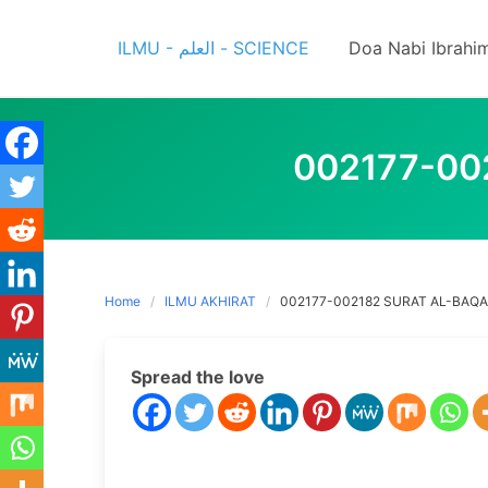
Skip
to
ILMU - العلم - SCIENCE
Doa Nabi Ibrahi
content
002177-00
Home
ILMU AKHIRAT
002177-002182 SURAT AL-BAQA
Spread the love