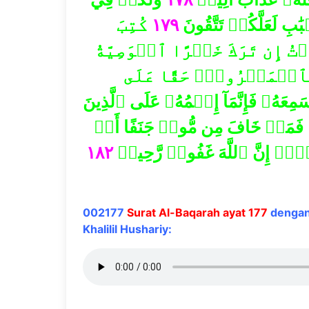
كُتِبَ
١٧٩
ِ لَعَلَّكُمۡ تَتَّقُونَ
تُ إِن تَرَكَ خَيۡرًا ٱلۡوَصِيَّةُ
ِٱلۡمَعۡرُوفِۖ حَقًّا عَلَى
مِعَهُۥ فَإِنَّمَآ إِثۡمُهُۥ عَلَى ٱلَّذِينَ
فَمَنۡ خَافَ مِن مُّوصٖ جَنَفًا أَوۡ
١٨٢
ۡهِۚ إِنَّ ٱللَّهَ غَفُورٞ رَّحِيمٞ
002177
Surat Al-Baqarah ayat 177
dengan
Khalilil Hushariy: