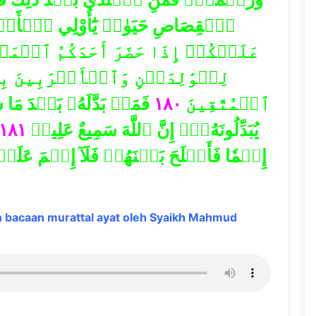
ٱلۡقِصَاصِ حَيَوٰةٞ يَٰٓأُوْلِي ٱلۡأَلۡبَٰب
عَلَيۡكُمۡ إِذَا حَضَرَ أَحَدَكُمُ ٱلۡمَوۡ
لِلۡوَٰلِدَيۡنِ وَٱلۡأَقۡرَبِينَ ب
فَمَنۢ بَدَّلَهُۥ بَعۡدَ مَا سَ
١٨٠
ٱلۡمُتَّقِينَ
١٨١
يُبَدِّلُونَهُۥٓۚ إِنَّ ٱللَّهَ سَمِيعٌ عَلِيمٞ
إِثۡمٗا فَأَصۡلَحَ بَيۡنَهُمۡ فَلَآ إِثۡمَ عَلَي
 bacaan murattal ayat oleh Syaikh Mahmud