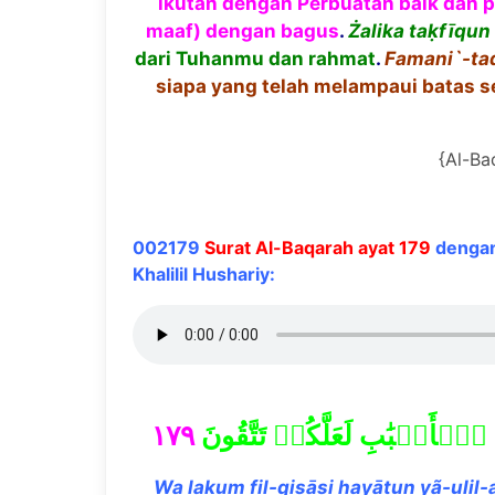
ikutan dengan Perbuatan baik dan
maaf) dengan bagus
.
Ż
alika ta
ḳ
f
ī
qun
dari Tuhanmu dan rahmat
.
Famani`-ta
siapa yang telah melampaui batas 
{Al-Ba
002179
Surat Al-Baqarah ayat 179
dengan
Khalilil Hushariy:
١٧٩
لۡأَلۡبَٰبِ لَعَلَّكُمۡ تَتَّقُونَ
Wa lakum fil-qi
ṣāṣ
i
ḥ
ay
ā
tun y
ã
-ulil-