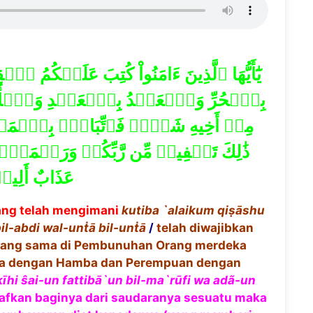
يَٰٓأَيُّهَا ٱلَّذِينَ ءَامَنُواْ كُتِبَ عَلَيۡك
بِٱلۡحُرِّ وَٱلۡعَبۡدُ بِٱلۡعَبۡدِ وَٱلۡأُنث
مِنۡ أَخِيهِ شَيۡءٞ فَٱتِّبَاعُۢ بِٱلۡمَعۡرُ
ذَٰلِكَ تَخۡفِيفٞ مِّن رَّبِّكُمۡ وَرَحۡمَةٞۗ ف
عَذَابٌ أَلِي
ang telah mengimani
kutiba `alaikum qi
ṣā
shu
bil-abdi wal-un
ṫā
bil-un
ṫā
/
telah diwajibkan
ang sama di Pembunuhan Orang merdeka
a dengan Hamba dan Perempuan dengan
ḳī
hi
ŝ
ai-un fattib
ā
`un bil-ma`r
ū
fi wa ad
ã
-un
aafkan baginya dari saudaranya sesuatu maka