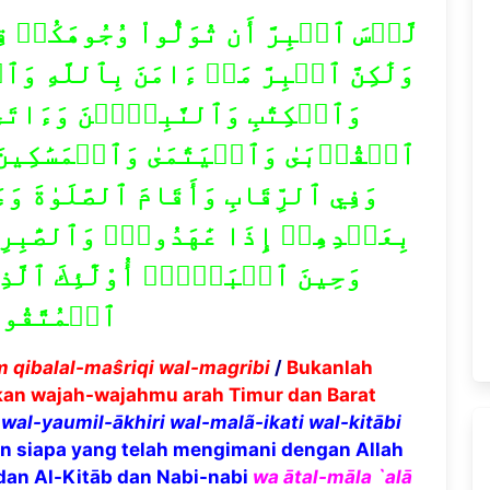
وَلَٰكِنَّ ٱلۡبِرَّ مَنۡ ءَامَنَ بِٱللَّهِ وَ
وَٱلۡكِتَٰبِ وَٱلنَّبِيِّ‍ۧنَ وَءَاتَى
ٱلۡقُرۡبَىٰ وَٱلۡيَتَٰمَىٰ وَٱلۡمَسَٰكِينَ 
وَفِي ٱلرِّقَابِ وَأَقَامَ ٱلصَّلَوٰةَ و
بِعَهۡدِهِمۡ إِذَا عَٰهَدُواْۖ وَٱلصَّٰبِرِ
وَحِينَ ٱلۡبَأۡسِۗ أُوْلَٰٓئِكَ ٱلَّذِين
ٱلۡمُتَّقُون
 qibalal-ma
ŝ
riqi wal-magribi
/
Bukanlah
an wajah-wajahmu arah Timur dan Barat
wal-yaumil-
ā
khiri wal-mal
ã
-ikati wal-kit
ā
bi
an siapa yang telah mengimani dengan Allah
 dan Al-Kitāb dan Nabi-nabi
wa
ā
tal-m
ā
la `al
ā