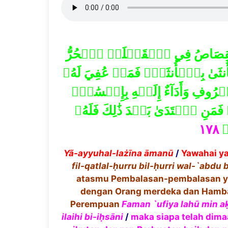
ُمُ ٱلۡقِصَاصُ فِي ٱلۡقَتۡلَىۖ ٱلۡحُرُّ
َىٰ بِٱلۡأُنثَىٰۚ فَمَنۡ عُفِيَ لَهُۥ
وفِ وَأَدَآءٌ إِلَيۡهِ بِإِحۡسَٰنٖۗ
َمَنِ ٱعۡتَدَىٰ بَعۡدَ ذَٰلِكَ فَلَهُۥ
١٧٨
مٞ
Y
ã
-ayyuhal-la
żī
na
ā
man
ū
/
Yawahai y
fil-qatlal-
ḥ
urru bil-
ḥ
urri wal-`abdu 
atasmu Pembalasan-pembalasan y
dengan Orang merdeka dan Hamb
Perempuan
Faman `ufiya lah
ū
min a
ilaihi bi-i
ḥ
s
ā
ni
/
maka siapa telah dim