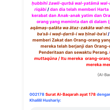
ḥ
ubbih
ī
ż
awil-qurb
ā
wal-yat
ā
m
ā
wal
riq
ā
bi
/
dan dia telah memberi Harta
kerabat dan Anak-anak yatim dan Ora
orang yang meminta dan di dalam
aq
ā
ma
ṣ
–
ṣ
al
ā
ta wa
ā
taz-zak
ā
ta wal-m
ba
‘
s
ã
-i wa
ḍ
–
ḍ
arr
ã
-i wa
ḥī
nal-ba
‘
si
memberi Zakat dan Orang-orang yang 
mereka telah berjanji dan Orang-
Penderitaan dan sewaktu Perang
.
muttaq
ū
na
/ Itu mereka orang-oran
mereka me
{Al-Ba
002178
Surat Al-Baqarah ayat 178
dengan
Khalilil Hushariy: