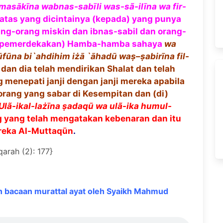
-mas
ā
k
ī
na wabnas-sab
ī
li was-s
ã
-il
ī
na wa fir-
 atas yang dicintainya (kepada) yang punya
ng-orang miskin dan ibnas-sabil dan orang-
 (pemerdekakan) Hamba-hamba sahaya
wa
ū
f
ū
na bi`ahdihim i
żā
`
ā
had
ū
wa
ṣ
–
ṣ
abir
ī
na fil-
/
dan dia telah mendirikan Shalat dan telah
menepati janji dengan janji mereka apabila
orang yang sabar di Kesempitan dan (di)
Ul
ã
-ikal-la
żī
na
ṣ
adaq
ū
wa ul
ã
-ika humul-
g yang telah mengatakan kebenaran dan itu
reka Al-Muttaqūn
.
qarah (2): 177}
 bacaan murattal ayat oleh Syaikh Mahmud