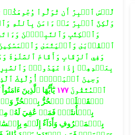
لَّيۡسَ ٱلۡبِرَّ أَن تُوَلُّواْ وُجُوهَكُم
وَلَٰكِنَّ ٱلۡبِرَّ مَنۡ ءَامَنَ بِٱللَّهِ وَ
وَٱلۡكِتَٰبِ وَٱلنَّبِيِّ‍ۧنَ وَءَاتَى
ٱلۡقُرۡبَىٰ وَٱلۡيَتَٰمَىٰ وَٱلۡمَسَٰكِينَ 
وَفِي ٱلرِّقَابِ وَأَقَامَ ٱلصَّلَوٰةَ و
بِعَهۡدِهِمۡ إِذَا عَٰهَدُواْۖ وَٱلصَّٰبِرِ
وَحِينَ ٱلۡبَأۡسِۗ أُوْلَٰٓئِكَ ٱلَّذِين
يَٰٓأَيُّهَا ٱلَّذِينَ ءَا
١٧٧
ٱلۡمُتَّقُونَ
ٱلۡقَتۡلَىۖ ٱلۡحُرُّ بِٱلۡحُرِّ وَٱلۡع
بِٱلۡأُنثَىٰۚ فَمَنۡ عُفِيَ لَهُۥ مِن
بِٱلۡمَعۡرُوفِ وَأَدَآءٌ إِلَيۡهِ بِإِحۡسَٰن
وَرَحۡمَةٞۗ فَمَنِ ٱعۡتَدَىٰ بَعۡدَ ذَٰلِكَ فَل