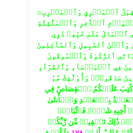
ۡ قِبَلَ ٱلۡمَشۡرِقِ وَٱلۡمَغۡرِبِ
۞
ٱلۡيَوۡمِ ٱلۡأٓخِرِ وَٱلۡمَلَٰٓئِكَةِ
 ٱلۡمَالَ عَلَىٰ حُبِّهِۦ ذَوِي
وَٱبۡنَ ٱلسَّبِيلِ وَٱلسَّآئِلِينَ
َءَاتَى ٱلزَّكَوٰةَ وَٱلۡمُوفُونَ
ينَ فِي ٱلۡبَأۡسَآءِ وَٱلضَّرَّآءِ
َ صَدَقُواْۖ وَأُوْلَٰٓئِكَ هُمُ
مَنُواْ كُتِبَ عَلَيۡكُمُ ٱلۡقِصَاصُ فِي
َبۡدُ بِٱلۡعَبۡدِ وَٱلۡأُنثَىٰ
ۡ أَخِيهِ شَيۡءٞ فَٱتِّبَاعُۢ
ٖۗ ذَٰلِكَ تَخۡفِيفٞ مِّن رَّبِّكُمۡ
وَلَكُمۡ فِي
١٧٨
َهُۥ عَذَابٌ أَلِيمٞ