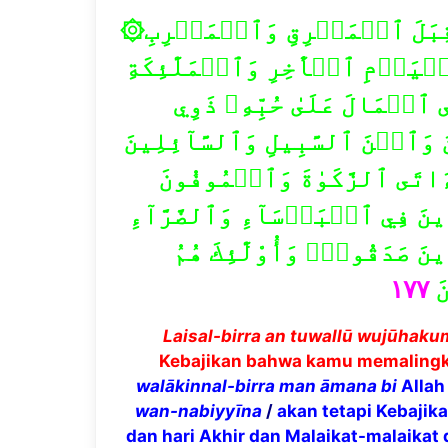
۞لَّيۡسَ ٱلۡبِرَّ أَن تُوَلُّواْ وُجُوهَكُمۡ قِبَلَ ٱلۡمَشۡرِقِ وَٱلۡمَغۡرِبِ
ٱلۡيَوۡمِ ٱلۡأٓخِرِ وَٱلۡمَلَٰٓئِكَةِ
 ٱلۡمَالَ عَلَىٰ حُبِّهِۦ ذَوِي
وَٱبۡنَ ٱلسَّبِيلِ وَٱلسَّآئِلِينَ
َءَاتَى ٱلزَّكَوٰةَ وَٱلۡمُوفُونَ
ينَ فِي ٱلۡبَأۡسَآءِ وَٱلضَّرَّآءِ
َ صَدَقُواْۖ وَأُوْلَٰٓئِكَ هُمُ
١٧٧
َ
Laisal-birra an tuwall
ū
wuj
ū
hakum
Kebajikan bahwa kamu memalingk
wal
ā
kinnal-birra man
ā
mana bi
Allah
wan-nabiyy
ī
na
/
akan tetapi Kebajik
dan hari Akhir dan Malaikat-malaikat