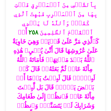
بِٱلشَّمۡسِ مِنَ ٱلۡمَشۡرِقِ فَأۡتِ
بِهَا مِنَ ٱلۡمَغۡرِبِ فَبُهِتَ ٱلَّذِي
كَفَرَۗ وَٱللَّهُ لَا يَهۡدِي
أَوۡ
٢٥٨
ٱلۡقَوۡمَ ٱلظَّٰلِمِينَ
كَٱلَّذِي مَرَّ عَلَىٰ قَرۡيَةٖ وَهِيَ خَاوِيَةٌ
عَلَىٰ عُرُوشِهَا قَالَ أَنَّىٰ يُحۡيِۦ هَٰذِهِ
ٱللَّهُ بَعۡدَ مَوۡتِهَاۖ فَأَمَاتَهُ ٱللَّهُ
مِاْئَةَ عَامٖ ثُمَّ بَعَثَهُۥۖ قَالَ كَمۡ
لَبِثۡتَۖ قَالَ لَبِثۡتُ يَوۡمًا أَوۡ
بَعۡضَ يَوۡمٖۖ قَالَ بَل لَّبِثۡتَ
مِاْئَةَ عَامٖ فَٱنظُرۡ إِلَىٰ طَعَامِكَ
وَشَرَابِكَ لَمۡ يَتَسَنَّهۡۖ وَٱنظُرۡ