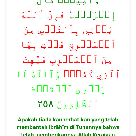
إِبۡرَٰهِ‍ۧمُ
فَإِنَّ ٱللَّهَ
يَأۡتِي بِٱلشَّمۡسِ مِنَ
ٱلۡمَشۡرِقِ فَأۡتِ بِهَا
مِنَ ٱلۡمَغۡرِبِ فَبُهِتَ
ٱلَّذِي كَفَرَۗ
وَٱللَّهُ لَا
يَهۡدِي ٱلۡقَوۡمَ
٢٥٨
ٱلظَّٰلِمِينَ
Apakah tiada kauperhatikan yang telah
membantah Ibrāhīm di Tuhannya bahwa
telah memberikannya Allah Kerajaan