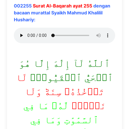
002255
Surat Al-Baqarah ayat 255
dengan
bacaan murattal Syaikh Mahmud Khalilil
Hushariy:
ٱللَّهُ لَآ إِلَٰهَ إِلَّا هُوَ
ٱلۡحَيُّ ٱلۡقَيُّومُۚ
لَا
تَأۡخُذُهُۥ سِنَةٞ وَلَا
نَوۡمٞۚ
لَّهُۥ مَا فِي
ٱلسَّمَٰوَٰتِ وَمَا فِي