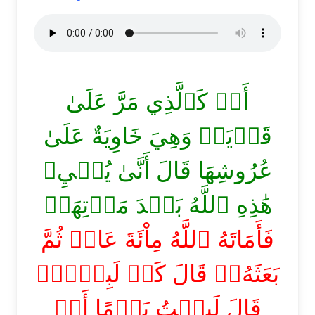
أَوۡ كَٱلَّذِي مَرَّ عَلَىٰ
قَرۡيَةٖ وَهِيَ خَاوِيَةٌ عَلَىٰ
عُرُوشِهَا قَالَ أَنَّىٰ يُحۡيِۦ
هَٰذِهِ ٱللَّهُ بَعۡدَ مَوۡتِهَاۖ
فَأَمَاتَهُ ٱللَّهُ مِاْئَةَ عَامٖ ثُمَّ
بَعَثَهُۥۖ قَالَ كَمۡ لَبِثۡتَۖ
قَالَ لَبِثۡتُ يَوۡمًا أَوۡ