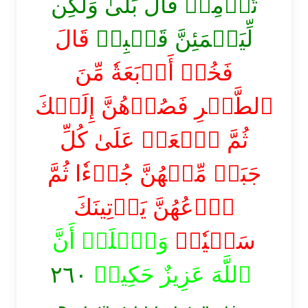
تُؤۡمِنۖ قَالَ بَلَىٰ وَلَٰكِن
لِّيَطۡمَئِنَّ قَلۡبِيۖ
قَالَ
فَخُذۡ أَرۡبَعَةٗ مِّنَ
ٱلطَّيۡرِ فَصُرۡهُنَّ إِلَيۡكَ
ثُمَّ ٱجۡعَلۡ عَلَىٰ كُلِّ
جَبَلٖ مِّنۡهُنَّ جُزۡءٗا ثُمَّ
ٱدۡعُهُنَّ يَأۡتِينَكَ
سَعۡيٗاۚ
وَٱعۡلَمۡ أَنَّ
ٱللَّهَ عَزِيزٌ حَكِيمٞ
٢٦٠