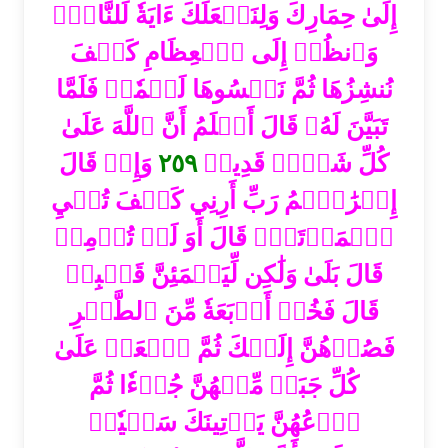
إِلَىٰ حِمَارِكَ وَلِنَجۡعَلَكَ ءَايَةٗ لِّلنَّاسِۖ
وَٱنظُرۡ إِلَى ٱلۡعِظَامِ كَيۡفَ
نُنشِزُهَا ثُمَّ نَكۡسُوهَا لَحۡمٗاۚ فَلَمَّا
تَبَيَّنَ لَهُۥ قَالَ أَعۡلَمُ أَنَّ ٱللَّهَ عَلَىٰ
وَإِذۡ قَالَ
٢٥٩
كُلِّ شَيۡءٖ قَدِيرٞ
إِبۡرَٰهِ‍ۧمُ رَبِّ أَرِنِي كَيۡفَ تُحۡيِ
ٱلۡمَوۡتَىٰۖ قَالَ أَوَ لَمۡ تُؤۡمِنۖ
قَالَ بَلَىٰ وَلَٰكِن لِّيَطۡمَئِنَّ قَلۡبِيۖ
قَالَ فَخُذۡ أَرۡبَعَةٗ مِّنَ ٱلطَّيۡرِ
فَصُرۡهُنَّ إِلَيۡكَ ثُمَّ ٱجۡعَلۡ عَلَىٰ
كُلِّ جَبَلٖ مِّنۡهُنَّ جُزۡءٗا ثُمَّ
ٱدۡعُهُنَّ يَأۡتِينَكَ سَعۡيٗاۚ