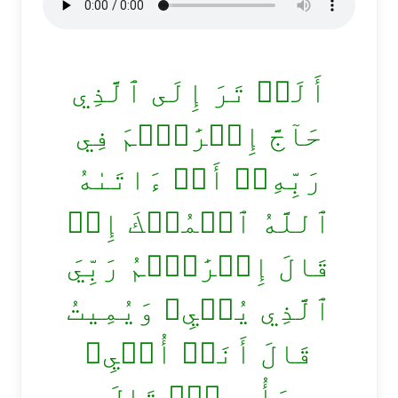
أَلَمۡ تَرَ إِلَى ٱلَّذِي
حَآجَّ إِبۡرَٰهِ‍ۧمَ فِي
رَبِّهِۦٓ أَنۡ ءَاتَىٰهُ
ٱللَّهُ ٱلۡمُلۡكَ إِذۡ
قَالَ إِبۡرَٰهِ‍ۧمُ رَبِّيَ
ٱلَّذِي يُحۡيِۦ وَيُمِيتُ
قَالَ أَنَا۠ أُحۡيِۦ
وَأُمِيتُۖ
قَالَ