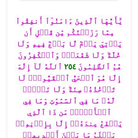
يَٰٓأَيُّهَا ٱلَّذِينَ ءَامَنُوٓاْ أَنفِقُواْ
مِمَّا رَزَقۡنَٰكُم مِّن قَبۡلِ أَن
يَأۡتِيَ يَوۡمٞ لَّا بَيۡعٞ فِيهِ وَلَا
خُلَّةٞ وَلَا شَفَٰعَةٞۗ وَٱلۡكَٰفِرُونَ
ٱللَّهُ لَآ إِلَٰهَ
٢٥٤
هُمُ ٱلظَّٰلِمُونَ
إِلَّا هُوَ ٱلۡحَيُّ ٱلۡقَيُّومُۚ لَا
تَأۡخُذُهُۥ سِنَةٞ وَلَا نَوۡمٞۚ
لَّهُۥ مَا فِي ٱلسَّمَٰوَٰتِ وَمَا فِي
ٱلۡأَرۡضِۗ مَن ذَا ٱلَّذِي
يَشۡفَعُ عِندَهُۥٓ إِلَّا بِإِذۡنِهِۦۚ
يَعۡلَمُ مَا بَيۡنَ أَيۡدِيهِمۡ