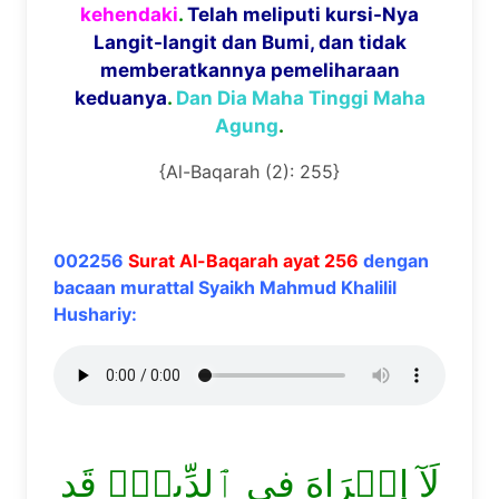
kehendaki
.
Telah meliputi kursi-Nya
Langit-langit dan Bumi, dan tidak
memberatkannya pemeliharaan
keduanya
.
Dan Dia Maha Tinggi Maha
Agung
.
{Al-Baqarah (2): 255}
002256
Surat Al-Baqarah ayat 256
dengan
bacaan murattal Syaikh Mahmud Khalilil
Hushariy:
لَآ إِكۡرَاهَ فِي ٱلدِّينِۖ قَد