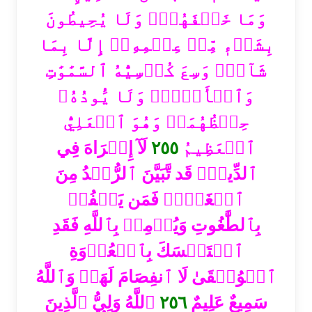
وَمَا خَلۡفَهُمۡۖ وَلَا يُحِيطُونَ
بِشَيۡءٖ مِّنۡ عِلۡمِهِۦٓ إِلَّا بِمَا
شَآءَۚ وَسِعَ كُرۡسِيُّهُ ٱلسَّمَٰوَٰتِ
وَٱلۡأَرۡضَۖ وَلَا يَ‍ُٔودُهُۥ
حِفۡظُهُمَاۚ وَهُوَ ٱلۡعَلِيُّ
لَآ إِكۡرَاهَ فِي
٢٥٥
ٱلۡعَظِيمُ
ٱلدِّينِۖ قَد تَّبَيَّنَ ٱلرُّشۡدُ مِنَ
ٱلۡغَيِّۚ فَمَن يَكۡفُرۡ
بِٱلطَّٰغُوتِ وَيُؤۡمِنۢ بِٱللَّهِ فَقَدِ
ٱسۡتَمۡسَكَ بِٱلۡعُرۡوَةِ
ٱلۡوُثۡقَىٰ لَا ٱنفِصَامَ لَهَاۗ وَٱللَّهُ
ٱللَّهُ وَلِيُّ ٱلَّذِينَ
٢٥٦
سَمِيعٌ عَلِيمٌ