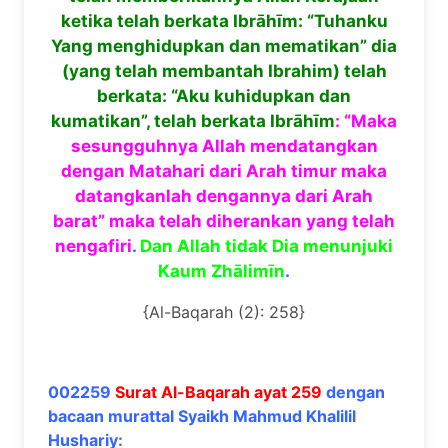
ketika telah berkata Ibrāhīm: “Tuhanku
Yang menghidupkan dan mematikan” dia
(yang telah membantah Ibrahim) telah
berkata: “Aku kuhidupkan dan
kumatikan”,
telah berkata Ibrāhīm
: “Maka
sesungguhnya Allah mendatangkan
dengan Matahari dari Arah timur maka
datangkanlah dengannya dari Arah
barat” maka telah diherankan yang telah
nengafiri
.
Dan Allah tidak Dia menunjuki
Kaum Zhālimīn
.
{Al-Baqarah (2): 258}
002259
Surat Al-Baqarah ayat 259
dengan
bacaan murattal Syaikh Mahmud Khalilil
Hushariy: