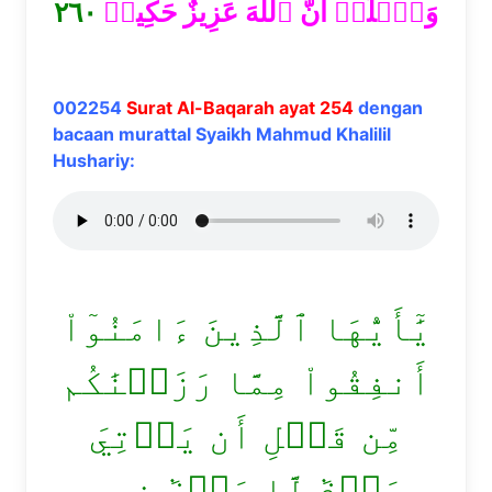
٢٦٠
وَٱعۡلَمۡ أَنَّ ٱللَّهَ عَزِيزٌ حَكِيمٞ
002254
Surat Al-Baqarah ayat 254
dengan
bacaan murattal Syaikh Mahmud Khalilil
Hushariy:
يَٰٓأَيُّهَا ٱلَّذِينَ ءَامَنُوٓاْ
أَنفِقُواْ مِمَّا رَزَقۡنَٰكُم
مِّن قَبۡلِ أَن يَأۡتِيَ
يَوۡمٞ لَّا بَيۡعٞ فِيهِ