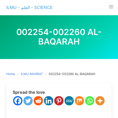
Skip
ILMU - العلم - SCIENCE
to
content
002254-002260 AL-
BAQARAH
Home
ILMU AKHIRAT
002254-002260 AL-BAQARAH
Spread the love