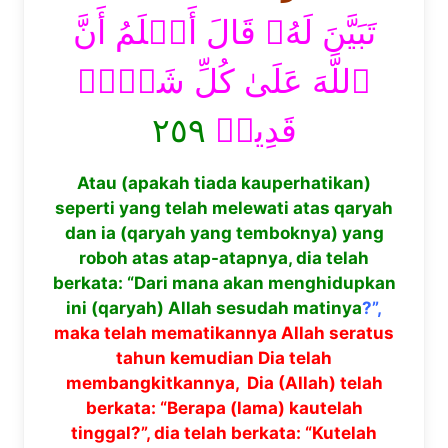
تَبَيَّنَ لَهُۥ قَالَ أَعۡلَمُ أَنَّ
ٱللَّهَ عَلَىٰ كُلِّ شَيۡءٖ
٢٥٩
قَدِيرٞ
Atau (apakah tiada kauperhatikan)
seperti yang telah melewati atas qaryah
dan ia (qaryah yang temboknya) yang
roboh atas atap-atapnya, dia telah
berkata: “Dari mana akan menghidupkan
ini (qaryah) Allah sesudah matinya
?”,
maka telah mematikannya Allah seratus
tahun kemudian Dia telah
membangkitkannya, Dia (Allah) telah
berkata: “Berapa (lama) kautelah
tinggal?”, dia telah berkata: “Kutelah