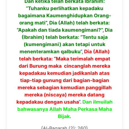
Dan ketika telah berkata Ibrahim:
“Tuhanku perlihatkan kepadaku
bagaimana Kaumenghidupkan Orang-
orang mati”, Dia (Allah) telah berkata:
“Apakah dan tiada kaumengimani?”, Dia
(Ibrahim) telah berkata: “Tentu saja
(kumengimani) akan tetapi untuk
menenteramkan qalbuku
“,
Dia (Allah)
telah berkata: “Maka terimalah empat
dari Burung maka cincanglah mereka
kepadakau kemudian jadikanlah atas
tiap-tiap gunung dari bagian-bagian
mereka sebagian kemudian panggillah
mereka (niscaya) mereka datang
kepadakau dengan usaha
“.
Dan ilmuilah
bahwasanya Allah Maha Perkasa Maha
Bijak
.
{Al-Baqarah (2): 260}