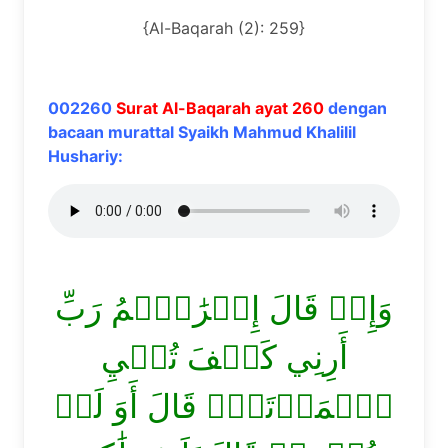
{Al-Baqarah (2): 259}
002260
Surat Al-Baqarah ayat 260
dengan
bacaan murattal Syaikh Mahmud Khalilil
Hushariy:
وَإِذۡ قَالَ إِبۡرَٰهِ‍ۧمُ رَبِّ
أَرِنِي كَيۡفَ تُحۡيِ
ٱلۡمَوۡتَىٰۖ قَالَ أَوَ لَمۡ