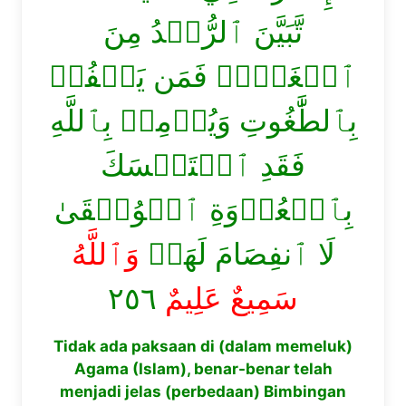
تَّبَيَّنَ ٱلرُّشۡدُ مِنَ
ٱلۡغَيِّۚ فَمَن يَكۡفُرۡ
بِٱلطَّٰغُوتِ وَيُؤۡمِنۢ بِٱللَّهِ
فَقَدِ ٱسۡتَمۡسَكَ
بِٱلۡعُرۡوَةِ ٱلۡوُثۡقَىٰ
لَا ٱنفِصَامَ لَهَاۗ
وَٱللَّهُ
٢٥٦
سَمِيعٌ عَلِيمٌ
Tidak ada paksaan di (dalam memeluk)
Agama (Islam), benar-benar telah
menjadi jelas (perbedaan) Bimbingan