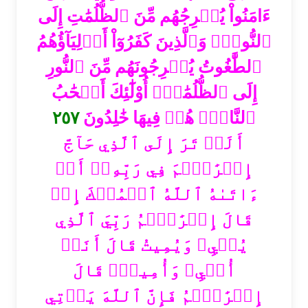
ءَامَنُواْ يُخۡرِجُهُم مِّنَ ٱلظُّلُمَٰتِ إِلَى
ٱلنُّورِۖ وَٱلَّذِينَ كَفَرُوٓاْ أَوۡلِيَآؤُهُمُ
ٱلطَّٰغُوتُ يُخۡرِجُونَهُم مِّنَ ٱلنُّورِ
إِلَى ٱلظُّلُمَٰتِۗ أُوْلَٰٓئِكَ أَصۡحَٰبُ
٢٥٧
ٱلنَّارِۖ هُمۡ فِيهَا خَٰلِدُونَ
أَلَمۡ تَرَ إِلَى ٱلَّذِي حَآجَّ
إِبۡرَٰهِ‍ۧمَ فِي رَبِّهِۦٓ أَنۡ
ءَاتَىٰهُ ٱللَّهُ ٱلۡمُلۡكَ إِذۡ
قَالَ إِبۡرَٰهِ‍ۧمُ رَبِّيَ ٱلَّذِي
يُحۡيِۦ وَيُمِيتُ قَالَ أَنَا۠
أُحۡيِۦ وَأُمِيتُۖ قَالَ
إِبۡرَٰهِ‍ۧمُ فَإِنَّ ٱللَّهَ يَأۡتِي