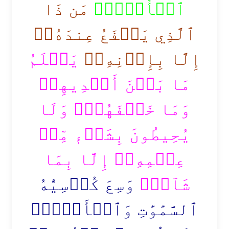
ٱلۡأَرۡضِۗ
مَن ذَا
ٱلَّذِي يَشۡفَعُ عِندَهُۥٓ
إِلَّا بِإِذۡنِهِۦۚ
يَعۡلَمُ
مَا بَيۡنَ أَيۡدِيهِمۡ
وَمَا خَلۡفَهُمۡۖ وَلَا
يُحِيطُونَ بِشَيۡءٖ مِّنۡ
عِلۡمِهِۦٓ إِلَّا بِمَا
شَآءَۚ
وَسِعَ كُرۡسِيُّهُ
ٱلسَّمَٰوَٰتِ وَٱلۡأَرۡضَۖ