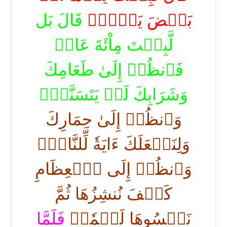
بَعۡضَ يَوۡمٖۖ
قَالَ بَل
لَّبِثۡتَ مِاْئَةَ عَامٖ
فَٱنظُرۡ إِلَىٰ طَعَامِكَ
وَشَرَابِكَ لَمۡ يَتَسَنَّهۡۖ
وَٱنظُرۡ إِلَىٰ حِمَارِكَ
وَلِنَجۡعَلَكَ ءَايَةٗ لِّلنَّاسِۖ
وَٱنظُرۡ إِلَى ٱلۡعِظَامِ
كَيۡفَ نُنشِزُهَا ثُمَّ
نَكۡسُوهَا لَحۡمٗاۚ
فَلَمَّا