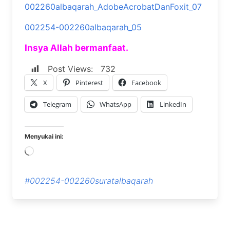
002260albaqarah_AdobeAcrobatDanFoxit_07
002254-002260albaqarah_05
Insya Allah bermanfaat.
Post Views:
732
X
Pinterest
Facebook
Telegram
WhatsApp
LinkedIn
Menyukai ini:
Memuat...
#002254-002260suratalbaqarah