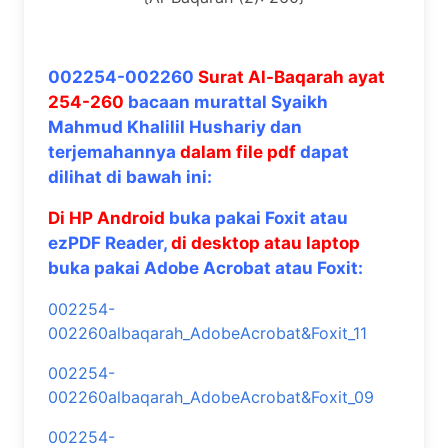
002254-002260
Surat Al-Baqarah ayat
254-260
bacaan murattal Syaikh
Mahmud Khalilil Hushariy dan
terjemahannya
dalam file pdf
dapat
dilihat di bawah ini:
Di HP Android
buka pakai Foxit atau
ezPDF Reader,
di desktop atau laptop
buka pakai Adobe Acrobat atau Foxit:
002254-
002260albaqarah_AdobeAcrobat&Foxit_11
002254-
002260albaqarah_AdobeAcrobat&Foxit_09
002254-