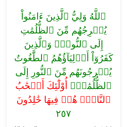
ٱللَّهُ وَلِيُّ ٱلَّذِينَ ءَامَنُواْ
يُخۡرِجُهُم مِّنَ ٱلظُّلُمَٰتِ
إِلَى ٱلنُّورِۖ وَٱلَّذِينَ
كَفَرُوٓاْ أَوۡلِيَآؤُهُمُ ٱلطَّٰغُوتُ
يُخۡرِجُونَهُم مِّنَ ٱلنُّورِ إِلَى
ٱلظُّلُمَٰتِۗ
أُوْلَٰٓئِكَ أَصۡحَٰبُ
ٱلنَّارِۖ هُمۡ فِيهَا خَٰلِدُونَ
٢٥٧