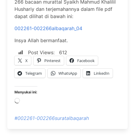
266 bacaan murattal Syaikh Mahmud Khalilil
Hushariy dan terjemahannya dalam file pdf
dapat dilihat di bawah ini:
002261-002266albaqarah_04
Insya Allah bermanfaat.
Post Views:
612
X
Pinterest
Facebook
Telegram
WhatsApp
LinkedIn
Menyukai ini:
Memuat...
#002261-002266suratalbaqarah