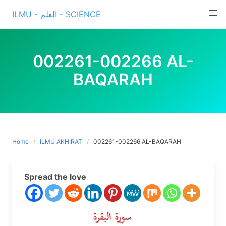
Skip
ILMU - العلم - SCIENCE
to
content
002261-002266 AL-
BAQARAH
Home
ILMU AKHIRAT
002261-002266 AL-BAQARAH
Spread the love