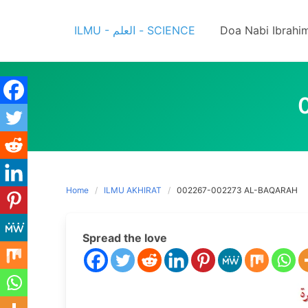
Skip
to
ILMU - العلم - SCIENCE
Doa Nabi Ibrahi
content
Home
ILMU AKHIRAT
002267-002273 AL-BAQARAH
Spread the love