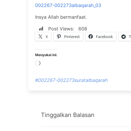
002267-002273albaqarah_03
Insya Allah bermanfaat.
Post Views:
608
X
Pinterest
Facebook
T
Menyukai ini:
Memuat...
#002267-002273suratalbaqarah
Tinggalkan Balasan