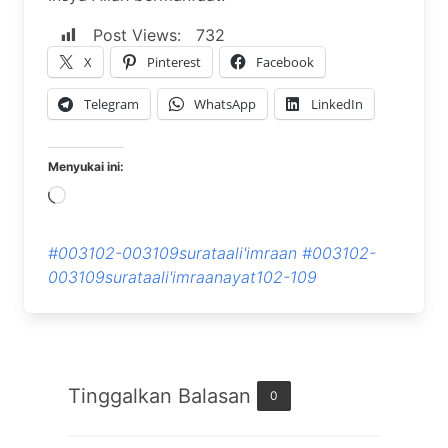
Post Views:
732
X
Pinterest
Facebook
Telegram
WhatsApp
LinkedIn
Menyukai ini:
Memuat...
#003102-003109surataali'imraan
#003102-
003109surataali'imraanayat102-109
Tinggalkan Balasan
0