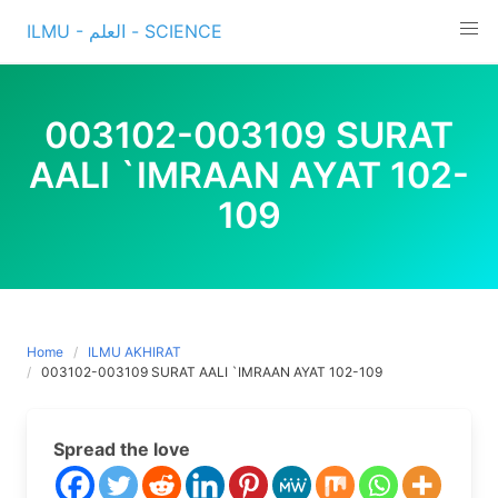
Skip
ILMU - العلم - SCIENCE
to
content
003102-003109 SURAT
AALI `IMRAAN AYAT 102-
109
Home
ILMU AKHIRAT
003102-003109 SURAT AALI `IMRAAN AYAT 102-109
Spread the love