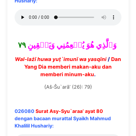
Hushariy:
٧٩
وَٱلَّذِي هُوَ يُطۡعِمُنِي وَيَسۡقِينِ
Wal-la
żī
huwa yu
ṭ
`im
u
n
ī
wa yasq
ī
ni
/
Dan
Yang Dia memberi makan-aku dan
memberi minum-aku
.
{Aŝ-Ŝu`arā’ (26): 79}
026080
Surat Asy-Syu`araa’ ayat 80
dengan bacaan murattal Syaikh Mahmud
Khalilil Hushariy: