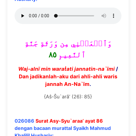
وَٱجۡعَلۡنِي مِن وَرَثَةِ جَنَّةِ
٨٥
ٱلنَّعِيمِ
Waj-aln
ī
min wara
ṫ
ati jannatin-na`
ī
mi
/
Dan jadikanlah-aku dari ahli-ahli waris
jannah An-Na`īm
.
{Aŝ-Ŝu`arā’ (26): 85}
026086
Surat Asy-Syu`araa’ ayat 86
dengan bacaan murattal Syaikh Mahmud
Khalilil Hushariy: