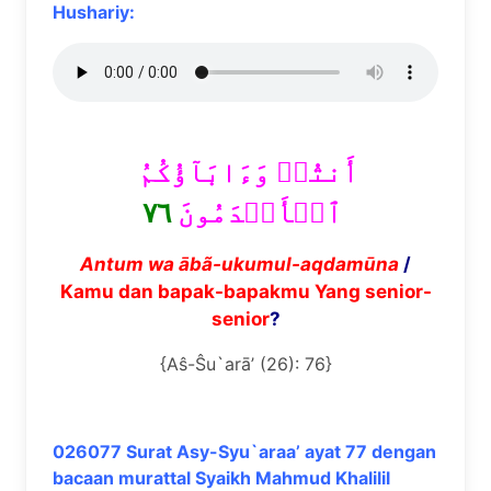
Hushariy:
أَنتُمۡ وَءَابَآؤُكُمُ
٧٦
ٱلۡأَقۡدَمُونَ
Antum wa
ā
b
ã
-ukumul-aqdam
ū
na
/
Kamu dan bapak-bapakmu Yang senior-
senior
?
{Aŝ-Ŝu`arā’ (26): 76}
026077 Surat Asy-Syu`araa’ ayat 77 dengan
bacaan murattal Syaikh Mahmud Khalilil