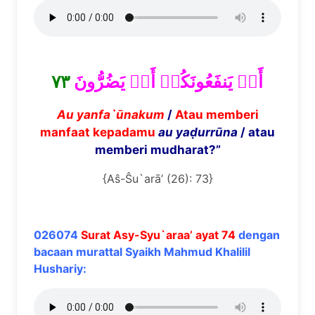
٧٣
أَوۡ يَنفَعُونَكُمۡ أَوۡ يَضُرُّونَ
Au yanfa`
ū
nakum
/
Atau memberi
manfaat kepadamu
au ya
ḍ
urr
ū
na
/ atau
memberi mudharat?”
{Aŝ-Ŝu`arā’ (26): 73}
026074
Surat Asy-Syu`araa’ ayat 74
dengan
bacaan murattal Syaikh Mahmud Khalilil
Hushariy: