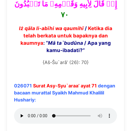
إِذۡ قَالَ لِأَبِيهِ وَقَوۡمِهِۦ مَا تَعۡبُدُونَ
٧٠
I
ż
q
ā
la li-ab
ī
hi wa qaumih
ī
/
Ketika dia
telah berkata untuk bapaknya dan
kaumnya
: “
M
ā
ta`bud
ū
na
/ Apa yang
kamu-ibadati?”
{Aŝ-Ŝu`arā’ (26): 70}
026071
Surat Asy-Syu`araa’ ayat 71
dengan
bacaan murattal Syaikh Mahmud Khalilil
Hushariy: