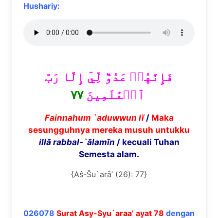
Hushariy:
فَإِنَّهُمۡ عَدُوّٞ لِّيٓ إِلَّا رَبَّ
٧٧
ٱلۡعَٰلَمِينَ
Fainnahum `aduwwun l
ĩ
/
Maka
sesungguhnya mereka musuh untukku
ill
ā
rabbal-`
ā
lam
ī
n
/ kecuali Tuhan
Semesta alam.
{Aŝ-Ŝu`arā’ (26): 77}
026078
Surat Asy-Syu`araa’ ayat 78
dengan