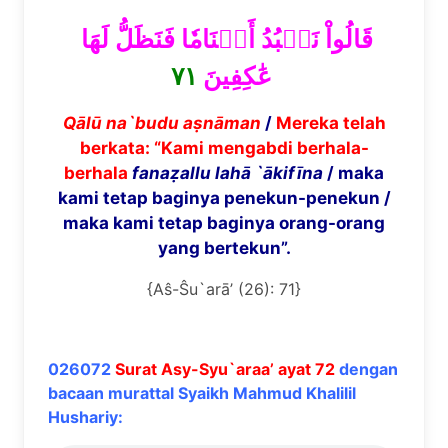
قَالُواْ نَعۡبُدُ أَصۡنَامٗا فَنَظَلُّ لَهَا
٧١
عَٰكِفِينَ
Q
ā
l
ū
na`budu a
ṣ
n
ā
man
/
Mereka telah
berkata: “Kami mengabdi berhala-
berhala
fana
ẓ
allu lah
ā
`
ā
kif
ī
na
/ maka
kami tetap baginya penekun-penekun /
maka kami tetap baginya orang-orang
yang bertekun”.
{Aŝ-Ŝu`arā’ (26): 71}
026072
Surat Asy-Syu`araa’ ayat 72
dengan
bacaan murattal Syaikh Mahmud Khalilil
Hushariy: