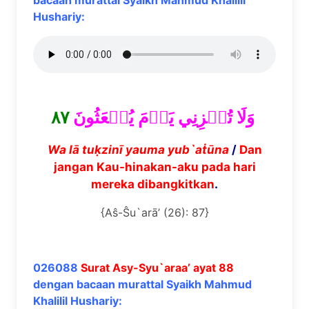
bacaan murattal Syaikh Mahmud Khalilil
Hushariy:
٨٧
وَلَا تُخۡزِنِي يَوۡمَ يُبۡعَثُونَ
Wa l
ā
tu
ḳ
zin
ī
yauma yub`a
ṫū
na
/
Dan
jangan Kau-hinakan-aku pada hari
mereka dibangkitkan
.
{Aŝ-Ŝu`arā’ (26): 87}
026088
Surat Asy-Syu`araa’ ayat 88
dengan bacaan murattal Syaikh Mahmud
Khalilil Hushariy: