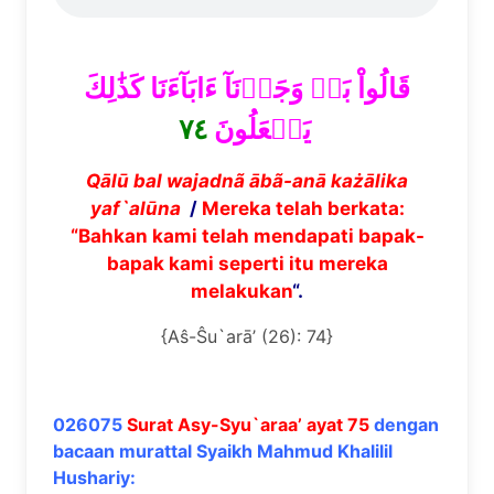
قَالُواْ بَلۡ وَجَدۡنَآ ءَابَآءَنَا كَذَٰلِكَ
٧٤
يَفۡعَلُونَ
Q
ā
l
ū
bal wajadn
ã
ā
b
ã
-an
ā
ka
żā
lika
yaf`al
ū
na
/
Mereka telah berkata:
“Bahkan kami telah mendapati bapak-
bapak kami seperti itu mereka
melakukan
“.
{Aŝ-Ŝu`arā’ (26): 74}
026075
Surat Asy-Syu`araa’ ayat 75
dengan
bacaan murattal Syaikh Mahmud Khalilil
Hushariy: