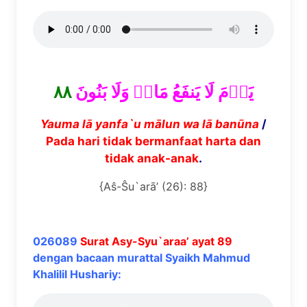
٨٨
يَوۡمَ لَا يَنفَعُ مَالٞ وَلَا بَنُونَ
Yauma l
ā
yanfa`u m
ā
lun wa l
ā
ban
ū
na
/
Pada hari tidak bermanfaat harta dan
tidak anak-anak
.
{Aŝ-Ŝu`arā’ (26): 88}
026089
Surat Asy-Syu`araa’ ayat 89
dengan bacaan murattal Syaikh Mahmud
Khalilil Hushariy: