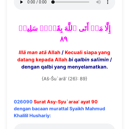
إِلَّا مَنۡ أَتَى ٱللَّهَ بِقَلۡبٖ سَلِيمٖ
٨٩
Ill
ā
man at
ā
Allah
/
Kecuali siapa yang
datang kepada Allah
bi qalbin sal
ī
min
/
dengan qalbi yang menyelamatkan.
{Aŝ-Ŝu`arā’ (26): 89}
026090
Surat Asy-Syu`araa’ ayat 90
dengan bacaan murattal Syaikh Mahmud
Khalilil Hushariy: