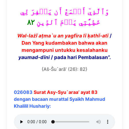
وَٱلَّذِيٓ أَطۡمَعُ أَن يَغۡفِرَ لِي
٨٢
خَطِيٓ‍َٔتِي يَوۡمَ ٱلدِّينِ
Wal-la
żĩ
a
ṭ
ma`u an yagfira l
ī
ḳ
ath
ĩ
-at
ī
/
Dan Yang kudambakan bahwa akan
mengampuni untukku kesalahanku
yaumad-d
ī
ni
/ pada hari Pembalasan”.
{Aŝ-Ŝu`arā’ (26): 82}
026083
Surat Asy-Syu`araa’ ayat 83
dengan bacaan murattal Syaikh Mahmud
Khalilil Hushariy: