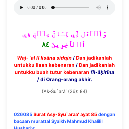
وَٱجۡعَل لِّي لِسَانَ صِدۡقٖ فِي
٨٤
ٱلۡأٓخِرِينَ
Waj-`al l
ī
lis
ā
na sidqin
/
Dan jadikanlah
untukku lisan kebenaran
/
Dan jadikanlah
untukku buah tutur kebenaran
fil-
āḳ
ir
ī
na
/ di Orang-orang akhir.
{Aŝ-Ŝu`arā’ (26): 84}
026085
Surat Asy-Syu`araa’ ayat 85
dengan
bacaan murattal Syaikh Mahmud Khalilil
Hushariy: