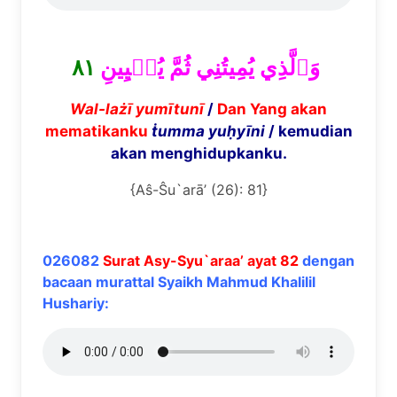
٨١
وَٱلَّذِي يُمِيتُنِي ثُمَّ يُحۡيِينِ
Wal-la
żī
yum
ī
tun
ī
/
Dan Yang akan
mematikanku
ṫ
umma yu
ḥ
y
ī
ni
/ kemudian
akan menghidupkanku.
{Aŝ-Ŝu`arā’ (26): 81}
026082
Surat Asy-Syu`araa’ ayat 82
dengan
bacaan murattal Syaikh Mahmud Khalilil
Hushariy: