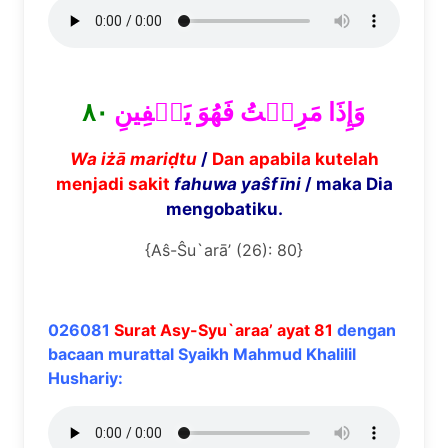
٨٠
وَإِذَا مَرِضۡتُ فَهُوَ يَشۡفِينِ
Wa i
żā
mari
ḍ
tu
/
Dan apabila kutelah
menjadi sakit
fahuwa ya
ŝ
f
ī
ni
/ maka Dia
mengobatiku.
{Aŝ-Ŝu`arā’ (26): 80}
026081
Surat Asy-Syu`araa’ ayat 81
dengan
bacaan murattal Syaikh Mahmud Khalilil
Hushariy: