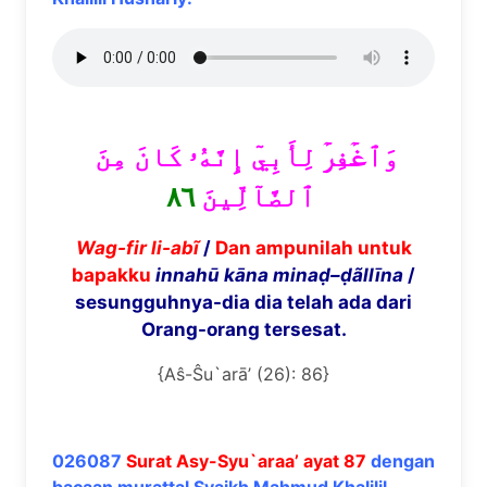
وَٱغۡفِرۡ لِأَبِيٓ إِنَّهُۥ كَانَ مِنَ
٨٦
ٱلضَّآلِّينَ
Wag-fir li-ab
ĩ
/
Dan ampunilah untuk
bapakku
innah
ū
k
ā
na mina
ḍ
–
ḍã
ll
ī
na
/
sesungguhnya-dia dia telah ada dari
Orang-orang tersesat.
{Aŝ-Ŝu`arā’ (26): 86}
026087
Surat Asy-Syu`araa’ ayat 87
dengan