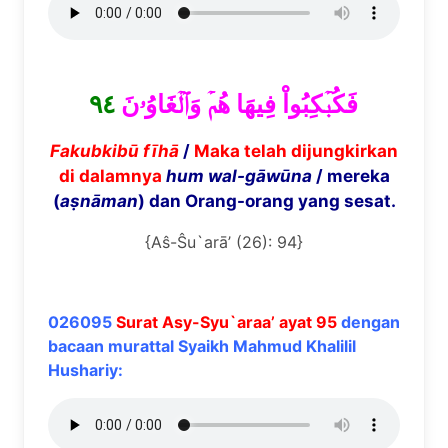
٩٤
فَكُبۡكِبُواْ فِيهَا هُمۡ وَٱلۡغَاوُۥنَ
Fakubkib
ū
f
ī
h
ā
/
Maka telah dijungkirkan
di dalamnya
hum wal-g
ā
w
ū
na
/ mereka
(
aṣn
ā
man
) dan Orang-orang yang sesat.
{Aŝ-Ŝu`arā’ (26): 94}
026095
Surat Asy-Syu`araa’ ayat 95
dengan
bacaan murattal Syaikh Mahmud Khalilil
Hushariy: