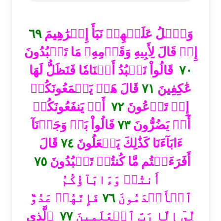
٦٩
وَٱتۡلُ عَلَيۡهِمۡ نَبَأَ إِبۡرَٰهِيمَ
إِذۡ قَالَ لِأَبِيهِ وَقَوۡمِهِۦ مَا تَعۡبُدُونَ
قَالُواْ نَعۡبُدُ أَصۡنَامٗا فَنَظَلُّ لَهَا
٧٠
قَالَ هَلۡ يَسۡمَعُونَكُمۡ
٧١
عَٰكِفِينَ
أَوۡ يَنفَعُونَكُمۡ
٧٢
إِذۡ تَدۡعُونَ
قَالُواْ بَلۡ وَجَدۡنَآ
٧٣
أَوۡ يَضُرُّونَ
قَالَ
٧٤
ءَابَآءَنَا كَذَٰلِكَ يَفۡعَلُونَ
٧٥
أَفَرَءَيۡتُم مَّا كُنتُمۡ تَعۡبُدُونَ
أَنتُمۡ وَءَابَآؤُكُمُ
فَإِنَّهُمۡ عَدُوّٞ
٧٦
ٱلۡأَقۡدَمُونَ
ٱلَّذِي
٧٧
لِّيٓ إِلَّا رَبَّ ٱلۡعَٰلَمِينَ