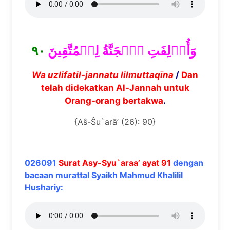
٩٠
وَأُزۡلِفَتِ ٱلۡجَنَّةُ لِلۡمُتَّقِينَ
Wa uzlifatil-jannatu lilmuttaq
ī
na
/
Dan
telah didekatkan Al-Jannah untuk
Orang-orang bertakwa
.
{Aŝ-Ŝu`arā’ (26): 90}
026091
Surat Asy-Syu`araa’ ayat 91
dengan
bacaan murattal Syaikh Mahmud Khalilil
Hushariy: