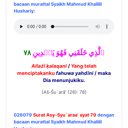
bacaan murattal Syaikh Mahmud Khalilil
Hushariy:
٧٨
ٱلَّذِي خَلَقَنِي فَهُوَ يَهۡدِينِ
Alla
żī
ḳ
alaqan
ī
/
Yang telah
menciptakanku
fahuwa yahd
ī
ni
/ maka
Dia menunjukiku.
{Aŝ-Ŝu`arā’ (26): 78}
026079
Surat Asy-Syu`araa’ ayat 79
dengan
bacaan murattal Syaikh Mahmud Khalilil