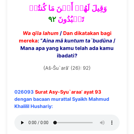
وَقِيلَ لَهُمۡ أَيۡنَ مَا كُنتُمۡ
٩٢
تَعۡبُدُونَ
Wa q
ī
la lahum
/
Dan dikatakan bagi
mereka
: “
Aina m
ā
kuntum ta`bud
ū
na
/
Mana apa yang kamu telah ada kamu
ibadati?
{Aŝ-Ŝu`arā’ (26): 92}
026093
Surat Asy-Syu`araa’ ayat 93
dengan bacaan murattal Syaikh Mahmud
Khalilil Hushariy: