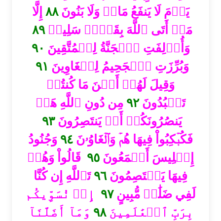
إِلَّا
٨٨
يَوۡمَ لَا يَنفَعُ مَالٞ وَلَا بَنُونَ
٨٩
مَنۡ أَتَى ٱللَّهَ بِقَلۡبٖ سَلِيمٖ
٩٠
وَأُزۡلِفَتِ ٱلۡجَنَّةُ لِلۡمُتَّقِينَ
٩١
وَبُرِّزَتِ ٱلۡجَحِيمُ لِلۡغَاوِينَ
وَقِيلَ لَهُمۡ أَيۡنَ مَا كُنتُمۡ
مِن دُونِ ٱللَّهِ هَلۡ
٩٢
تَعۡبُدُونَ
٩٣
يَنصُرُونَكُمۡ أَوۡ يَنتَصِرُونَ
وَجُنُودُ
٩٤
فَكُبۡكِبُواْ فِيهَا هُمۡ وَٱلۡغَاوُۥنَ
قَالُواْ وَهُمۡ
٩٥
إِبۡلِيسَ أَجۡمَعُونَ
تَٱللَّهِ إِن كُنَّا
٩٦
فِيهَا يَخۡتَصِمُونَ
إِذۡ نُسَوِّيكُم
٩٧
لَفِي ضَلَٰلٖ مُّبِينٍ
وَمَآ أَضَلَّنَآ
٩٨
بِرَبِّ ٱلۡعَٰلَمِينَ