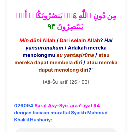
مِن دُونِ ٱللَّهِ هَلۡ يَنصُرُونَكُمۡ أَوۡ
٩٣
يَنتَصِرُونَ
Min d
ū
ni
Allah
/
Dari selain Allah
?
Hal
yan
ṣ
ur
ū
nakum
/ Adakah mereka
menolongmu
au yanta
ṣ
ir
ū
na
/
atau
mereka dapat membela diri
/
atau mereka
dapat menolong diri
?”
{Aŝ-Ŝu`arā’ (26): 93}
026094
Surat Asy-Syu`araa’ ayat 94
dengan bacaan murattal Syaikh Mahmud
Khalilil Hushariy: