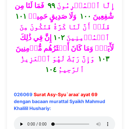
فَمَا لَنَا مِن
٩٩
إِلَّا ٱلۡمُجۡرِمُونَ
١٠١
وَلَا صَدِيقٍ حَمِيمٖ
١٠٠
شَٰفِعِينَ
فَلَوۡ أَنَّ لَنَا كَرَّةٗ فَنَكُونَ مِنَ
إِنَّ فِي ذَٰلِكَ
١٠٢
ٱلۡمُؤۡمِنِينَ
لَأٓيَةٗۖ وَمَا كَانَ أَكۡثَرُهُم مُّؤۡمِنِينَ
وَإِنَّ رَبَّكَ لَهُوَ ٱلۡعَزِيزُ
١٠٣
١٠٤
ٱلرَّحِيمُ
026069
Surat Asy-Syu`araa’ ayat 69
dengan bacaan murattal Syaikh Mahmud
Khalilil Hushariy: