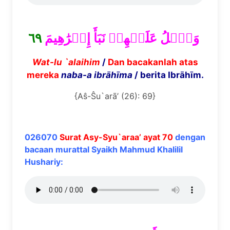
٦٩
وَٱتۡلُ عَلَيۡهِمۡ نَبَأَ إِبۡرَٰهِيمَ
Wat-lu `alaihim
/
Dan bacakanlah atas
mereka
naba-a ibr
ā
h
ī
ma
/ berita Ibrāhīm.
{Aŝ-Ŝu`arā’ (26): 69}
026070
Surat Asy-Syu`araa’ ayat 70
dengan
bacaan murattal Syaikh Mahmud Khalilil
Hushariy: