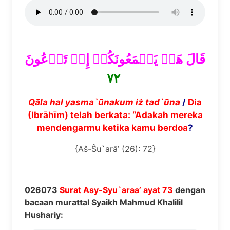
قَالَ هَلۡ يَسۡمَعُونَكُمۡ إِذۡ تَدۡعُونَ
٧٢
Q
ā
la hal yasma`
ū
nakum i
ż
tad`
ū
na
/
Dia
(Ibrāhīm) telah berkata: “Adakah mereka
mendengarmu ketika kamu berdoa
?
{Aŝ-Ŝu`arā’ (26): 72}
026073
Surat Asy-Syu`araa’ ayat 73
dengan
bacaan murattal Syaikh Mahmud Khalilil
Hushariy: