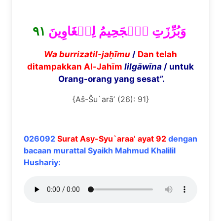
٩١
وَبُرِّزَتِ ٱلۡجَحِيمُ لِلۡغَاوِينَ
Wa burrizatil-ja
ḥī
mu
/
Dan telah
ditampakkan Al-Jahīm
lilg
ā
w
ī
na
/ untuk
Orang-orang yang sesat”.
{Aŝ-Ŝu`arā’ (26): 91}
026092
Surat Asy-Syu`araa’ ayat 92
dengan
bacaan murattal Syaikh Mahmud Khalilil
Hushariy: