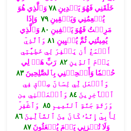
وَٱلَّذِي هُوَ
٧٨
خَلَقَنِي فَهُوَ يَهۡدِينِ
وَإِذَا
٧٩
يُطۡعِمُنِي وَيَسۡقِينِ
وَٱلَّذِي
٨٠
مَرِضۡتُ فَهُوَ يَشۡفِينِ
وَٱلَّذِيٓ
٨١
يُمِيتُنِي ثُمَّ يُحۡيِينِ
أَطۡمَعُ أَن يَغۡفِرَ لِي خَطِيٓ‍َٔتِي
رَبِّ هَبۡ لِي
٨٢
يَوۡمَ ٱلدِّينِ
٨٣
حُكۡمٗا وَأَلۡحِقۡنِي بِٱلصَّٰلِحِينَ
وَٱجۡعَل لِّي لِسَانَ صِدۡقٖ فِي
وَٱجۡعَلۡنِي مِن
٨٤
ٱلۡأٓخِرِينَ
وَٱغۡفِرۡ
٨٥
وَرَثَةِ جَنَّةِ ٱلنَّعِيمِ
٨٦
لِأَبِيٓ إِنَّهُۥ كَانَ مِنَ ٱلضَّآلِّينَ
٨٧
وَلَا تُخۡزِنِي يَوۡمَ يُبۡعَثُونَ