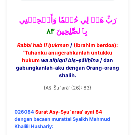
رَبِّ هَبۡ لِي حُكۡمٗا وَأَلۡحِقۡنِي
٨٣
بِٱلصَّٰلِحِينَ
Rabbi hab l
ī
ḥ
ukman
/
(Ibrahim berdoa):
“Tuhanku anugerahkanlah untukku
hukum
wa al
ḥ
iqn
ī
bi
ṣ
–
ṣā
li
ḥī
na
/ dan
gabungkanlah-aku dengan Orang-orang
shalih.
{Aŝ-Ŝu`arā’ (26): 83}
026084
Surat Asy-Syu`araa’ ayat 84
dengan bacaan murattal Syaikh Mahmud
Khalilil Hushariy: