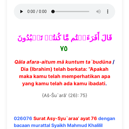
قَالَ أَفَرَءَيۡتُم مَّا كُنتُمۡ تَعۡبُدُونَ
٧٥
Q
ā
la afara-aitum m
ā
kuntum ta`bud
ū
na
/
Dia (Ibrahim) telah berkata: “Apakah
maka kamu telah memperhatikan apa
yang kamu telah ada kamu ibadati
.
{Aŝ-Ŝu`arā’ (26): 75}
026076
Surat Asy-Syu`araa’ ayat 76
dengan
bacaan murattal Syaikh Mahmud Khalilil