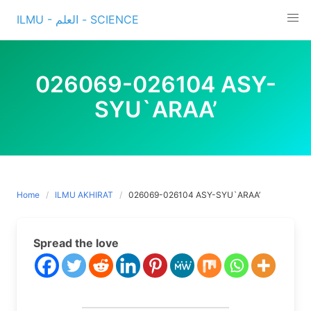
Skip
ILMU - العلم - SCIENCE
to
content
026069-026104 ASY-
SYU`ARAA’
Home
ILMU AKHIRAT
026069-026104 ASY-SYU`ARAA’
Spread the love