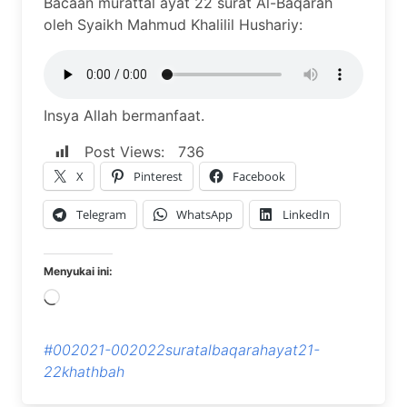
Bacaan murattal ayat 22 surat Al-Baqarah
oleh Syaikh Mahmud Khalilil Hushariy:
Insya Allah bermanfaat.
Post Views:
736
X
Pinterest
Facebook
Telegram
WhatsApp
LinkedIn
Menyukai ini:
Memuat...
#002021-002022suratalbaqarahayat21-
22khathbah