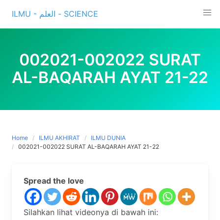
Skip
ILMU - العلم - SCIENCE
to
content
002021-002022 SURAT
AL-BAQARAH AYAT 21-22
Home
ILMU AKHIRAT
ILMU DUNIA
002021-002022 SURAT AL-BAQARAH AYAT 21-22
Spread the love
Silahkan lihat videonya di bawah ini: