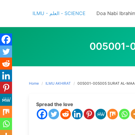
Skip
to
ILMU - العلم - SCIENCE
Doa Nabi Ibrahi
content
005001-0
Home
ILMU AKHIRAT
005001-005005 SURAT AL-MAA-
Spread the love