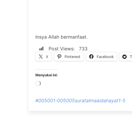
Insya Allah bermanfaat.
Post Views:
733
X
Pinterest
Facebook
T
Menyukai ini:
Memuat...
#005001-005005suratalmaaidahayat1-5