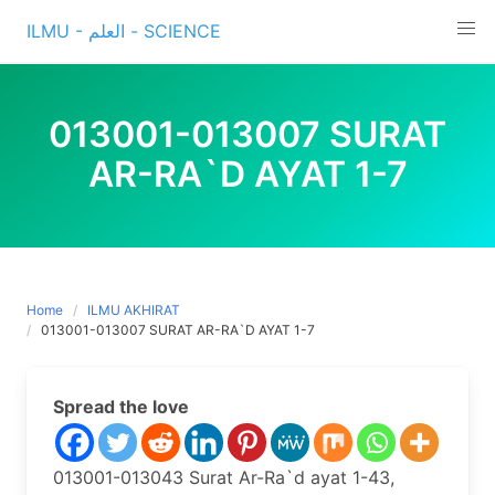
Skip
ILMU - العلم - SCIENCE
to
content
013001-013007 SURAT
AR-RA`D AYAT 1-7
Home
ILMU AKHIRAT
013001-013007 SURAT AR-RA`D AYAT 1-7
Spread the love
013001-013043 Surat Ar-Ra`d ayat 1-43,