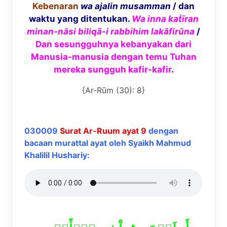
Kebenaran
wa ajalin musamman
/ dan
waktu yang ditentukan.
Wa inna ka
ṫī
ran
minan-n
ā
si biliq
ã
-i rabbihim lak
ā
fir
ū
na
/
Dan sesungguhnya kebanyakan dari
Manusia-manusia dengan temu Tuhan
mereka sungguh kafir-kafir
.
{Ar-Rūm (30): 8}
030009
Surat Ar-Ruum ayat 9
dengan
bacaan murattal ayat oleh Syaikh Mahmud
Khalilil Hushariy: