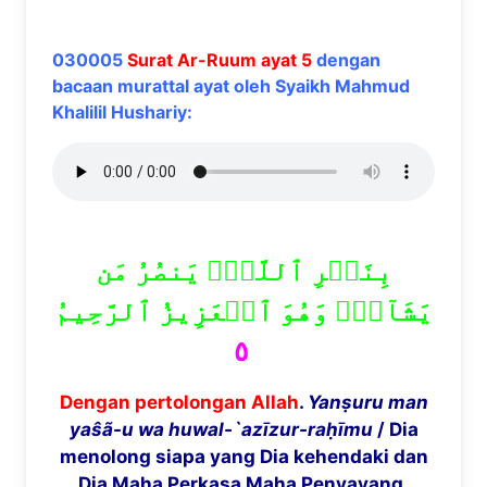
030005
Surat Ar-Ruum ayat 5
dengan
bacaan murattal ayat oleh Syaikh Mahmud
Khalilil Hushariy:
بِنَصۡرِ ٱللَّهِۚ يَنصُرُ مَن
يَشَآءُۖ وَهُوَ ٱلۡعَزِيزُ ٱلرَّحِيمُ
٥
Dengan pertolongan Allah
.
Yan
ṣ
uru man
ya
ŝã
-u wa huwal-`az
ī
zur-ra
ḥī
mu
/ Dia
menolong siapa yang Dia kehendaki dan
Dia Maha Perkasa Maha Penyayang.