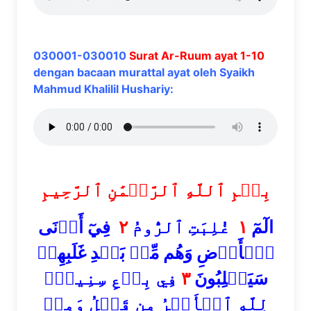
030001-030010
Surat Ar-Ruum ayat 1-10
dengan bacaan murattal ayat oleh Syaikh
Mahmud Khalilil Hushariy:
بِسۡمِ ٱللَّهِ ٱلرَّحۡمَٰنِ ٱلرَّحِيمِ
فِيٓ أَدۡنَى
٢
غُلِبَتِ ٱلرُّومُ
١
الٓمٓ
ٱلۡأَرۡضِ وَهُم مِّنۢ بَعۡدِ غَلَبِهِمۡ
فِي بِضۡعِ سِنِينَۗ
٣
سَيَغۡلِبُونَ
لِلَّهِ ٱلۡأَمۡرُ مِن قَبۡلُ وَمِنۢ