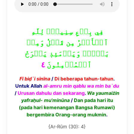
فِي بِضۡعِ سِنِينَۗ لِلَّهِ
ٱلۡأَمۡرُ مِن قَبۡلُ وَمِنۢ
بَعۡدُۚ وَيَوۡمَئِذٖ يَفۡرَحُ
٤
ٱلۡمُؤۡمِنُونَ
F
ī
bi
ḍ
`i sin
ī
na
/
Di beberapa tahun-tahun
.
Untuk Allah
al-amru min qablu wa min ba`du
/
Urusan dahulu dan sekarang
.
Wa yaumai
ż
in
yafra
ḥ
ul- mu
‘
min
ū
na
/
Dan pada hari itu
(pada hari kemenangan Bangsa Rumawi)
bergembira Orang-orang mukmin
.
{Ar-Rūm (30): 4}