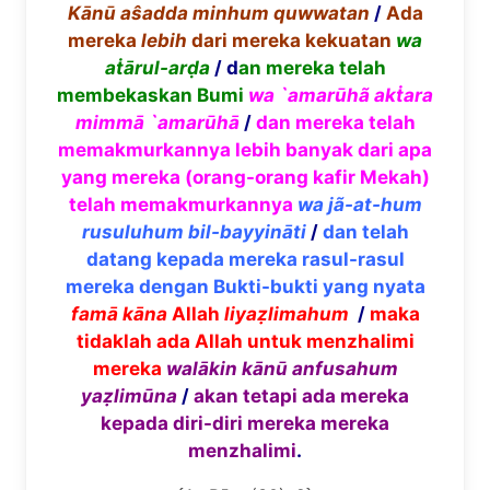
K
ā
n
ū
a
ŝ
adda minhum quwwatan
/
Ada
mereka
lebih
dari mereka kekuatan
wa
a
ṫā
rul-ar
ḍ
a
/ d
an mereka telah
membekaskan Bumi
wa `amar
ū
h
ã
ak
ṫ
ara
mimm
ā
`amar
ū
h
ā
/
dan mereka telah
memakmurkannya lebih banyak dari apa
yang mereka (orang-orang kafir Mekah)
telah memakmurkannya
wa j
ã
-at-hum
rusuluhum bil-bayyin
ā
ti
/
dan telah
datang kepada mereka rasul-rasul
mereka dengan Bukti-bukti yang nyata
fam
ā
k
ā
na
Allah
liya
ẓ
limahum
/
maka
tidaklah ada Allah untuk menzhalimi
mereka
wal
ā
kin k
ā
n
ū
anfusahum
ya
ẓ
lim
ū
na
/
akan tetapi ada mereka
kepada diri-diri mereka mereka
menzhalimi
.