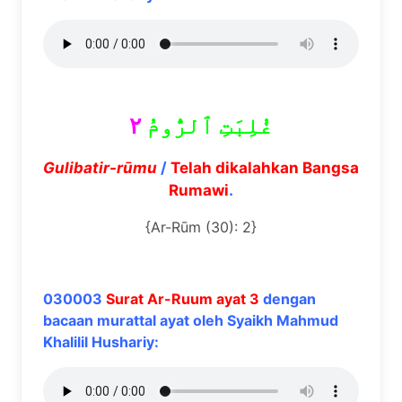
٢
غُلِبَتِ ٱلرُّومُ
Gulibatir-r
ū
mu
/
Telah dikalahkan Bangsa
Rumawi
.
{Ar-Rūm (30): 2}
030003
Surat Ar-Ruum ayat 3
dengan
bacaan murattal ayat oleh Syaikh Mahmud
Khalilil Hushariy: