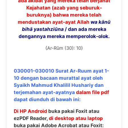
ada akibat yang mereka telah berjahat
Kejahatan (azab yang seburuk-
buruknya) bahwa mereka telah
mendustakan ayat-ayat Allah
wa k
ā
n
ū
bih
ā
yastahzi
ū
na
/ dan ada mereka
dengannya mereka memperolok-olok.
{Ar-Rūm (30): 10}
030001-030010 Surat Ar-Ruum ayat 1-
10 dengan bacaan murattal ayat oleh
Syaikh Mahmud Khalilil Hushariy dan
terjemahan ayat-ayatnya
dalam file pdf
dapat diunduh di bawah ini:
Di HP Android
buka pakai Foxit atau
ezPDF Reader,
di desktop atau laptop
buka pakai Adobe Acrobat atau Foxit: