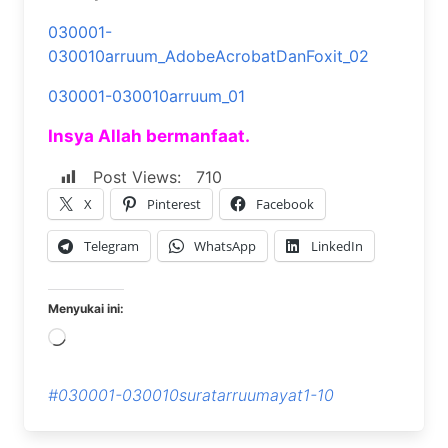
030001-
030010arruum_AdobeAcrobatDanFoxit_02
030001-030010arruum_01
Insya Allah bermanfaat.
Post Views:
710
X
Pinterest
Facebook
Telegram
WhatsApp
LinkedIn
Menyukai ini:
Memuat...
#030001-030010suratarruumayat1-10