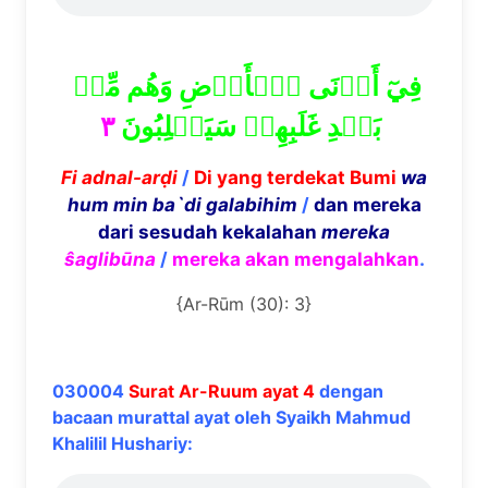
فِيٓ أَدۡنَى ٱلۡأَرۡضِ وَهُم مِّنۢ
٣
بَعۡدِ غَلَبِهِمۡ سَيَغۡلِبُونَ
Fi adnal-ar
ḍ
i
/
Di yang terdekat Bumi
wa
hum min ba`di galabihim
/
dan mereka
dari sesudah kekalahan
mereka
ŝ
aglib
ū
na
/
mereka akan mengalahkan
.
{Ar-Rūm (30): 3}
030004
Surat Ar-Ruum ayat 4
dengan
bacaan murattal ayat oleh Syaikh Mahmud
Khalilil Hushariy: