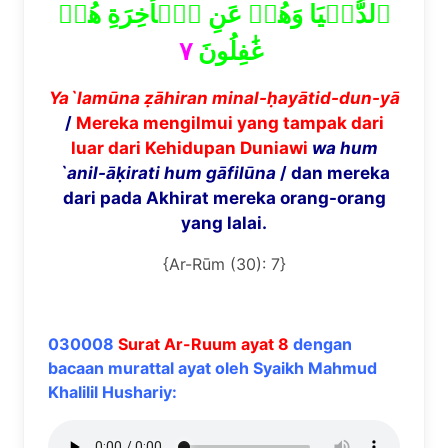
ٱلدُّنۡيَا وَهُمۡ عَنِ ٱلۡأٓخِرَةِ هُمۡ
٧
غَٰفِلُونَ
Ya`lam
ū
na
ẓā
hiran minal-
ḥ
ay
ā
tid-dun-y
ā
/
Mereka mengilmui yang tampak dari
luar dari Kehidupan Duniawi
wa hum
`anil-
āḳ
irati hum g
ā
fil
ū
na
/ dan mereka
dari pada Akhirat mereka orang-orang
yang lalai.
{Ar-Rūm (30): 7}
030008
Surat Ar-Ruum ayat 8
dengan
bacaan murattal ayat oleh Syaikh Mahmud
Khalilil Hushariy: