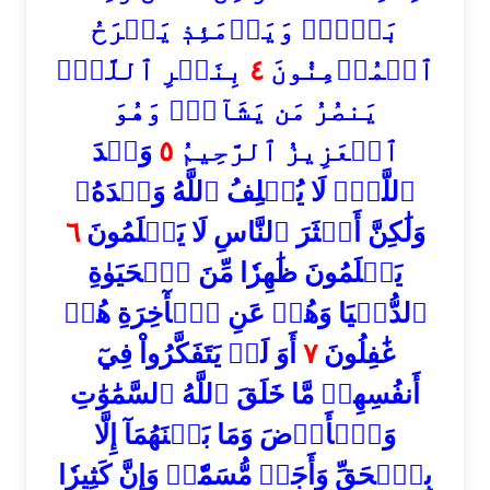
بَعۡدُۚ وَيَوۡمَئِذٖ يَفۡرَحُ
بِنَصۡرِ ٱللَّهِۚ
٤
ٱلۡمُؤۡمِنُونَ
يَنصُرُ مَن يَشَآءُۖ وَهُوَ
وَعۡدَ
٥
ٱلۡعَزِيزُ ٱلرَّحِيمُ
ٱللَّهِۖ لَا يُخۡلِفُ ٱللَّهُ وَعۡدَهُۥ
٦
وَلَٰكِنَّ أَكۡثَرَ ٱلنَّاسِ لَا يَعۡلَمُونَ
يَعۡلَمُونَ ظَٰهِرٗا مِّنَ ٱلۡحَيَوٰةِ
ٱلدُّنۡيَا وَهُمۡ عَنِ ٱلۡأٓخِرَةِ هُمۡ
أَوَ لَمۡ يَتَفَكَّرُواْ فِيٓ
٧
غَٰفِلُونَ
أَنفُسِهِمۗ مَّا خَلَقَ ٱللَّهُ ٱلسَّمَٰوَٰتِ
وَٱلۡأَرۡضَ وَمَا بَيۡنَهُمَآ إِلَّا
بِٱلۡحَقِّ وَأَجَلٖ مُّسَمّٗىۗ وَإِنَّ كَثِيرٗا