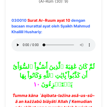
{Ar-Rūm (30): 9}
030010
Surat Ar-Ruum ayat 10
dengan
bacaan murattal ayat oleh Syaikh Mahmud
Khalilil Hushariy:
ثُمَّ كَانَ عَٰقِبَةَ ٱلَّذِينَ أَسَٰٓـُٔواْ ٱلسُّوٓأَىٰٓ
أَن كَذَّبُواْ بِ‍َٔايَٰتِ ٱللَّهِ وَكَانُواْ بِهَا
١٠
يَسۡتَهۡزِءُونَ
Ṫ
u
mma k
ā
na `
ā
qibata-la
żī
na as
ã
-us-s
ũ
–
ã
an ka
żż
ab
ū
bi
ā
y
ā
ti
Allah
/
Kemudian