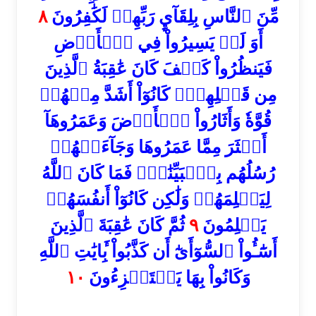
٨
مِّنَ ٱلنَّاسِ بِلِقَآيِٕ رَبِّهِمۡ لَكَٰفِرُونَ
أَوَ لَمۡ يَسِيرُواْ فِي ٱلۡأَرۡضِ
فَيَنظُرُواْ كَيۡفَ كَانَ عَٰقِبَةُ ٱلَّذِينَ
مِن قَبۡلِهِمۡۚ كَانُوٓاْ أَشَدَّ مِنۡهُمۡ
قُوَّةٗ وَأَثَارُواْ ٱلۡأَرۡضَ وَعَمَرُوهَآ
أَكۡثَرَ مِمَّا عَمَرُوهَا وَجَآءَتۡهُمۡ
رُسُلُهُم بِٱلۡبَيِّنَٰتِۖ فَمَا كَانَ ٱللَّهُ
لِيَظۡلِمَهُمۡ وَلَٰكِن كَانُوٓاْ أَنفُسَهُمۡ
ثُمَّ كَانَ عَٰقِبَةَ ٱلَّذِينَ
٩
يَظۡلِمُونَ
أَسَٰٓـُٔواْ ٱلسُّوٓأَىٰٓ أَن كَذَّبُواْ بِ‍َٔايَٰتِ ٱللَّهِ
١٠
وَكَانُواْ بِهَا يَسۡتَهۡزِءُونَ