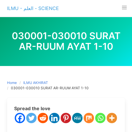
Skip
ILMU - العلم - SCIENCE
to
content
030001-030010 SURAT
AR-RUUM AYAT 1-10
Home
ILMU AKHIRAT
030001-030010 SURAT AR-RUUM AYAT 1-10
Spread the love