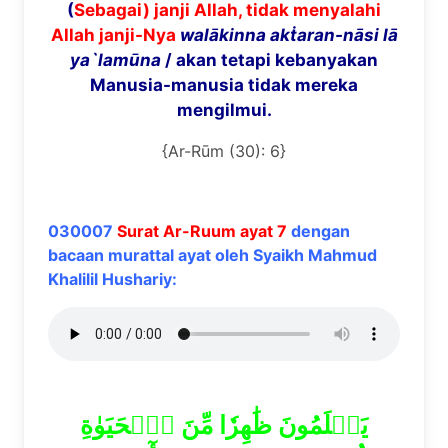
(
Sebagai) janji Allah, tidak menyalahi
Allah janji-Nya
wal
ā
kinna ak
ṫ
aran-n
ā
si l
ā
ya`lam
ū
na
/ akan tetapi kebanyakan
Manusia-manusia tidak mereka
mengilmui.
{Ar-Rūm (30): 6}
030007
Surat Ar-Ruum ayat 7
dengan
bacaan murattal ayat oleh Syaikh Mahmud
Khalilil Hushariy:
يَعۡلَمُونَ ظَٰهِرٗا مِّنَ ٱلۡحَيَوٰةِ