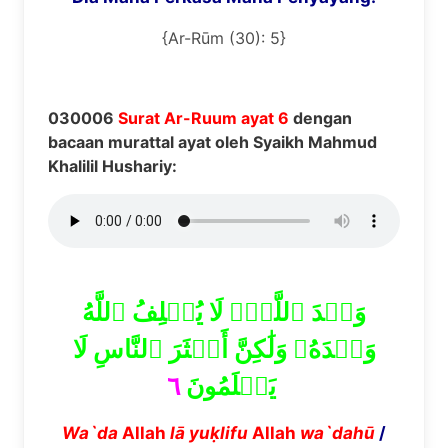
{Ar-Rūm (30): 5}
030006
Surat Ar-Ruum ayat 6
dengan
bacaan murattal ayat oleh Syaikh Mahmud
Khalilil Hushariy:
وَعۡدَ ٱللَّهِۖ لَا يُخۡلِفُ ٱللَّهُ
وَعۡدَهُۥ وَلَٰكِنَّ أَكۡثَرَ ٱلنَّاسِ لَا
٦
يَعۡلَمُونَ
Wa`da
Allah
l
ā
yu
ḳ
lifu
Allah
wa`dah
ū
/