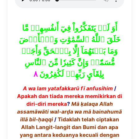
أَوَ لَمۡ يَتَفَكَّرُواْ فِيٓ أَنفُسِهِمۗ مَّا
خَلَقَ ٱللَّهُ ٱلسَّمَٰوَٰتِ وَٱلۡأَرۡضَ
وَمَا بَيۡنَهُمَآ إِلَّا بِٱلۡحَقِّ وَأَجَلٖ
مُّسَمّٗىۗ وَإِنَّ كَثِيرٗا مِّنَ ٱلنَّاسِ
٨
بِلِقَآيِٕ رَبِّهِمۡ لَكَٰفِرُونَ
A wa lam yatafakkar
ū
f
ī
anfusihim
/
Apakah dan tiada mereka memikirkan di
diri-diri mereka
?
M
ā
ḳ
alaqa Allah
assam
ā
w
ā
ti wal-ar
ḍ
a wa m
ā
bainahum
ã
ill
ā
bil-
ḥ
aqqi
/
Tidaklah telah ciptakan
Allah Langit-langit dan Bumi dan apa
yang antara keduanya kecuali dengan