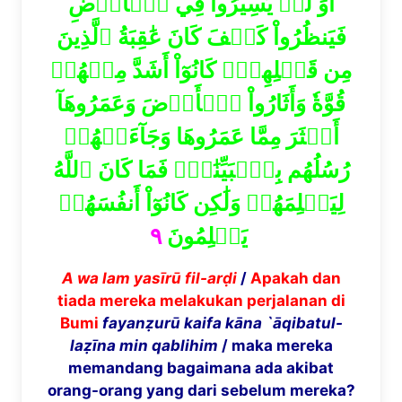
أَوَ لَمۡ يَسِيرُواْ فِي ٱلۡأَرۡضِ
فَيَنظُرُواْ كَيۡفَ كَانَ عَٰقِبَةُ ٱلَّذِينَ
مِن قَبۡلِهِمۡۚ كَانُوٓاْ أَشَدَّ مِنۡهُمۡ
قُوَّةٗ وَأَثَارُواْ ٱلۡأَرۡضَ وَعَمَرُوهَآ
أَكۡثَرَ مِمَّا عَمَرُوهَا وَجَآءَتۡهُمۡ
رُسُلُهُم بِٱلۡبَيِّنَٰتِۖ فَمَا كَانَ ٱللَّهُ
لِيَظۡلِمَهُمۡ وَلَٰكِن كَانُوٓاْ أَنفُسَهُمۡ
٩
يَظۡلِمُونَ
A wa lam yas
ī
r
ū
fil-ar
ḍ
i
/
Apakah dan
tiada mereka melakukan perjalanan di
Bumi
fayan
ẓ
ur
ū
kaifa k
ā
na `
ā
qibatul-
la
ẓī
na min qablihim
/ maka mereka
memandang bagaimana ada akibat
orang-orang yang dari sebelum mereka?