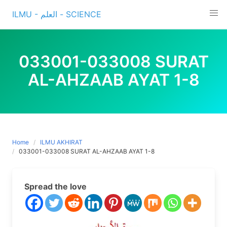
Skip
ILMU - العلم - SCIENCE
to
content
033001-033008 SURAT
AL-AHZAAB AYAT 1-8
Home
ILMU AKHIRAT
033001-033008 SURAT AL-AHZAAB AYAT 1-8
Spread the love