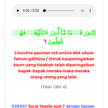
لِتُنذِرَ قَوۡمٗا مَّآ أُنذِرَ ءَابَآؤُهُمۡ فَهُمۡ
٦
غَٰفِلُونَ
Litun
ż
ira qauman m
ã
un
ż
ira
ā
b
ã
-uhum
fahum g
ā
fil
ū
na
/
Untuk kauperingatkan
kaum yang tidaklah telah diperingatkan
bapak-bapak mereka maka mereka
orang-orang yang lalai
.
{Yāsīn (36): 6}
036007
Surat Yaasiin ayat 7
dengan bacaan