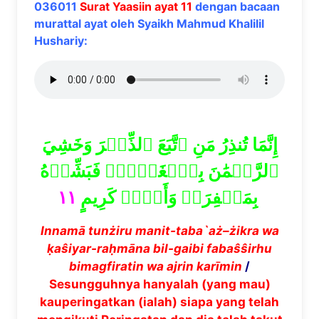
036011
Surat Yaasiin ayat 11
dengan bacaan
murattal ayat oleh Syaikh Mahmud Khalilil
Hushariy:
إِنَّمَا تُنذِرُ مَنِ ٱتَّبَعَ ٱلذِّكۡرَ وَخَشِيَ
ٱلرَّحۡمَٰنَ بِٱلۡغَيۡبِۖ فَبَشِّرۡهُ
١١
بِمَغۡفِرَةٖ وَأَجۡرٖ كَرِيمٍ
Innam
ā
tun
ż
iru manit-taba`a
ż
–
ż
ikra wa
ḳaŝiyar-ra
ḥ
m
ā
na bil-gaibi faba
ŝŝ
irhu
bimagfiratin wa ajrin kar
ī
min
/
Sesungguhnya hanyalah (yang mau)
kauperingatkan (ialah) siapa yang telah