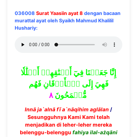
036008
Surat Yaasiin ayat 8
dengan bacaan
murattal ayat oleh Syaikh Mahmud Khalilil
Hushariy:
إِنَّا جَعَلۡنَا فِيٓ أَعۡنَٰقِهِمۡ أَغۡلَٰلٗا
فَهِيَ إِلَى ٱلۡأَذۡقَانِ فَهُم
٨
مُّقۡمَحُونَ
Inn
ā
ja`aln
ā
f
ĩ
a`n
ā
qihim agl
ā
lan
/
Sesungguhnya Kami Kami telah
menjadikan di leher-leher mereka
belenggu-belenggu
fahiya ilal-a
ż
q
ā
ni