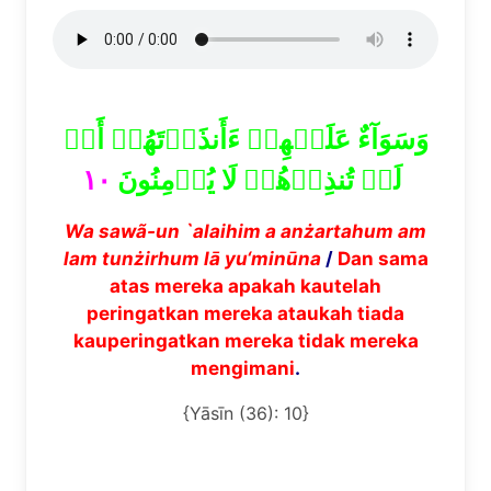
وَسَوَآءٌ عَلَيۡهِمۡ ءَأَنذَرۡتَهُمۡ أَمۡ
١٠
لَمۡ تُنذِرۡهُمۡ لَا يُؤۡمِنُونَ
Wa saw
ã
-un `alaihim a an
ż
artahum am
lam tun
ż
irhum l
ā
yu
‘
min
ū
na
/
Dan sama
atas mereka apakah kautelah
peringatkan mereka ataukah tiada
kauperingatkan mereka tidak mereka
mengimani
.
{Yāsīn (36): 10}