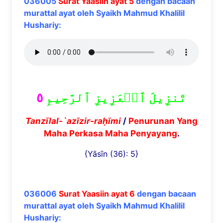
036005
Surat Yaasiin ayat 5
dengan bacaan
murattal ayat oleh Syaikh Mahmud Khalilil
Hushariy:
٥
تَنزِيلَ ٱلۡعَزِيزِ ٱلرَّحِيمِ
Tanz
ī
lal-`az
ī
zir-ra
ḥī
mi
/
Penurunan Yang
Maha Perkasa Maha Penyayang
.
{Yāsīn (36): 5}
036006
Surat Yaasiin ayat 6
dengan bacaan
murattal ayat oleh Syaikh Mahmud Khalilil
Hushariy: