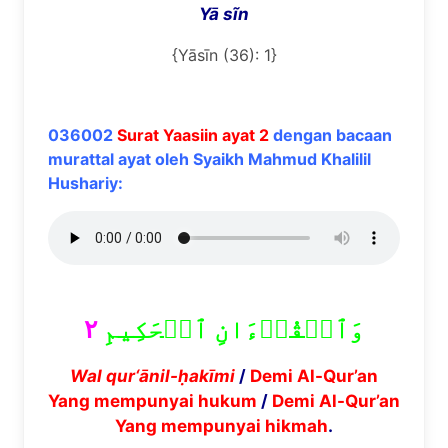
Y
ā s
ĩ
n
{Yāsīn (36): 1}
036002
Surat Yaasiin ayat 2
dengan bacaan
murattal ayat oleh Syaikh Mahmud Khalilil
Hushariy:
٢
وَٱلۡقُرۡءَانِ ٱلۡحَكِيمِ
Wal qur
‘ānil-
ḥ
akīmi
/
Demi Al-Qur’an
Yang mempunyai hukum
/
Demi Al-Qur’an
Yang mempunyai hikmah
.