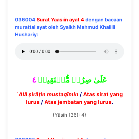
036004
Surat Yaasiin ayat 4
dengan bacaan
murattal ayat oleh Syaikh Mahmud Khalilil
Hushariy:
٤
عَلَىٰ صِرَٰطٖ مُّسۡتَقِيمٖ
`Al
ã
ṣ
ir
ā
ṭ
in mustaq
ī
min
/
Atas sirat yang
lurus
/
Atas jembatan yang lurus
.
{Yāsīn (36): 4}