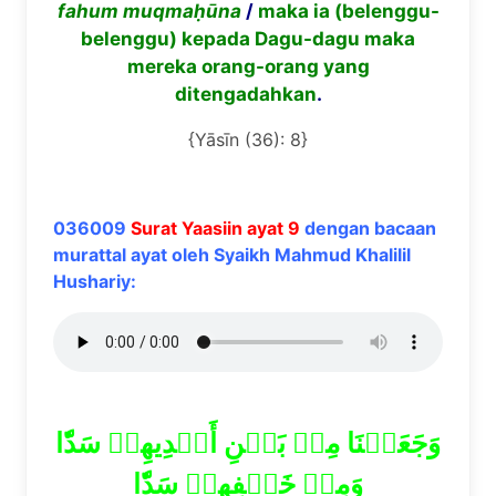
fahum muqmaḥ
ū
na
/
maka ia (belenggu-
belenggu) kepada Dagu-dagu maka
mereka orang-orang yang
ditengadahkan
.
{Yāsīn (36): 8}
036009
Surat Yaasiin ayat 9
dengan bacaan
murattal ayat oleh Syaikh Mahmud Khalilil
Hushariy:
وَجَعَلۡنَا مِنۢ بَيۡنِ أَيۡدِيهِمۡ سَدّٗا
وَمِنۡ خَلۡفِهِمۡ سَدّٗا