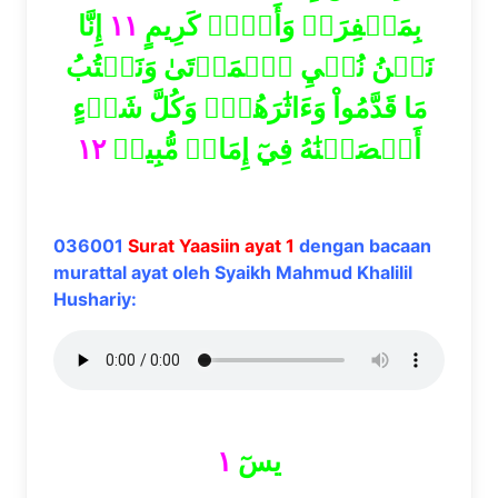
إِنَّا
١١
بِمَغۡفِرَةٖ وَأَجۡرٖ كَرِيمٍ
نَحۡنُ نُحۡيِ ٱلۡمَوۡتَىٰ وَنَكۡتُبُ
مَا قَدَّمُواْ وَءَاثَٰرَهُمۡۚ وَكُلَّ شَيۡءٍ
١٢
أَحۡصَيۡنَٰهُ فِيٓ إِمَامٖ مُّبِينٖ
036001
Surat Yaasiin ayat 1
dengan bacaan
murattal ayat oleh Syaikh Mahmud Khalilil
Hushariy:
١
يسٓ