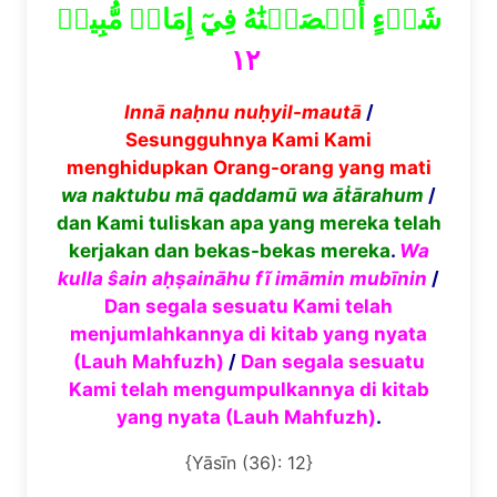
شَيۡءٍ أَحۡصَيۡنَٰهُ فِيٓ إِمَامٖ مُّبِينٖ
١٢
Inn
ā
na
ḥ
nu nu
ḥ
yil-maut
ā
/
Sesungguhnya Kami Kami
menghidupkan Orang-orang yang mati
wa naktubu m
ā
qaddam
ū
wa
ā
ṫ
ā
rahum
/
dan Kami tuliskan apa yang mereka telah
kerjakan dan bekas-bekas mereka
.
Wa
kulla
ŝ
ain a
ḥṣ
ain
ā
hu f
ĩ
im
ā
min mub
ī
nin
/
Dan segala sesuatu Kami telah
menjumlahkannya di kitab yang nyata
(Lauh Mahfuzh)
/
Dan segala sesuatu
Kami telah mengumpulkannya di kitab
yang nyata (Lauh Mahfuzh)
.
{Yāsīn (36): 12}