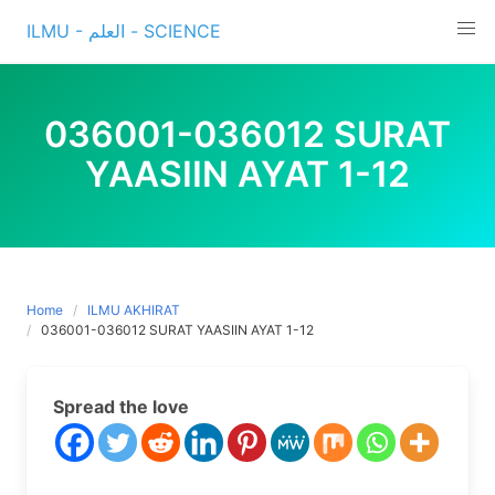
Skip
ILMU - العلم - SCIENCE
to
content
036001-036012 SURAT
YAASIIN AYAT 1-12
Home
ILMU AKHIRAT
036001-036012 SURAT YAASIIN AYAT 1-12
Spread the love