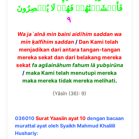
فَأَغۡشَيۡنَٰهُمۡ فَهُمۡ لَا يُبۡصِرُونَ
٩
Wa ja`aln
ā
min baini aid
ī
him saddan wa
min
ḳ
alfihim saddan
/
Dan Kami telah
menjadikan dari antara tangan-tangan
mereka sekat dan dari belakang mereka
sekat
fa ag
ŝ
ain
ā
hum fahum l
ā
yub
ṣ
ir
ū
na
/
maka Kami telah menutupi mereka
maka mereka tidak mereka melihati
.
{Yāsīn (36): 9}
036010
Surat Yaasiin ayat 10
dengan bacaan
murattal ayat oleh Syaikh Mahmud Khalilil
Hushariy: