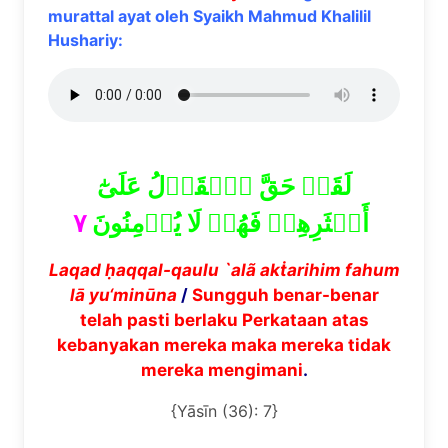
murattal ayat oleh Syaikh Mahmud Khalilil
Hushariy:
لَقَدۡ حَقَّ ٱلۡقَوۡلُ عَلَىٰٓ
٧
أَكۡثَرِهِمۡ فَهُمۡ لَا يُؤۡمِنُونَ
Laqad
ḥ
aqqal-qaulu `al
ã
ak
ṫ
arihim fahum
l
ā
yu
‘minūna
/
Sungguh benar-benar
telah pasti berlaku Perkataan atas
kebanyakan mereka maka mereka tidak
mereka mengimani
.
{Yāsīn (36): 7}