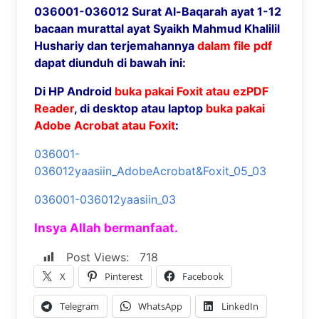
036001-036012 Surat Al-Baqarah ayat 1-12
bacaan murattal ayat Syaikh Mahmud Khalilil
Hushariy dan terjemahannya
dalam file pdf
dapat diunduh di bawah ini:
Di HP Android
buka pakai Foxit atau ezPDF
Reader
, di desktop atau laptop
buka pakai
Adobe Acrobat atau Foxit
:
036001-
036012yaasiin_AdobeAcrobat&Foxit_05_03
036001-036012yaasiin_03
Insya Allah bermanfaat.
Post Views:
718
X
Pinterest
Facebook
Telegram
WhatsApp
LinkedIn