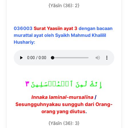
{Yāsīn (36): 2}
036003
Surat Yaasiin ayat 3
dengan bacaan
murattal ayat oleh Syaikh Mahmud Khalilil
Hushariy:
٣
إِنَّكَ لَمِنَ ٱلۡمُرۡسَلِينَ
Innaka laminal-mursal
ī
na
/
Sesungguhnyakau sungguh dari Orang-
orang yang diutus
.
{Yāsīn (36): 3}