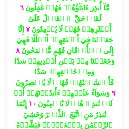
٦
مَّآ أُنذِرَ ءَابَآؤُهُمۡ فَهُمۡ غَٰفِلُونَ
لَقَدۡ حَقَّ ٱلۡقَوۡلُ عَلَىٰٓ
إِنَّا
٧
أَكۡثَرِهِمۡ فَهُمۡ لَا يُؤۡمِنُونَ
جَعَلۡنَا فِيٓ أَعۡنَٰقِهِمۡ أَغۡلَٰلٗا فَهِيَ
٨
إِلَى ٱلۡأَذۡقَانِ فَهُم مُّقۡمَحُونَ
وَجَعَلۡنَا مِنۢ بَيۡنِ أَيۡدِيهِمۡ سَدّٗا
وَمِنۡ خَلۡفِهِمۡ سَدّٗا
فَأَغۡشَيۡنَٰهُمۡ فَهُمۡ لَا يُبۡصِرُونَ
وَسَوَآءٌ عَلَيۡهِمۡ ءَأَنذَرۡتَهُمۡ أَمۡ
٩
إِنَّمَا
١٠
لَمۡ تُنذِرۡهُمۡ لَا يُؤۡمِنُونَ
تُنذِرُ مَنِ ٱتَّبَعَ ٱلذِّكۡرَ وَخَشِيَ
ٱلرَّحۡمَٰنَ بِٱلۡغَيۡبِۖ فَبَشِّرۡهُ