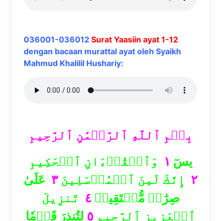
036001-036012
Surat Yaasiin ayat 1-12
dengan bacaan murattal ayat oleh Syaikh
Mahmud Khalilil Hushariy:
بِسۡمِ ٱللَّهِ ٱلرَّحۡمَٰنِ ٱلرَّحِيمِ
وَٱلۡقُرۡءَانِ ٱلۡحَكِيمِ
١
يسٓ
عَلَىٰ
٣
إِنَّكَ لَمِنَ ٱلۡمُرۡسَلِينَ
٢
تَنزِيلَ
٤
صِرَٰطٖ مُّسۡتَقِيمٖ
لِتُنذِرَ قَوۡمٗا
٥
ٱلۡعَزِيزِ ٱلرَّحِيمِ