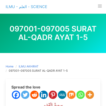
Skip
ILMU - العلم - SCIENCE
to
content
097001-097005 SURAT
AL-QADR AYAT 1-5
Home
ILMU AKHIRAT
097001-097005 SURAT AL-QADR AYAT 1-5
Spread the love