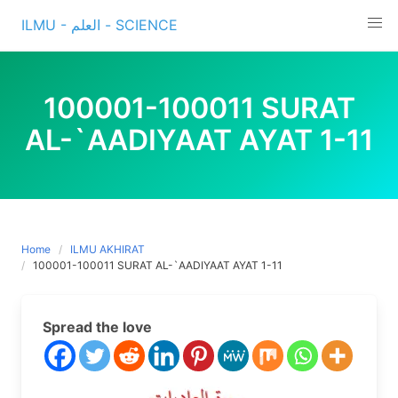
Skip
ILMU - العلم - SCIENCE
to
content
100001-100011 SURAT
AL-`AADIYAAT AYAT 1-11
Home
ILMU AKHIRAT
100001-100011 SURAT AL-`AADIYAAT AYAT 1-11
Spread the love