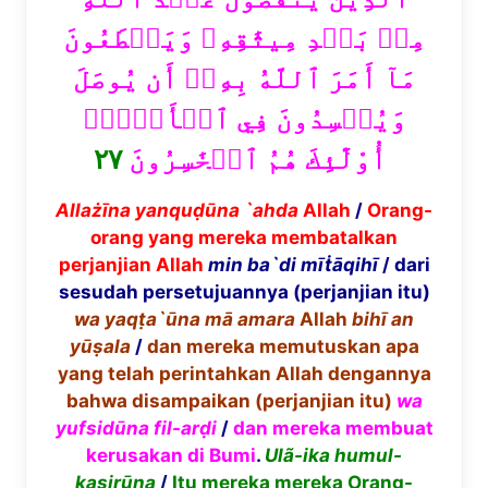
مِنۢ بَعۡدِ مِيثَٰقِهِۦ وَيَقۡطَعُونَ
مَآ أَمَرَ ٱللَّهُ بِهِۦٓ أَن يُوصَلَ
وَيُفۡسِدُونَ فِي ٱلۡأَرۡضِۚ
٢٧
أُوْلَٰٓئِكَ هُمُ ٱلۡخَٰسِرُونَ
Alla
żī
na yanqu
ḍū
na `ahda
Allah
/
Orang-
orang yang mereka membatalkan
perjanjian Allah
min ba`di m
īṫā
qih
ī
/ dari
sesudah persetujuannya (perjanjian itu)
wa yaq
ṭ
a`
ū
na m
ā
amara
Allah
bih
ī
an
y
ūṣ
ala
/
dan mereka memutuskan apa
yang telah perintahkan Allah dengannya
bahwa disampaikan (perjanjian itu)
wa
yufsid
ū
na fil-ar
ḍ
i
/
dan mereka membuat
kerusakan di Bumi
.
Ul
ã
-ika humul-
ḳ
asir
ū
na
/
Itu mereka mereka Orang-