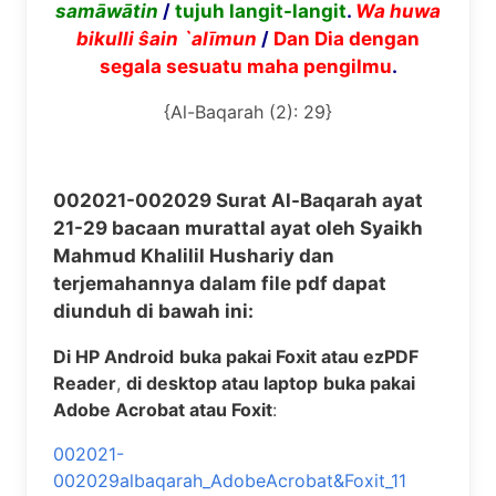
sam
ā
w
ā
tin
/
tujuh langit-langit
.
Wa huwa
bikulli
ŝ
ain `al
ī
mun
/
Dan Dia dengan
segala sesuatu maha pengilmu
.
{Al-Baqarah (2): 29}
002021-002029 Surat Al-Baqarah ayat
21-29 bacaan murattal ayat oleh Syaikh
Mahmud Khalilil Hushariy dan
terjemahannya dalam file pdf dapat
diunduh di bawah ini:
Di HP Android
buka pakai Foxit atau ezPDF
Reader
,
di desktop atau laptop
buka pakai
Adobe Acrobat atau Foxit
:
002021-
002029albaqarah_AdobeAcrobat&Foxit_11