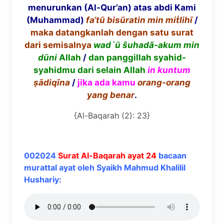
menurunkan (Al-Qur’an) atas abdi Kami
(Muhammad)
fa
‘tū bisūratin min miṫlihī
/
maka datangkanlah dengan satu surat
dari semisalnya
wad`
ū
ŝ
uhad
ã
-akum min
d
ū
ni
Allah
/
dan panggillah syahid-
syahidmu dari selain Allah
in kuntum
ṣā
diq
ī
na
/
jika ada kamu
orang-orang
yang benar
.
{Al-Baqarah (2): 23}
002024
Surat Al-Baqarah ayat 24
bacaan
murattal ayat oleh Syaikh Mahmud Khalilil
Hushariy: