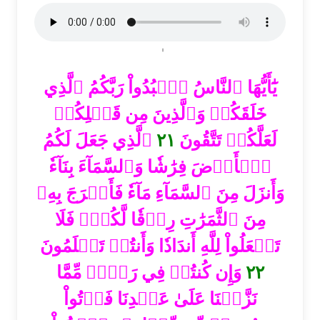
يَٰٓأَيُّهَا ٱلنَّاسُ ٱعۡبُدُواْ رَبَّكُمُ ٱلَّذِي
خَلَقَكُمۡ وَٱلَّذِينَ مِن قَبۡلِكُمۡ
ٱلَّذِي جَعَلَ لَكُمُ
٢١
لَعَلَّكُمۡ تَتَّقُونَ
ٱلۡأَرۡضَ فِرَٰشٗا وَٱلسَّمَآءَ بِنَآءٗ
وَأَنزَلَ مِنَ ٱلسَّمَآءِ مَآءٗ فَأَخۡرَجَ بِهِۦ
مِنَ ٱلثَّمَرَٰتِ رِزۡقٗا لَّكُمۡۖ فَلَا
تَجۡعَلُواْ لِلَّهِ أَندَادٗا وَأَنتُمۡ تَعۡلَمُونَ
وَإِن كُنتُمۡ فِي رَيۡبٖ مِّمَّا
٢٢
نَزَّلۡنَا عَلَىٰ عَبۡدِنَا فَأۡتُواْ