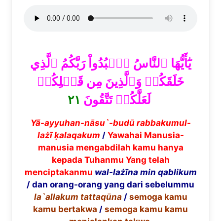
يَٰٓأَيُّهَا ٱلنَّاسُ ٱعۡبُدُواْ رَبَّكُمُ ٱلَّذِي
خَلَقَكُمۡ وَٱلَّذِينَ مِن قَبۡلِكُمۡ
٢١
لَعَلَّكُمۡ تَتَّقُونَ
Y
ã
-ayyuhan-n
ā
su`-bud
ū
rabbakumul-
la
żī
ḳ
alaqakum
/
Yawahai Manusia-
manusia mengabdilah kamu hanya
kepada Tuhanmu Yang telah
menciptakanmu
wal-la
żīna
min qablikum
/ dan orang-orang yang dari sebelummu
la`allakum tattaq
ū
na
/
semoga kamu
kamu bertakwa
/
semoga kamu kamu