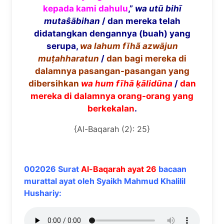
kepada kami dahulu
,”
wa ut
ū
bih
ī
muta
ŝā
bihan
/ dan mereka telah
didatangkan dengannya (buah) yang
serupa,
wa lahum f
ī
h
ã
azw
ā
jun
mu
ṭ
ahharatun
/
dan bagi mereka di
dalamnya pasangan-pasangan yang
dibersihkan
wa hum f
ī
h
ā
ḳā
lid
ū
na
/
dan
mereka di dalamnya orang-orang yang
berkekalan
.
{Al-Baqarah (2): 25}
002026 Surat
Al-Baqarah ayat 26
bacaan
murattal ayat oleh Syaikh Mahmud Khalilil
Hushariy: