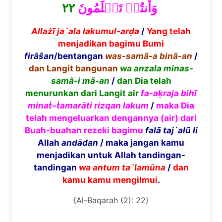
٢٢
وَأَنتُمۡ تَعۡلَمُونَ
Alla
żī
ja`ala lakumul-ar
ḍ
a
/
Yang telah
menjadikan bagimu Bumi
fir
ā
ŝ
an
/bentangan
was-sam
ã
-a bin
ã
-an
/
dan Langit bangunan
wa anzala minas-
sam
ã
-i m
ã
-an
/
dan Dia telah
menurunkan dari Langit air
fa-a
ḳ
raja bih
ī
mina
ṫ
–
ṫ
amar
ā
ti rizqan lakum
/
maka Dia
telah mengeluarkan dengannya (air) dari
Buah-buahan rezeki bagimu
fal
ā
taj`al
ū
li
Allah
and
ā
dan
/ maka jangan kamu
menjadikan untuk Allah tandingan-
tandingan
wa antum ta`lam
ū
na
/
dan
kamu kamu mengilmui
.
{Al-Baqarah (2): 22}