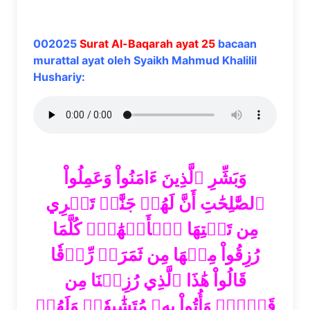
002025
Surat Al-Baqarah ayat 25
bacaan
murattal ayat oleh Syaikh Mahmud Khalilil
Hushariy:
وَبَشِّرِ ٱلَّذِينَ ءَامَنُواْ وَعَمِلُواْ
ٱلصَّٰلِحَٰتِ أَنَّ لَهُمۡ جَنَّٰتٖ تَجۡرِي
مِن تَحۡتِهَا ٱلۡأَنۡهَٰرُۖ كُلَّمَا
رُزِقُواْ مِنۡهَا مِن ثَمَرَةٖ رِّزۡقٗا
قَالُواْ هَٰذَا ٱلَّذِي رُزِقۡنَا مِن
قَبۡلُۖ وَأُتُواْ بِهِۦ مُتَشَٰبِهٗاۖ وَلَهُمۡ