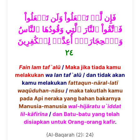
فَإِن لَّمۡ تَفۡعَلُواْ وَلَن تَفۡعَلُواْ
فَٱتَّقُواْ ٱلنَّارَ ٱلَّتِي وَقُودُهَا ٱلنَّاسُ
وَٱلۡحِجَارَةُۖ أُعِدَّتۡ لِلۡكَٰفِرِينَ
٢٤
Fain lam taf`al
ū
/
Maka jika tiada kamu
melakukan
wa lan taf`al
ū
/ dan tidak akan
kamu melakukan
fattaqun-n
ā
ral-lat
ī
waq
ū
duhan-n
ā
su
/
maka takutlah kamu
pada Api neraka yang bahan bakarnya
Manusia-manusia
wal-hij
ā
ratu u`iddat
lil-k
ā
fir
ī
na
/
dan Batu-batu yang telah
disiapkan untuk Orang-orang kafir
.
{Al-Baqarah (2): 24}