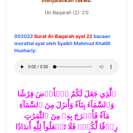
menjalankan takwa
.
{Al-Baqarah (2): 21}
002022
Surat Al-Baqarah ayat 22
bacaan
murattal ayat oleh Syaikh Mahmud Khalilil
Hushariy:
ٱلَّذِي جَعَلَ لَكُمُ ٱلۡأَرۡضَ فِرَٰشٗا
وَٱلسَّمَآءَ بِنَآءٗ وَأَنزَلَ مِنَ ٱلسَّمَآءِ
مَآءٗ فَأَخۡرَجَ بِهِۦ مِنَ ٱلثَّمَرَٰتِ
رِزۡقٗا لَّكُمۡۖ فَلَا تَجۡعَلُواْ لِلَّهِ أَندَادٗا