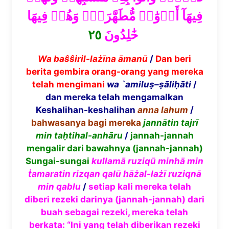
فِيهَآ أَزۡوَٰجٞ مُّطَهَّرَةٞۖ وَهُمۡ فِيهَا
٢٥
خَٰلِدُونَ
Wa ba
ŝŝ
iril-la
żī
na
ā
man
ū
/
Dan beri
berita gembira orang-orang yang mereka
telah mengimani
wa `amilu
ṣ
–
ṣā
li
ḥā
ti
/
dan mereka telah mengamalkan
Keshalihan-keshalihan
anna lahum
/
bahwasanya bagi mereka
jann
ā
tin tajr
ī
min ta
ḥ
tihal-anh
ā
ru
/
jannah-jannah
mengalir dari bawahnya (jannah-jannah)
Sungai-sungai
kullam
ā
ruziq
ū
minh
ā
min
ṫ
amaratin rizqan qal
ū
h
āż
al-la
żī
ruziqn
ā
min qablu
/
setiap kali mereka telah
diberi rezeki darinya (jannah-jannah) dari
buah sebagai rezeki, mereka telah
berkata: “Ini yang telah diberikan rezeki