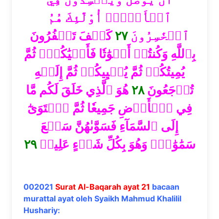
ٱلۡأَرۡضِۚ أُوْلَٰٓئِكَ هُمُ
كَيۡفَ تَكۡفُرُونَ
٢٧
ٱلۡخَٰسِرُونَ
بِٱللَّهِ وَكُنتُمۡ أَمۡوَٰتٗا فَأَحۡيَٰكُمۡۖ ثُمَّ
يُمِيتُكُمۡ ثُمَّ يُحۡيِيكُمۡ ثُمَّ إِلَيۡهِ
هُوَ ٱلَّذِي خَلَقَ لَكُم مَّا
٢٨
تُرۡجَعُونَ
فِي ٱلۡأَرۡضِ جَمِيعٗا ثُمَّ ٱسۡتَوَىٰٓ
إِلَى ٱلسَّمَآءِ فَسَوَّىٰهُنَّ سَبۡعَ
٢٩
سَمَٰوَٰتٖۚ وَهُوَ بِكُلِّ شَيۡءٍ عَلِيمٞ
002021
Surat Al-Baqarah ayat 21
bacaan
murattal ayat oleh Syaikh Mahmud Khalilil
Hushariy: