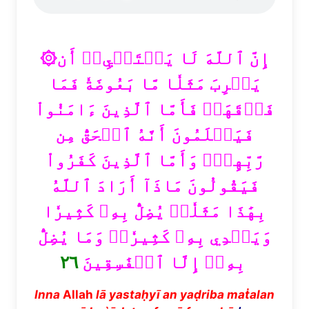
۞إِنَّ ٱللَّهَ لَا يَسۡتَحۡيِۦٓ أَن
يَضۡرِبَ مَثَلٗا مَّا بَعُوضَةٗ فَمَا
فَوۡقَهَاۚ فَأَمَّا ٱلَّذِينَ ءَامَنُواْ
فَيَعۡلَمُونَ أَنَّهُ ٱلۡحَقُّ مِن
رَّبِّهِمۡۖ وَأَمَّا ٱلَّذِينَ كَفَرُواْ
فَيَقُولُونَ مَاذَآ أَرَادَ ٱللَّهُ
بِهَٰذَا مَثَلٗاۘ يُضِلُّ بِهِۦ كَثِيرٗا
وَيَهۡدِي بِهِۦ كَثِيرٗاۚ وَمَا يُضِلُّ
٢٦
بِهِۦٓ إِلَّا ٱلۡفَٰسِقِينَ
Inna
Allah
l
ā
yasta
ḥ
y
ī
an ya
ḍ
riba ma
ṫ
alan