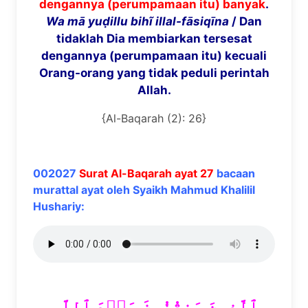
dengannya (perumpamaan itu) banyak
.
Wa m
ā
yu
ḍ
illu bih
ĩ
illal-f
ā
siq
ī
na
/ Dan
tidaklah Dia membiarkan tersesat
dengannya (perumpamaan itu) kecuali
Orang-orang yang tidak peduli perintah
Allah.
{Al-Baqarah (2): 26}
002027
Surat Al-Baqarah ayat 27
bacaan
murattal ayat oleh Syaikh Mahmud Khalilil
Hushariy:
ٱلَّذِينَ يَنقُضُونَ عَهۡدَ ٱللَّهِ