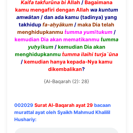
Kaifa takfur
ū
na bi
Allah
/
Bagaimana
kamu mengafiri dengan Allah
wa kuntum
amw
ā
tan
/ dan ada kamu (tadinya) yang
takhidup
fa-a
ḥ
y
ā
kum
/
maka Dia telah
menghidupkanmu
ṫ
umma yum
ī
tukum
/
kemudian Dia akan mematikanmu
ṫ
umma
yu
ḥ
y
ī
kum
/
kemudian Dia akan
menghidupkanmu
ṫ
umma ilaihi turja`
ū
na
/
kemudian hanya kepada-Nya kamu
dikembalikan
?
{Al-Baqarah (2): 28}
002029
Surat Al-Baqarah ayat 29
bacaan
murattal ayat oleh Syaikh Mahmud Khalilil
Hushariy: