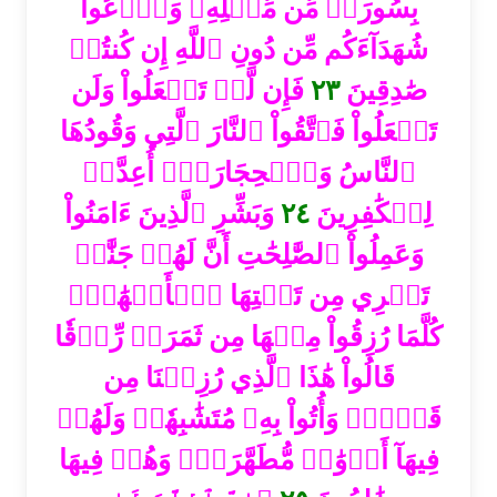
بِسُورَةٖ مِّن مِّثۡلِهِۦ وَٱدۡعُواْ
شُهَدَآءَكُم مِّن دُونِ ٱللَّهِ إِن كُنتُمۡ
فَإِن لَّمۡ تَفۡعَلُواْ وَلَن
٢٣
صَٰدِقِينَ
تَفۡعَلُواْ فَٱتَّقُواْ ٱلنَّارَ ٱلَّتِي وَقُودُهَا
ٱلنَّاسُ وَٱلۡحِجَارَةُۖ أُعِدَّتۡ
وَبَشِّرِ ٱلَّذِينَ ءَامَنُواْ
٢٤
لِلۡكَٰفِرِينَ
وَعَمِلُواْ ٱلصَّٰلِحَٰتِ أَنَّ لَهُمۡ جَنَّٰتٖ
تَجۡرِي مِن تَحۡتِهَا ٱلۡأَنۡهَٰرُۖ
كُلَّمَا رُزِقُواْ مِنۡهَا مِن ثَمَرَةٖ رِّزۡقٗا
قَالُواْ هَٰذَا ٱلَّذِي رُزِقۡنَا مِن
قَبۡلُۖ وَأُتُواْ بِهِۦ مُتَشَٰبِهٗاۖ وَلَهُمۡ
فِيهَآ أَزۡوَٰجٞ مُّطَهَّرَةٞۖ وَهُمۡ فِيهَا