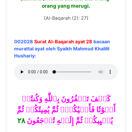
orang yang merugi
.
{Al-Baqarah (2): 27}
002028
Surat Al-Baqarah ayat 28
bacaan
murattal ayat oleh Syaikh Mahmud Khalilil
Hushariy:
كَيۡفَ تَكۡفُرُونَ بِٱللَّهِ وَكُنتُمۡ
أَمۡوَٰتٗا فَأَحۡيَٰكُمۡۖ ثُمَّ يُمِيتُكُمۡ ثُمَّ
٢٨
يُحۡيِيكُمۡ ثُمَّ إِلَيۡهِ تُرۡجَعُونَ