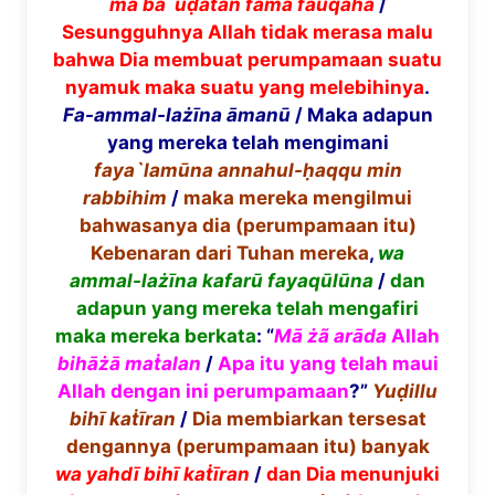
m
ā
ba`
ūḍ
atan
fam
ā
fauqah
ā
/
Sesungguhnya Allah tidak merasa malu
bahwa Dia membuat perumpamaan suatu
nyamuk maka suatu yang melebihinya
.
Fa-ammal-la
żī
na
ā
man
ū
/ Maka adapun
yang mereka telah mengimani
faya`lam
ū
na annahul-
ḥ
aqqu min
rabbihim
/
maka mereka mengilmui
bahwasanya dia (perumpamaan itu)
Kebenaran dari Tuhan mereka
,
wa
ammal-la
żī
na kafar
ū
fayaq
ū
l
ū
na
/
dan
adapun yang mereka telah mengafiri
maka mereka berkata
: “
M
ā
żã
ar
ā
da
Allah
bih
āżā
ma
ṫ
alan
/
Apa itu yang telah maui
Allah dengan ini perumpamaan
?”
Yu
ḍ
illu
bih
ī
ka
ṫī
ran
/
Dia membiarkan tersesat
dengannya (perumpamaan itu) banyak
wa yahd
ī
bih
ī
ka
ṫī
ran
/
dan Dia menunjuki