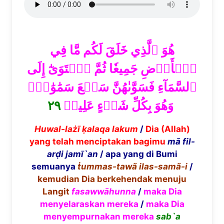
هُوَ ٱلَّذِي خَلَقَ لَكُم مَّا فِي
ٱلۡأَرۡضِ جَمِيعٗا ثُمَّ ٱسۡتَوَىٰٓ إِلَى
ٱلسَّمَآءِ فَسَوَّىٰهُنَّ سَبۡعَ سَمَٰوَٰتٖۚ
٢٩
وَهُوَ بِكُلِّ شَيۡءٍ عَلِيمٞ
Huwal-la
żī
ḳ
alaqa lakum
/
Dia (Allah)
yang telah menciptakan bagimu
m
ā
fil-
ar
ḍ
i jam
ī
`an
/ apa yang di Bumi
semuanya
ṫ
ummas-taw
ã
ilas-sam
ã
-i
/
kemudian Dia berkehendak menuju
Langit
fasaww
ā
hunna
/
maka Dia
menyelaraskan mereka
/
maka Dia
menyempurnakan mereka
sab`a