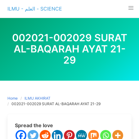
Skip
ILMU - العلم - SCIENCE
to
content
002021-002029 SURAT
AL-BAQARAH AYAT 21-
29
Home
ILMU AKHIRAT
002021-002029 SURAT AL-BAQARAH AYAT 21-29
Spread the love