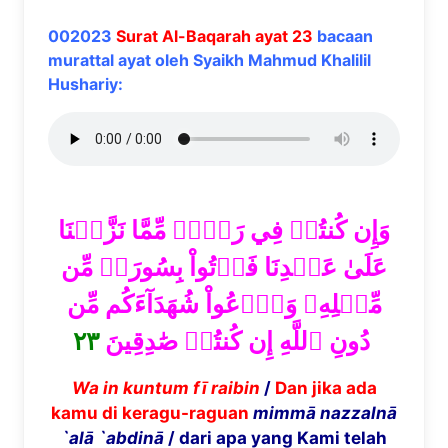
002023
Surat Al-Baqarah ayat 23
bacaan
murattal ayat oleh Syaikh Mahmud Khalilil
Hushariy:
وَإِن كُنتُمۡ فِي رَيۡبٖ مِّمَّا نَزَّلۡنَا
عَلَىٰ عَبۡدِنَا فَأۡتُواْ بِسُورَةٖ مِّن
مِّثۡلِهِۦ وَٱدۡعُواْ شُهَدَآءَكُم مِّن
٢٣
دُونِ ٱللَّهِ إِن كُنتُمۡ صَٰدِقِينَ
Wa in kuntum f
ī
raibin
/
Dan jika ada
kamu di keragu-raguan
mimm
ā
nazzaln
ā
`al
ā
`abdin
ā
/ dari apa yang Kami telah