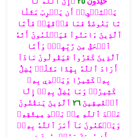
۞إِنَّ ٱللَّهَ لَا
٢٥
خَٰلِدُونَ
يَسۡتَحۡيِۦٓ أَن يَضۡرِبَ مَثَلٗا
مَّا بَعُوضَةٗ فَمَا فَوۡقَهَاۚ فَأَمَّا
ٱلَّذِينَ ءَامَنُواْ فَيَعۡلَمُونَ أَنَّهُ
ٱلۡحَقُّ مِن رَّبِّهِمۡۖ وَأَمَّا
ٱلَّذِينَ كَفَرُواْ فَيَقُولُونَ مَاذَآ
أَرَادَ ٱللَّهُ بِهَٰذَا مَثَلٗاۘ يُضِلُّ
بِهِۦ كَثِيرٗا وَيَهۡدِي بِهِۦ
كَثِيرٗاۚ وَمَا يُضِلُّ بِهِۦٓ إِلَّا
ٱلَّذِينَ يَنقُضُونَ
٢٦
ٱلۡفَٰسِقِينَ
عَهۡدَ ٱللَّهِ مِنۢ بَعۡدِ مِيثَٰقِهِۦ
وَيَقۡطَعُونَ مَآ أَمَرَ ٱللَّهُ بِهِۦٓ
أَن يُوصَلَ وَيُفۡسِدُونَ فِي