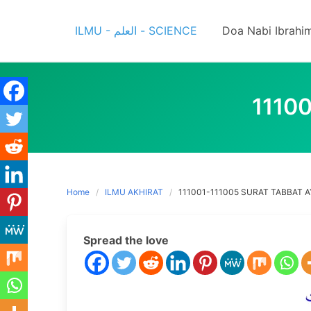
Skip
to
ILMU - العلم - SCIENCE
Doa Nabi Ibrahi
content
1110
Home
ILMU AKHIRAT
111001-111005 SURAT TABBAT A
Spread the love