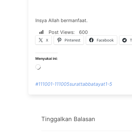
Insya Allah bermanfaat.
Post Views:
600
X
Pinterest
Facebook
T
Menyukai ini:
Memuat...
#111001-111005surattabbatayat1-5
Tinggalkan Balasan