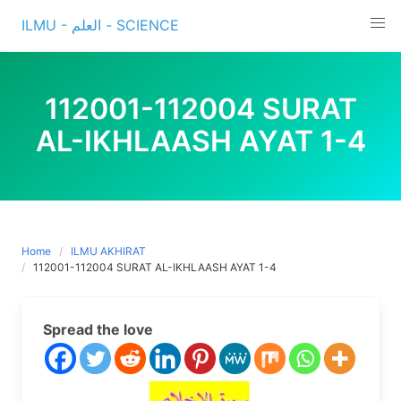
Skip
ILMU - العلم - SCIENCE
to
content
112001-112004 SURAT
AL-IKHLAASH AYAT 1-4
Home
ILMU AKHIRAT
112001-112004 SURAT AL-IKHLAASH AYAT 1-4
Spread the love