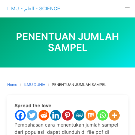
Skip
ILMU - العلم - SCIENCE
to
content
PENENTUAN JUMLAH
SAMPEL
Home
ILMU DUNIA
PENENTUAN JUMLAH SAMPEL
Spread the love
Pembahasan cara menentukan jumlah sampel
dari populasi dapat diunduh di file pdf di