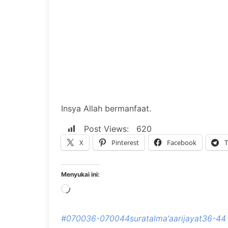
Insya Allah bermanfaat.
Post Views:
620
X
Pinterest
Facebook
T
Menyukai ini:
Memuat...
#070036-070044suratalma'aarijayat36-44