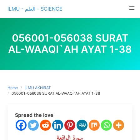
Skip
ILMU - العلم - SCIENCE
to
content
056001-056038 SURAT
AL-WAAQI`AH AYAT 1-38
Home
ILMU AKHIRAT
056001-056038 SURAT AL-WAAQI`AH AYAT 1-38
Spread the love