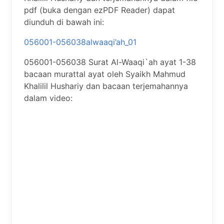
pdf (buka dengan ezPDF Reader) dapat
diunduh di bawah ini:
056001-056038alwaaqi’ah_01
056001-056038 Surat Al-Waaqi`ah ayat 1-38
bacaan murattal ayat oleh Syaikh Mahmud
Khalilil Hushariy dan bacaan terjemahannya
dalam video: