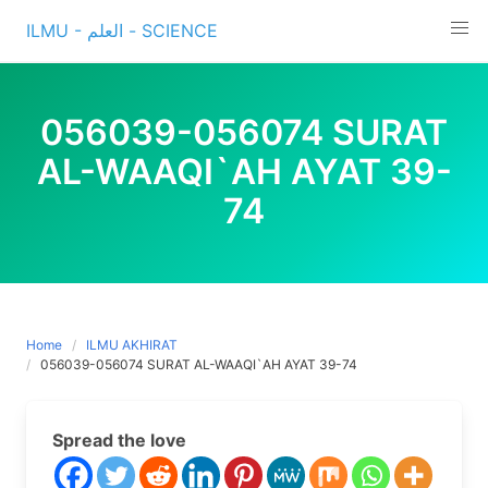
Skip
ILMU - العلم - SCIENCE
to
content
056039-056074 SURAT
AL-WAAQI`AH AYAT 39-
74
Home
ILMU AKHIRAT
056039-056074 SURAT AL-WAAQI`AH AYAT 39-74
Spread the love