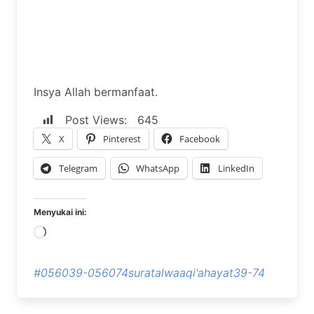
Insya Allah bermanfaat.
Post Views:
645
X
Pinterest
Facebook
Telegram
WhatsApp
LinkedIn
Menyukai ini:
Memuat...
#056039-056074suratalwaaqi'ahayat39-74