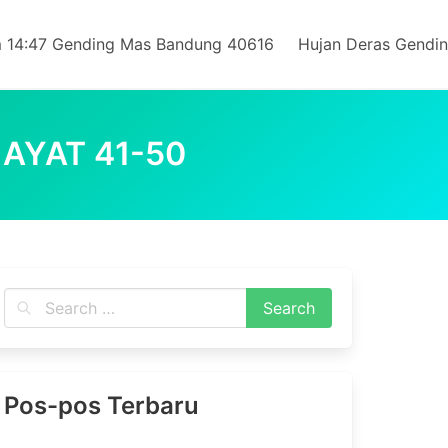
 14:47 Gending Mas Bandung 40616
Hujan Deras Gendi
AYAT 41-50
Pos-pos Terbaru