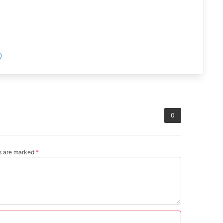
0
0
ds are marked
*