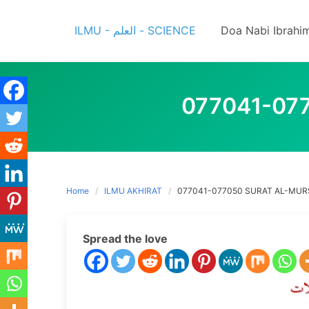
Skip
to
ILMU - العلم - SCIENCE
Doa Nabi Ibrahi
content
077041-07
Home
ILMU AKHIRAT
077041-077050 SURAT AL-MUR
Spread the love