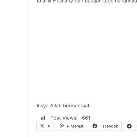
Khalilil Hushariy dan bacaan terjemahanny
Insya Allah bermanfaat
Post Views:
661
X
Pinterest
Facebook
T