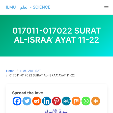
Skip
ILMU - العلم - SCIENCE
to
content
017011-017022 SURAT
AL-ISRAA’ AYAT 11-22
Home
ILMU AKHIRAT
017011-017022 SURAT AL-ISRAA’ AYAT 11-22
Spread the love