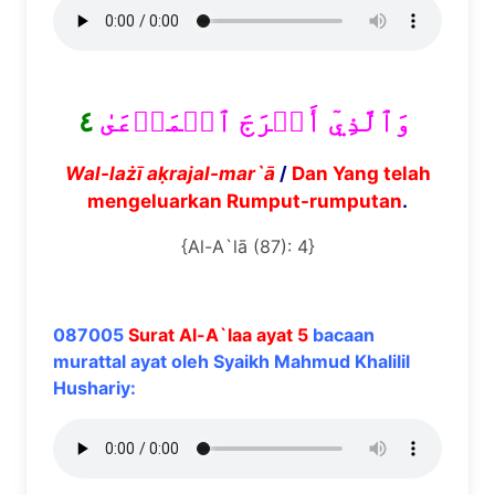
٤
وَٱلَّذِيٓ أَخۡرَجَ ٱلۡمَرۡعَىٰ
Wal-la
żī
a
ḳ
rajal-mar`
ā
/
Dan Yang telah
mengeluarkan Rumput-rumputan
.
{Al-A`lā (87): 4}
087005
Surat Al-A`laa ayat 5
bacaan
murattal ayat oleh Syaikh Mahmud Khalilil
Hushariy: