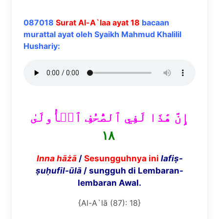
087018
Surat Al-A`laa ayat 18
bacaan
murattal ayat oleh Syaikh Mahmud Khalilil
Hushariy:
إِنَّ هَٰذَا لَفِي ٱلصُّحُفِ ٱلۡأُولَىٰ
١٨
Inna
hāżā
/
Sesungguhnya ini
lafi
ṣ-
ṣ
u
ḥ
ufil-
ū
l
ā
/ sungguh di Lembaran-
lembaran Awal.
{Al-A`lā (87): 18}