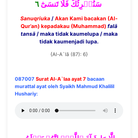
٦
سَنُقۡرِئُكَ فَلَا تَنسَىٰٓ
Sanuqriuka
/
Akan Kami bacakan (Al-
Qur’an) kepadakau (Muhammad)
fal
ā
tans
ā
/ maka tidak kaumelupa / maka
tidak kaumenjadi lupa.
{Al-A`lā (87): 6}
087007
Surat Al-A`laa ayat 7
bacaan
murattal ayat oleh Syaikh Mahmud Khalilil
Hushariy: