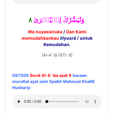
٨
وَنُيَسِّرُكَ لِلۡيُسۡرَىٰ
Wa nuyassiruka
/
Dan Kami
memudahkankau
lilyusr
ā
/ untuk
Kemudahan.
{Al-A`lā (87): 8}
087009
Surat Al-A`laa ayat 9
bacaan
murattal ayat oleh Syaikh Mahmud Khalilil
Hushariy: