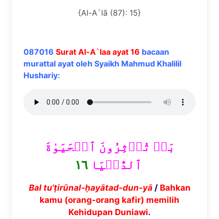
{Al-A`lā (87): 15}
087016
Surat Al-A`laa ayat 16
bacaan
murattal ayat oleh Syaikh Mahmud Khalilil
Hushariy:
بَلۡ تُؤۡثِرُونَ ٱلۡحَيَوٰةَ
١٦
ٱلدُّنۡيَا
Bal tu
‘ṭ
ir
ū
nal-
ḥ
ay
ā
tad-dun-y
ā
/
Bahkan
kamu (orang-orang kafir) memilih
Kehidupan Duniawi
.