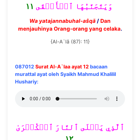
١١
وَيَتَجَنَّبُهَا ٱلۡأَشۡقَى
Wa yatajannabuhal-a
ŝ
q
ā
/
Dan
menjauhinya Orang-orang yang celaka
.
{Al-A`lā (87): 11}
087012
Surat Al-A`laa ayat 12
bacaan
murattal ayat oleh Syaikh Mahmud Khalilil
Hushariy:
ٱلَّذِي يَصۡلَى ٱلنَّارَ ٱلۡكُبۡرَىٰ
١٢