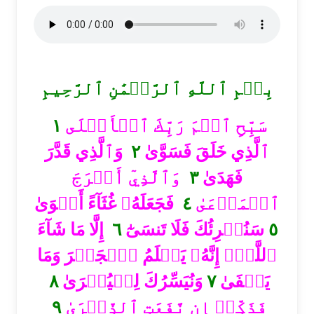
بِسۡمِ ٱللَّهِ ٱلرَّحۡمَٰنِ ٱلرَّحِيمِ
١
سَبِّحِ ٱسۡمَ رَبِّكَ ٱلۡأَعۡلَى
وَٱلَّذِي قَدَّرَ
٢
ٱلَّذِي خَلَقَ فَسَوَّىٰ
وَٱلَّذِيٓ أَخۡرَجَ
٣
فَهَدَىٰ
فَجَعَلَهُۥ غُثَآءً أَحۡوَىٰ
٤
ٱلۡمَرۡعَىٰ
إِلَّا مَا شَآءَ
٦
سَنُقۡرِئُكَ فَلَا تَنسَىٰٓ
٥
ٱللَّهُۚ إِنَّهُۥ يَعۡلَمُ ٱلۡجَهۡرَ وَمَا
٨
وَنُيَسِّرُكَ لِلۡيُسۡرَىٰ
٧
يَخۡفَىٰ
٩
فَذَكِّرۡ إِن نَّفَعَتِ ٱلذِّكۡرَىٰ