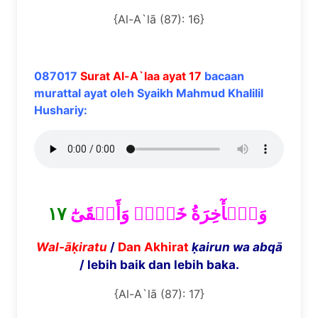
{Al-A`lā (87): 16}
087017
Surat Al-A`laa ayat 17
bacaan
murattal ayat oleh Syaikh Mahmud Khalilil
Hushariy:
١٧
وَٱلۡأٓخِرَةُ خَيۡرٞ وَأَبۡقَىٰٓ
Wal-
āḳ
iratu
/
Dan Akhirat
ḳ
airun wa abq
ā
/ lebih baik dan lebih baka.
{Al-A`lā (87): 17}