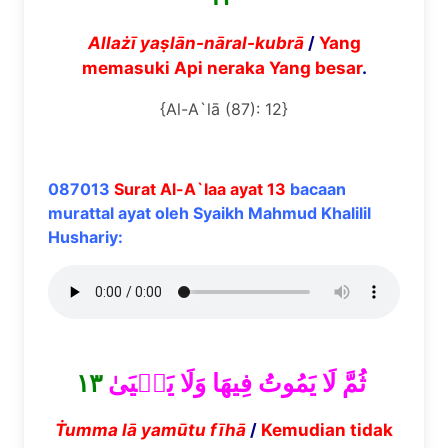
Alla
żī
ya
ṣ
l
ā
n-n
ā
ral-kubr
ā
/
Yang
memasuki Api neraka Yang besar
.
{Al-A`lā (87): 12}
087013
Surat Al-A`laa ayat 13
bacaan
murattal ayat oleh Syaikh Mahmud Khalilil
Hushariy:
١٣
ثُمَّ لَا يَمُوتُ فِيهَا وَلَا يَحۡيَىٰ
Ṫ
umma l
ā
yam
ū
tu f
ī
h
ā
/
Kemudian tidak