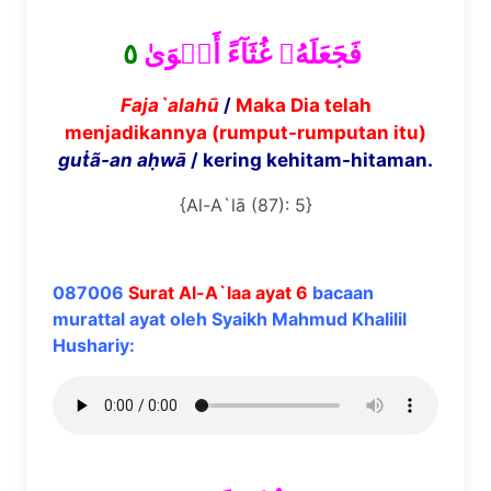
٥
فَجَعَلَهُۥ غُثَآءً أَحۡوَىٰ
Faja`alah
ū
/
Maka Dia telah
menjadikannya (rumput-rumputan itu)
gu
ṫã
-an a
ḥ
w
ā
/ kering kehitam-hitaman.
{Al-A`lā (87): 5}
087006
Surat Al-A`laa ayat 6
bacaan
murattal ayat oleh Syaikh Mahmud Khalilil
Hushariy: