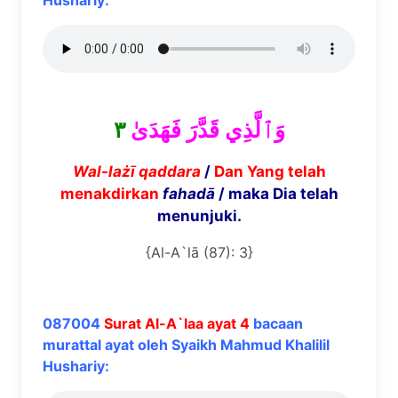
Hushariy:
٣
وَٱلَّذِي قَدَّرَ فَهَدَىٰ
Wal-la
żī
qaddara
/
Dan Yang telah
menakdirkan
fahad
ā
/ maka Dia telah
menunjuki.
{Al-A`lā (87): 3}
087004
Surat Al-A`laa ayat 4
bacaan
murattal ayat oleh Syaikh Mahmud Khalilil
Hushariy: