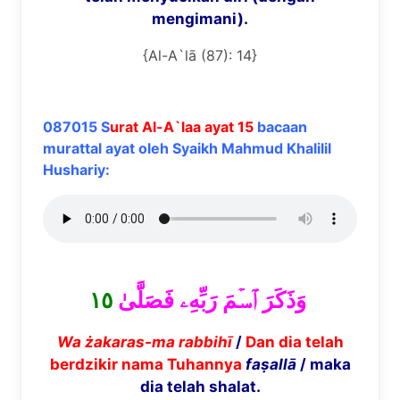
mengimani).
{Al-A`lā (87): 14}
087015 S
urat Al-A`laa ayat 15
bacaan
murattal ayat oleh Syaikh Mahmud Khalilil
Hushariy:
١٥
وَذَكَرَ ٱسۡمَ رَبِّهِۦ فَصَلَّىٰ
Wa ż
akaras-ma rabbih
ī
/
Dan dia telah
berdzikir nama Tuhannya
fa
ṣ
all
ā
/ maka
dia telah shalat.