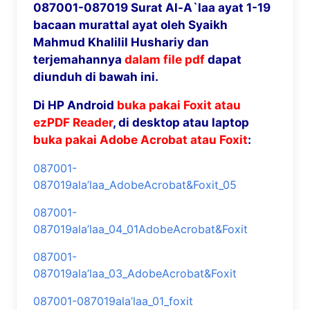
087001-087019 Surat Al-A`laa ayat 1-19
bacaan murattal ayat oleh Syaikh
Mahmud Khalilil Hushariy dan
terjemahannya
dalam file pdf
dapat
diunduh di bawah ini.
Di HP Android
buka pakai Foxit atau
ezPDF Reader
, di desktop atau laptop
buka pakai Adobe Acrobat atau Foxit
:
087001-
087019ala’laa_AdobeAcrobat&Foxit_05
087001-
087019ala’laa_04_01AdobeAcrobat&Foxit
087001-
087019ala’laa_03_AdobeAcrobat&Foxit
087001-087019ala’laa_01_foxit