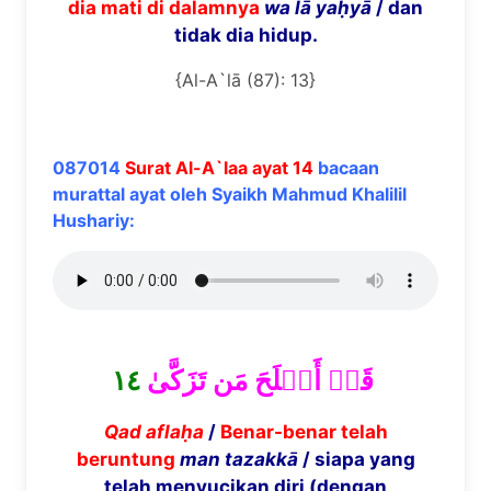
dia mati di dalamnya
wa l
ā
ya
ḥ
y
ā
/ dan
tidak dia hidup.
{Al-A`lā (87): 13}
087014
Surat Al-A`laa ayat 14
bacaan
murattal ayat oleh Syaikh Mahmud Khalilil
Hushariy:
١٤
قَدۡ أَفۡلَحَ مَن تَزَكَّىٰ
Qad afla
ḥ
a
/
Benar-benar telah
beruntung
man tazakk
ā
/ siapa yang
telah menyucikan diri (dengan