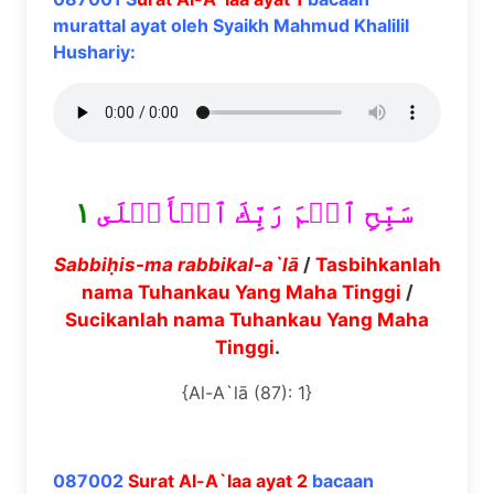
murattal ayat oleh Syaikh Mahmud Khalilil
Hushariy:
١
سَبِّحِ ٱسۡمَ رَبِّكَ ٱلۡأَعۡلَى
Sabbi
ḥ
is-ma
rabbikal-a`l
ā
/
Tasbihkanlah
nama Tuhankau Yang Maha Tinggi
/
Sucikanlah nama Tuhankau Yang Maha
Tinggi
.
{Al-A`lā (87): 1}
087002
Surat Al-A`laa ayat 2
bacaan