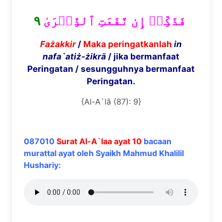
٩
فَذَكِّرۡ إِن نَّفَعَتِ ٱلذِّكۡرَىٰ
Fa
ż
akkir
/
Maka peringatkanlah
in
nafa`ati
ż-
żi
kr
ā
/ jika bermanfaat
Peringatan / sesungguhnya bermanfaat
Peringatan.
{Al-A`lā (87): 9}
087010
Surat Al-A`laa ayat 10
bacaan
murattal ayat oleh Syaikh Mahmud Khalilil
Hushariy: