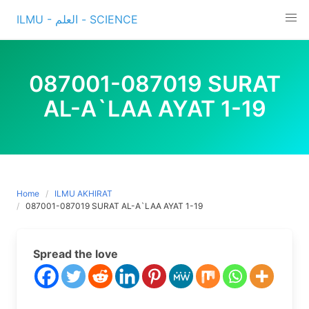
Skip
ILMU - العلم - SCIENCE
to
content
087001-087019 SURAT
AL-A`LAA AYAT 1-19
Home
ILMU AKHIRAT
087001-087019 SURAT AL-A`LAA AYAT 1-19
Spread the love