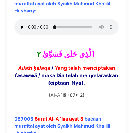
murattal ayat oleh Syaikh Mahmud Khalilil
Hushariy:
٢
ٱلَّذِي خَلَقَ فَسَوَّىٰ
Alla
żī
ḳ
alaqa
/
Yang telah menciptakan
fasaww
ā
/ maka Dia telah menyelaraskan
(ciptaan-Nya).
{Al-A`lā (87): 2}
087003
Surat Al-A`laa ayat 3
bacaan
murattal ayat oleh Syaikh Mahmud Khalilil