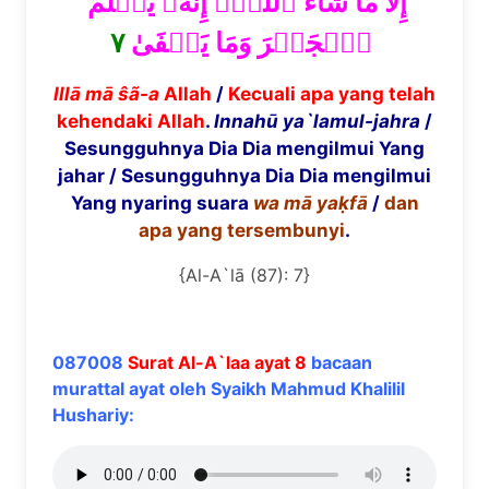
إِلَّا مَا شَآءَ ٱللَّهُۚ إِنَّهُۥ يَعۡلَمُ
٧
ٱلۡجَهۡرَ وَمَا يَخۡفَىٰ
Illā mā ŝã
-a
Allah
/
Kecuali apa yang telah
kehendaki Allah
.
Innah
ū
ya`lamul-jahra
/
Sesungguhnya Dia Dia mengilmui Yang
jahar / Sesungguhnya Dia Dia mengilmui
Yang nyaring suara
wa m
ā
ya
ḳ
f
ā
/
dan
apa yang tersembunyi
.
{Al-A`lā (87): 7}
087008
Surat Al-A`laa ayat 8
bacaan
murattal ayat oleh Syaikh Mahmud Khalilil
Hushariy: