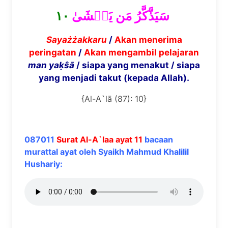
١٠
سَيَذَّكَّرُ مَن يَخۡشَىٰ
Saya
żż
akkaru
/
Akan menerima
peringatan
/
Akan mengambil pelajaran
man ya
ḳŝā
/ siapa yang menakut / siapa
yang menjadi takut (kepada Allah).
{Al-A`lā (87): 10}
087011
Surat Al-A`laa ayat 11
bacaan
murattal ayat oleh Syaikh Mahmud Khalilil
Hushariy: