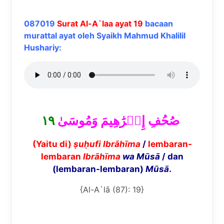
087019
Surat Al-A`laa ayat 19
bacaan
murattal ayat oleh Syaikh Mahmud Khalilil
Hushariy:
١٩
صُحُفِ إِبۡرَٰهِيمَ وَمُوسَىٰ
(Yaitu di)
ṣ
u
ḥ
ufi
Ibr
ā
h
ī
ma
/
lembaran-
lembaran
Ibr
ā
h
ī
ma
wa M
ū
s
ā
/ dan
(lembaran-lembaran)
M
ū
s
ā
.
{Al-A`lā (87): 19}