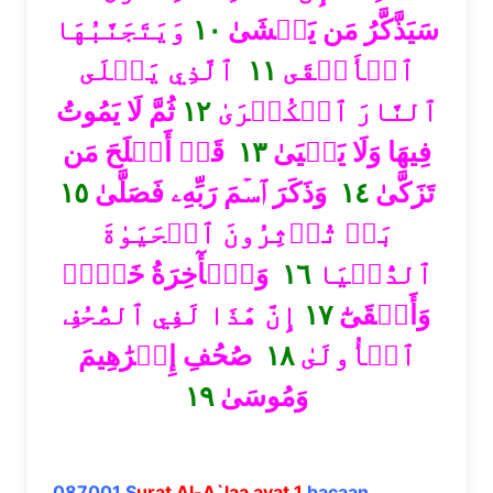
وَيَتَجَنَّبُهَا
١٠
سَيَذَّكَّرُ مَن يَخۡشَىٰ
ٱلَّذِي يَصۡلَى
١١
ٱلۡأَشۡقَى
ثُمَّ لَا يَمُوتُ
١٢
ٱلنَّارَ ٱلۡكُبۡرَىٰ
قَدۡ أَفۡلَحَ مَن
١٣
فِيهَا وَلَا يَحۡيَىٰ
١٥
وَذَكَرَ ٱسۡمَ رَبِّهِۦ فَصَلَّىٰ
١٤
تَزَكَّىٰ
بَلۡ تُؤۡثِرُونَ ٱلۡحَيَوٰةَ
وَٱلۡأٓخِرَةُ خَيۡرٞ
١٦
ٱلدُّنۡيَا
إِنَّ هَٰذَا لَفِي ٱلصُّحُفِ
١٧
وَأَبۡقَىٰٓ
صُحُفِ إِبۡرَٰهِيمَ
١٨
ٱلۡأُولَىٰ
١٩
وَمُوسَىٰ
087001 S
urat Al-A`laa ayat 1
bacaan