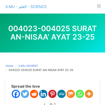
Skip
ILMU - العلم - SCIENCE
to
content
004023-004025 SURAT
AN-NISAA’ AYAT 23-25
Home
ILMU AKHIRAT
004023-004025 SURAT AN-NISAA’ AYAT 23-25
Spread the love