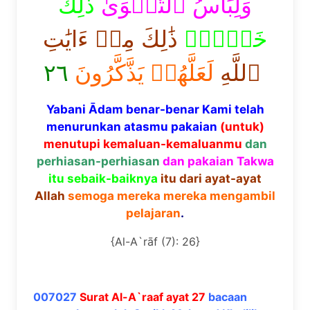
وَلِبَاسُ ٱلتَّقۡوَىٰ
ذَٰلِكَ
خَيۡرٞۚ
ذَٰلِكَ مِنۡ ءَايَٰتِ
٢٦
لَعَلَّهُمۡ يَذَّكَّرُونَ
ٱللَّهِ
Yabani Ādam benar-benar Kami telah
menurunkan atasmu pakaian
(untuk)
menutupi kemaluan-kemaluanmu
dan
perhiasan-perhiasan
dan pakaian Takwa
itu sebaik-baiknya
itu dari ayat-ayat
Allah
semoga mereka mereka mengambil
pelajaran
.
{Al-A`rāf (7): 26}
007027
Surat Al-A`raaf ayat 27
bacaan