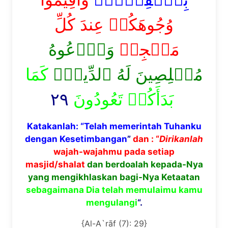
وُجُوهَكُمۡ عِندَ كُلِّ
مَسۡجِدٖ
وَٱدۡعُوهُ
مُخۡلِصِينَ لَهُ ٱلدِّينَۚ
كَمَا
٢٩
بَدَأَكُمۡ تَعُودُونَ
Katakanlah: “Telah memerintah Tuhanku
dengan Kesetimbangan
”
dan : “
Dirikanlah
wajah-wajahmu pada setiap
masjid/shalat
dan berdoalah kepada-Nya
yang mengikhlaskan bagi-Nya Ketaatan
sebagaimana Dia telah memulaimu kamu
mengulangi
“.
{Al-A`rāf (7): 29}