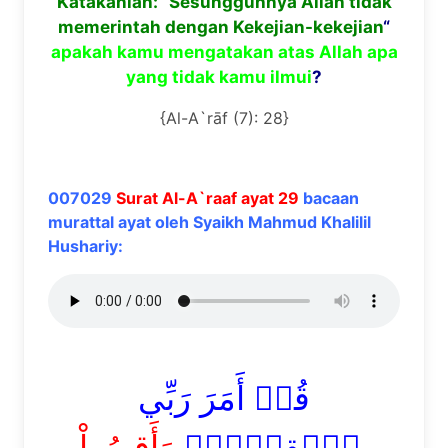
Katakanlah: “Sesungguhnya Allah tidak
memerintah dengan Kekejian-kekejian
“
apakah kamu mengatakan atas Allah apa
yang tidak kamu ilmui
?
{Al-A`rāf (7): 28}
007029
Surat Al-A`raaf ayat 29
bacaan
murattal ayat oleh Syaikh Mahmud Khalilil
Hushariy:
قُلۡ أَمَرَ رَبِّي
بِٱلۡقِسۡطِۖ
وَأَقِيمُواْ