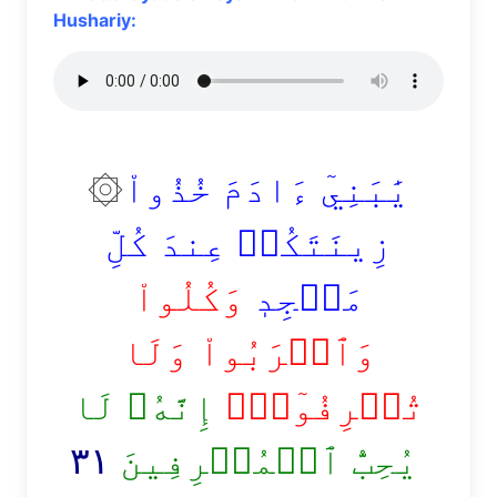
Hushariy:
۞
يَٰبَنِيٓ ءَادَمَ خُذُواْ
زِينَتَكُمۡ عِندَ كُلِّ
مَسۡجِدٖ
وَكُلُواْ
وَٱشۡرَبُواْ وَلَا
تُسۡرِفُوٓاْۚ
إِنَّهُۥ لَا
٣١
يُحِبُّ ٱلۡمُسۡرِفِينَ