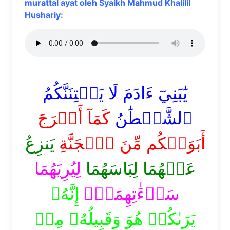
murattal ayat oleh Syaikh Mahmud Khalilil
Hushariy:
يَٰبَنِيٓ ءَادَمَ لَا يَفۡتِنَنَّكُمُ
ٱلشَّيۡطَٰنُ
كَمَآ أَخۡرَجَ
أَبَوَيۡكُم مِّنَ ٱلۡجَنَّةِ
يَنزِعُ
عَنۡهُمَا لِبَاسَهُمَا
لِيُرِيَهُمَا
سَوۡءَٰتِهِمَآۚ
إِنَّهُۥ
يَرَىٰكُمۡ هُوَ وَقَبِيلُهُۥ مِنۡ