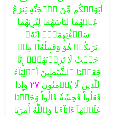
أَبَوَيۡكُم مِّنَ ٱلۡجَنَّةِ يَنزِعُ
عَنۡهُمَا لِبَاسَهُمَا لِيُرِيَهُمَا
سَوۡءَٰتِهِمَآۚ إِنَّهُۥ
يَرَىٰكُمۡ هُوَ وَقَبِيلُهُۥ مِنۡ
حَيۡثُ لَا تَرَوۡنَهُمۡۗ إِنَّا
جَعَلۡنَا ٱلشَّيَٰطِينَ أَوۡلِيَآءَ
وَإِذَا
٢٧
لِلَّذِينَ لَا يُؤۡمِنُونَ
فَعَلُواْ فَٰحِشَةٗ قَالُواْ وَجَدۡنَا
عَلَيۡهَآ ءَابَآءَنَا وَٱللَّهُ أَمَرَنَا