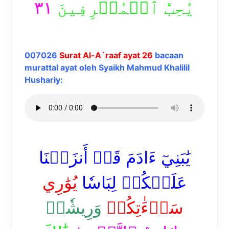
٣١
يُحِبُّ ٱلۡمُسۡرِفِينَ
007026
Surat Al-A`raaf ayat 26
bacaan
murattal ayat oleh Syaikh Mahmud Khalilil
Hushariy:
يَٰبَنِيٓ ءَادَمَ قَدۡ أَنزَلۡنَا
عَلَيۡكُمۡ لِبَاسٗا
يُوَٰرِي
سَوۡءَٰتِكُمۡ
وَرِيشٗاۖ