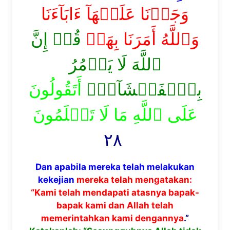
وَجَدۡنَا عَلَيۡهَآ ءَابَآءَنَا
وَٱللَّهُ أَمَرَنَا بِهَاۗ
قُلۡ إِنَّ
ٱللَّهَ لَا يَأۡمُرُ
بِٱلۡفَحۡشَآءِۖ
أَتَقُولُونَ
عَلَى ٱللَّهِ مَا لَا تَعۡلَمُونَ
٢٨
Dan apabila mereka telah melakukan
kekejian
mereka telah mengatakan:
“Kami telah mendapati atasnya bapak-
bapak kami dan Allah telah
memerintahkan kami dengannya
.”