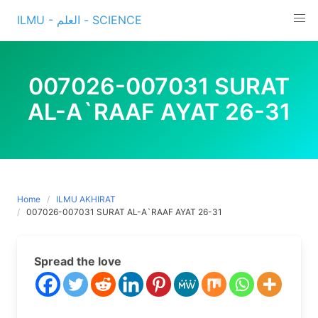
Skip
ILMU - العلم - SCIENCE
to
content
007026-007031 SURAT
AL-A`RAAF AYAT 26-31
Home
ILMU AKHIRAT
007026-007031 SURAT AL-A`RAAF AYAT 26-31
Spread the love