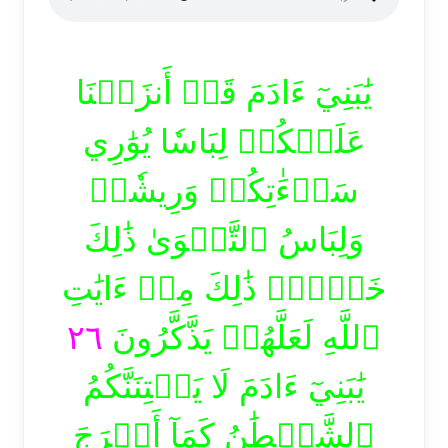
يَٰبَنِيٓ ءَادَمَ قَدۡ أَنزَلۡنَا
عَلَيۡكُمۡ لِبَاسٗا يُوَٰرِي
سَوۡءَٰتِكُمۡ وَرِيشٗاۖ
وَلِبَاسُ ٱلتَّقۡوَىٰ ذَٰلِكَ
خَيۡرٞۚ ذَٰلِكَ مِنۡ ءَايَٰتِ
٢٦
ٱللَّهِ لَعَلَّهُمۡ يَذَّكَّرُونَ
يَٰبَنِيٓ ءَادَمَ لَا يَفۡتِنَنَّكُمُ
ٱلشَّيۡطَٰنُ كَمَآ أَخۡرَجَ