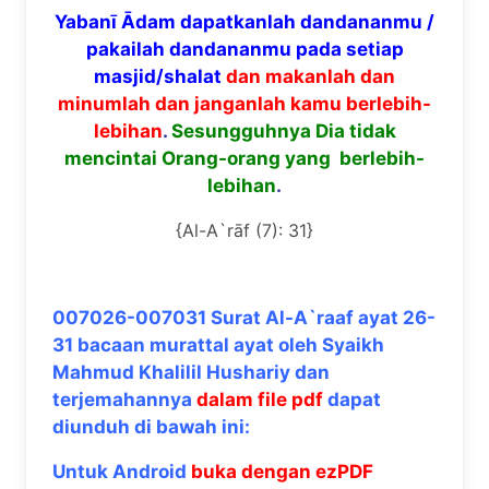
Yabanī Ādam dapatkanlah dandananmu /
pakailah dandananmu pada setiap
masjid/shalat
dan makanlah dan
minumlah dan janganlah kamu berlebih-
lebihan
.
Sesungguhnya Dia tidak
mencintai Orang-orang yang berlebih-
lebihan
.
{Al-A`rāf (7): 31}
007026-007031 Surat Al-A`raaf ayat 26-
31 bacaan murattal ayat oleh Syaikh
Mahmud Khalilil Hushariy dan
terjemahannya
dalam file pdf
dapat
diunduh di bawah ini:
Untuk Android
buka dengan ezPDF