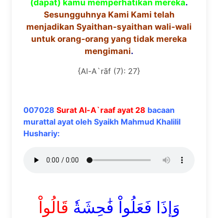
(dapat) kamu memperhatikan mereka
.
Sesungguhnya Kami Kami telah
menjadikan Syaithan-syaithan wali-wali
untuk orang-orang yang tidak mereka
mengimani
.
{Al-A`rāf (7): 27}
007028
Surat Al-A`raaf ayat 28
bacaan
murattal ayat oleh Syaikh Mahmud Khalilil
Hushariy:
وَإِذَا فَعَلُواْ فَٰحِشَةٗ
قَالُواْ