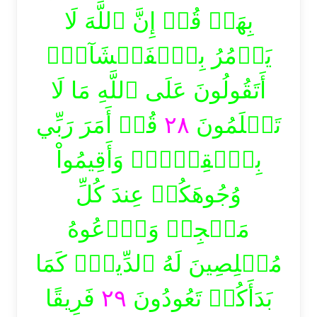
بِهَاۗ قُلۡ إِنَّ ٱللَّهَ لَا
يَأۡمُرُ بِٱلۡفَحۡشَآءِۖ
أَتَقُولُونَ عَلَى ٱللَّهِ مَا لَا
قُلۡ أَمَرَ رَبِّي
٢٨
تَعۡلَمُونَ
بِٱلۡقِسۡطِۖ وَأَقِيمُواْ
وُجُوهَكُمۡ عِندَ كُلِّ
مَسۡجِدٖ وَٱدۡعُوهُ
مُخۡلِصِينَ لَهُ ٱلدِّينَۚ كَمَا
فَرِيقًا
٢٩
بَدَأَكُمۡ تَعُودُونَ