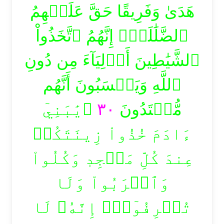
هَدَىٰ وَفَرِيقًا حَقَّ عَلَيۡهِمُ
ٱلضَّلَٰلَةُۚ إِنَّهُمُ ٱتَّخَذُواْ
ٱلشَّيَٰطِينَ أَوۡلِيَآءَ مِن دُونِ
ٱللَّهِ وَيَحۡسَبُونَ أَنَّهُم
۞يَٰبَنِيٓ
٣٠
مُّهۡتَدُونَ
ءَادَمَ خُذُواْ زِينَتَكُمۡ
عِندَ كُلِّ مَسۡجِدٖ وَكُلُواْ
وَٱشۡرَبُواْ وَلَا
تُسۡرِفُوٓاْۚ إِنَّهُۥ لَا