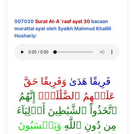
007030
Surat Al-A`raaf ayat 30
bacaan
murattal ayat oleh Syaikh Mahmud Khalilil
Hushariy:
فَرِيقًا هَدَىٰ
وَفَرِيقًا حَقَّ
عَلَيۡهِمُ ٱلضَّلَٰلَةُۚ
إِنَّهُمُ
ٱتَّخَذُواْ ٱلشَّيَٰطِينَ أَوۡلِيَآءَ
مِن دُونِ ٱللَّهِ
وَيَحۡسَبُونَ