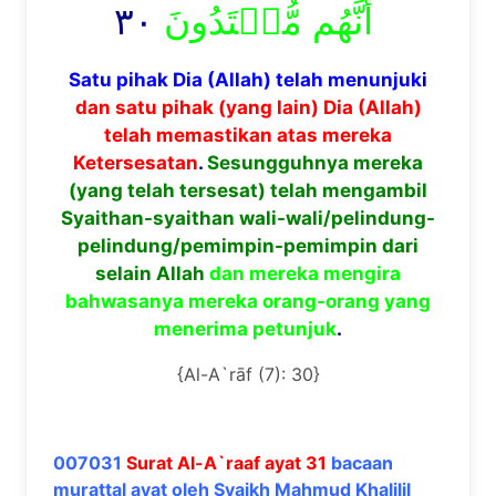
٣٠
أَنَّهُم مُّهۡتَدُونَ
Satu pihak Dia (Allah) telah menunjuk
i
dan satu pihak (yang lain) Dia (Allah)
telah memastikan atas mereka
Ketersesatan
.
Sesungguhnya mereka
(yang telah tersesat) telah mengambil
Syaithan-syaithan wali-wali/pelindung-
pelindung/pemimpin-pemimpin dari
selain Allah
dan mereka mengira
bahwasanya mereka orang-orang yang
menerima petunjuk
.
{Al-A`rāf (7): 30}
007031
Surat Al-A`raaf ayat 31
bacaan
murattal ayat oleh Syaikh Mahmud Khalilil