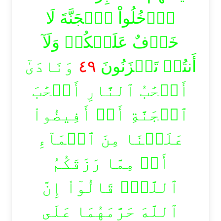
ٱدۡخُلُواْ ٱلۡجَنَّةَ لَا
خَوۡفٌ عَلَيۡكُمۡ وَلَآ
وَنَادَىٰٓ
٤٩
أَنتُمۡ تَحۡزَنُونَ
أَصۡحَٰبُ ٱلنَّارِ أَصۡحَٰبَ
ٱلۡجَنَّةِ أَنۡ أَفِيضُواْ
عَلَيۡنَا مِنَ ٱلۡمَآءِ
أَوۡ مِمَّا رَزَقَكُمُ
ٱللَّهُۚ قَالُوٓاْ إِنَّ
ٱللَّهَ حَرَّمَهُمَا عَلَى