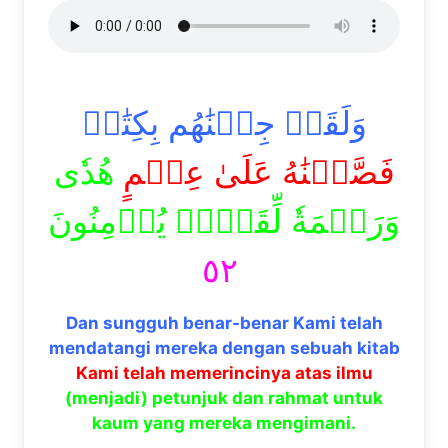
وَلَقَدۡ جِئۡنَٰهُم بِكِتَٰبٖ
فَصَّلۡنَٰهُ عَلَىٰ عِلۡمٍ
هُدٗى
وَرَحۡمَةٗ لِّقَوۡمٖ يُؤۡمِنُونَ
٥٢
Dan sungguh benar-benar Kami telah
mendatangi mereka dengan sebuah kitab
Kami telah memerincinya atas ilmu
(menjadi) petunjuk dan rahmat untuk
kaum yang mereka mengimani.