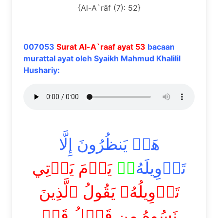
{Al-A`rāf (7): 52}
007053
Surat Al-A`raaf ayat 53
bacaan
murattal ayat oleh Syaikh Mahmud Khalilil
Hushariy:
هَلۡ يَنظُرُونَ إِلَّا
تَأۡوِيلَهُ
ۥۚ
يَوۡمَ يَأۡتِي
تَأۡوِيلُهُۥ يَقُولُ ٱلَّذِينَ
نَسُوهُ مِن قَبۡلُ قَدۡ