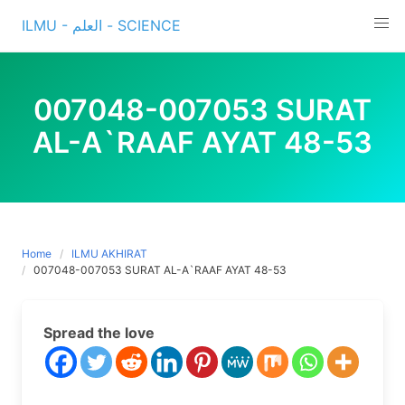
Skip
ILMU - العلم - SCIENCE
to
content
007048-007053 SURAT
AL-A`RAAF AYAT 48-53
Home
ILMU AKHIRAT
007048-007053 SURAT AL-A`RAAF AYAT 48-53
Spread the love