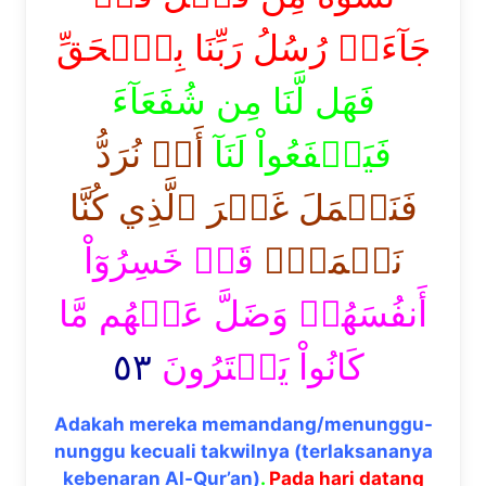
جَآءَتۡ رُسُلُ رَبِّنَا بِٱلۡحَقِّ
فَهَل لَّنَا مِن شُفَعَآءَ
فَيَشۡفَعُواْ لَنَآ
أَوۡ نُرَدُّ
فَنَعۡمَلَ غَيۡرَ ٱلَّذِي كُنَّا
نَعۡمَلُۚ
قَدۡ خَسِرُوٓاْ
أَنفُسَهُمۡ وَضَلَّ عَنۡهُم مَّا
٥٣
كَانُواْ يَفۡتَرُونَ
Adakah mereka memandang/menunggu-
nunggu kecuali takwilnya (terlaksananya
kebenaran Al-Qur’an)
.
Pada hari datang