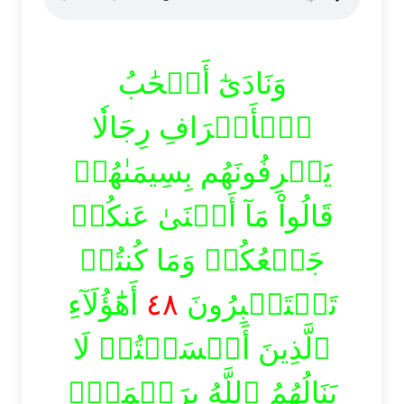
وَنَادَىٰٓ أَصۡحَٰبُ
ٱلۡأَعۡرَافِ رِجَالٗا
يَعۡرِفُونَهُم بِسِيمَىٰهُمۡ
قَالُواْ مَآ أَغۡنَىٰ عَنكُمۡ
جَمۡعُكُمۡ وَمَا كُنتُمۡ
أَهَٰٓؤُلَآءِ
٤٨
تَسۡتَكۡبِرُونَ
ٱلَّذِينَ أَقۡسَمۡتُمۡ لَا
يَنَالُهُمُ ٱللَّهُ بِرَحۡمَةٍۚ