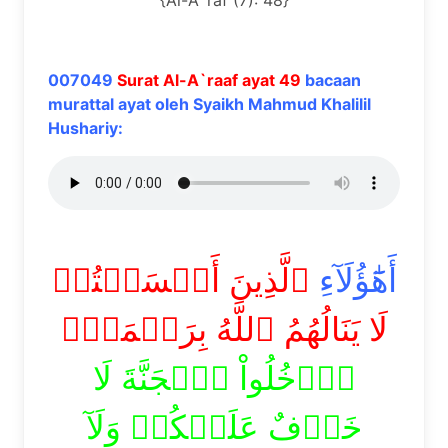
{Al-A`rāf (7): 48}
007049
Surat Al-A`raaf ayat 49
bacaan
murattal ayat oleh Syaikh Mahmud Khalilil
Hushariy:
أَهَٰٓؤُلَآءِ
ٱلَّذِينَ أَقۡسَمۡتُمۡ
لَا يَنَالُهُمُ ٱللَّهُ بِرَحۡمَةٍۚ
ٱدۡخُلُواْ ٱلۡجَنَّةَ لَا
خَوۡفٌ عَلَيۡكُمۡ وَلَآ