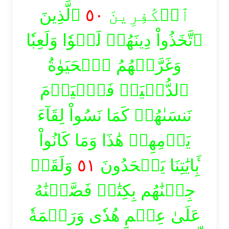
ٱلَّذِينَ
٥٠
ٱلۡكَٰفِرِينَ
ٱتَّخَذُواْ دِينَهُمۡ لَهۡوٗا وَلَعِبٗا
وَغَرَّتۡهُمُ ٱلۡحَيَوٰةُ
ٱلدُّنۡيَاۚ فَٱلۡيَوۡمَ
نَنسَىٰهُمۡ كَمَا نَسُواْ لِقَآءَ
يَوۡمِهِمۡ هَٰذَا وَمَا كَانُواْ
وَلَقَدۡ
٥١
بِ‍َٔايَٰتِنَا يَجۡحَدُونَ
جِئۡنَٰهُم بِكِتَٰبٖ فَصَّلۡنَٰهُ
عَلَىٰ عِلۡمٍ هُدٗى وَرَحۡمَةٗ