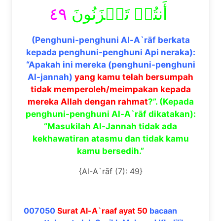
٤٩
أَنتُمۡ تَحۡزَنُونَ
(Penghuni-penghuni Al-A`rāf berkata
kepada penghuni-penghuni Api neraka):
“Apakah ini mereka (penghuni-penghuni
Al-jannah)
yang kamu telah bersumpah
tidak memperoleh/meimpakan kepada
mereka Allah dengan rahmat
?”. (Kepada
penghuni-penghuni Al-A`rāf dikatakan):
“Masukilah Al-Jannah tidak ada
kekhawatiran atasmu dan tidak kamu
kamu bersedih.”
{Al-A`rāf (7): 49}
007050
Surat Al-A`raaf ayat 50
bacaan