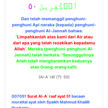
٥٠
ٱلۡكَٰفِرِينَ
Dan telah memanggil penghuni-
penghuni Api neraka (kepada) penghuni-
penghuni Al-Jannah bahwa
:
“
Limpahkanlah atas kami dari Air atau
dari apa yang telah rezekikan kepadamu
Allah
“. Mereka (penghuni-penghuni Al-
Jannah) telah berkata: “Sesungguhnya
Allah telah mengharamkan keduanya
atas Orang-orang kafir.
{Al-A`rāf (7): 50}
007051
Surat Al-A`raaf ayat 51
bacaan
murattal ayat oleh Syaikh Mahmud Khalilil
Hushariy: