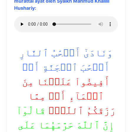
murattal ayat oleh Syaikh Mahmud Khalilil
Hushariy:
وَنَادَىٰٓ أَصۡحَٰبُ ٱلنَّارِ
أَصۡحَٰبَ ٱلۡجَنَّةِ أَنۡ
أَفِيضُواْ عَلَيۡنَا مِنَ
ٱلۡمَآءِ أَوۡ مِمَّا
رَزَقَكُمُ ٱللَّهُۚ
قَالُوٓاْ
إِنَّ ٱللَّهَ حَرَّمَهُمَا عَلَى