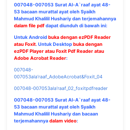
007048-007053 Surat Al-A`raaf ayat 48-
53 bacaan murattal ayat oleh Syaikh
Mahmud Khalilil Hushariy dan terjemahannya
dalam file pdf
dapat diunduh di bawah ini:
Untuk Android
buka dengan ezPDF Reader
atau Foxit
. Untuk Desktop
buka dengan
ezPDF Player atau Foxit Pdf Reader atau
Adobe Acrobat Reader
:
007048-
007053ala’raaf_AdobeAcrobat&Foxit_04
007048-007053ala’raaf_02_foxitpdfreader
007048-007053 Surat Al-A`raaf ayat 48-
53 bacaan murattal ayat oleh Syaikh
Mahmud Khalilil Hushariy dan bacaan
terjemahannya
dalam video
: