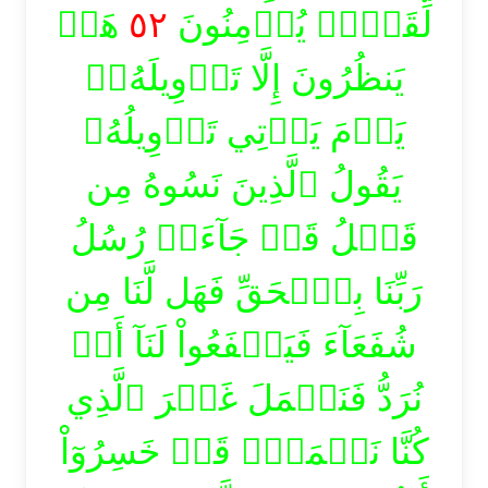
هَلۡ
٥٢
لِّقَوۡمٖ يُؤۡمِنُونَ
يَنظُرُونَ إِلَّا تَأۡوِيلَهُۥۚ
يَوۡمَ يَأۡتِي تَأۡوِيلُهُۥ
يَقُولُ ٱلَّذِينَ نَسُوهُ مِن
قَبۡلُ قَدۡ جَآءَتۡ رُسُلُ
رَبِّنَا بِٱلۡحَقِّ فَهَل لَّنَا مِن
شُفَعَآءَ فَيَشۡفَعُواْ لَنَآ أَوۡ
نُرَدُّ فَنَعۡمَلَ غَيۡرَ ٱلَّذِي
كُنَّا نَعۡمَلُۚ قَدۡ خَسِرُوٓاْ