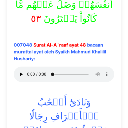
أَنفُسَهُمۡ وَضَلَّ عَنۡهُم مَّا
٥٣
كَانُواْ يَفۡتَرُونَ
007048
Surat Al-A`raaf ayat 48
bacaan
murattal ayat oleh Syaikh Mahmud Khalilil
Hushariy:
وَنَادَىٰٓ أَصۡحَٰبُ
ٱلۡأَعۡرَافِ رِجَالٗا