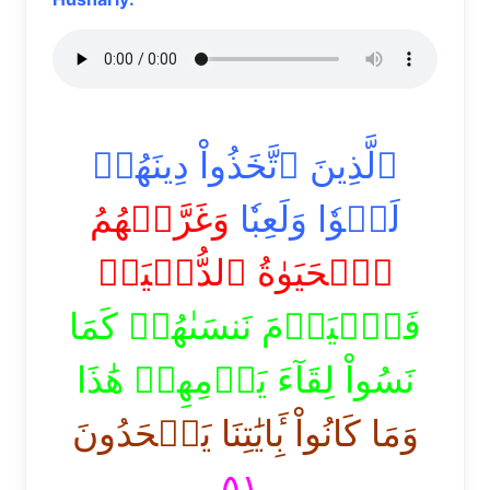
ٱلَّذِينَ ٱتَّخَذُواْ دِينَهُمۡ
لَهۡوٗا وَلَعِبٗا
وَغَرَّتۡهُمُ
ٱلۡحَيَوٰةُ ٱلدُّنۡيَاۚ
فَٱلۡيَوۡمَ نَنسَىٰهُمۡ كَمَا
نَسُواْ لِقَآءَ يَوۡمِهِمۡ هَٰذَا
وَمَا كَانُواْ بِ‍َٔايَٰتِنَا يَجۡحَدُونَ
٥١