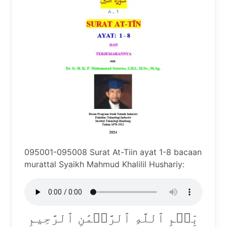
095001-095008 Surat At-Tiin ayat 1-8 bacaan
murattal Syaikh Mahmud Khalilil Hushariy:
بِّسۡمِ ٱللَّهِ ٱلرَّحۡمَٰنِ ٱلرَّحِيمِ