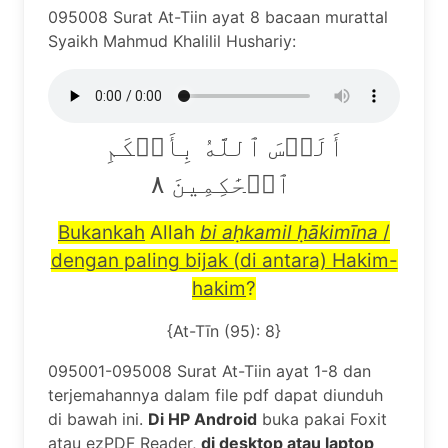
095008 Surat At-Tiin ayat 8 bacaan murattal
Syaikh Mahmud Khalilil Hushariy:
أَلَيۡسَ ٱللَّهُ بِأَحۡكَمِ
ٱلۡحَٰكِمِينَ ٨
Bukankah
Allah
bi a
ḥ
kamil
ḥā
kim
ī
na
/
dengan paling bijak (di antara) Hakim-
hakim
?
{At-Tīn (95): 8}
095001-095008 Surat At-Tiin ayat 1-8 dan
terjemahannya dalam file pdf dapat diunduh
di bawah ini.
Di HP Android
buka pakai Foxit
atau ezPDF Reader,
di desktop atau laptop