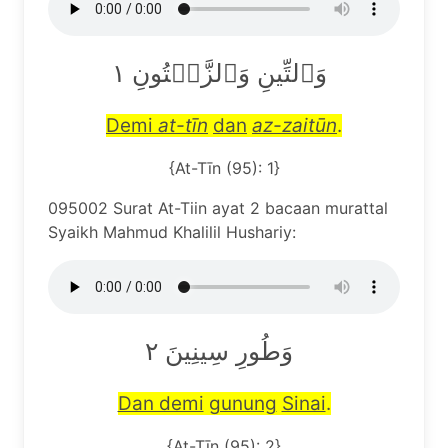
وَٱلتِّينِ وَٱلزَّيۡتُونِ ١
Demi
at-t
ī
n
dan
az-zait
ū
n
.
{At-Tīn (95): 1}
095002 Surat At-Tiin ayat 2 bacaan murattal
Syaikh Mahmud Khalilil Hushariy:
وَطُورِ سِينِينَ ٢
Dan demi
gunung
Sinai
.
{At-Tīn (95): 2}