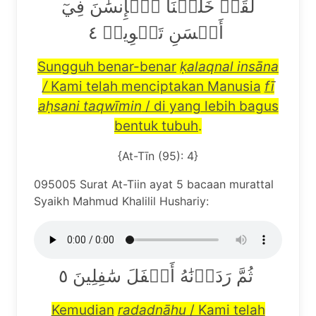
لَقَدۡ خَلَقۡنَا ٱلۡإِنسَٰنَ فِيٓ
أَحۡسَنِ تَقۡوِيمٖ ٤
Sungguh benar-benar
ḳ
alaqnal ins
ā
na
/
Kami telah menciptakan Manusia
f
ī
a
ḥ
sani taqw
ī
min
/ di yang lebih bagus
bentuk tubuh
.
{At-Tīn (95): 4}
095005 Surat At-Tiin ayat 5 bacaan murattal
Syaikh Mahmud Khalilil Hushariy:
ثُمَّ رَدَدۡنَٰهُ أَسۡفَلَ سَٰفِلِينَ ٥
Kemudian
radadn
ā
hu
/ Kami telah