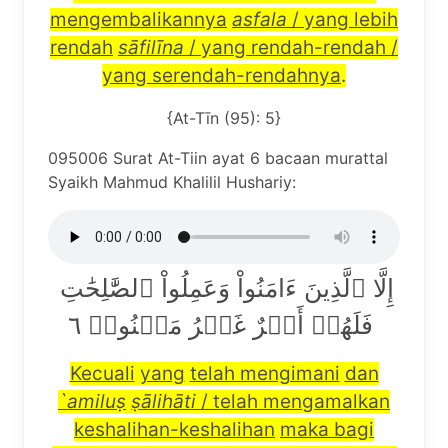
mengembalikannya
asfala
/ yang lebih
rendah
s
ā
fil
ī
na
/ yang rendah-rendah /
yang serendah-rendahnya
.
{At-Tīn (95): 5}
095006 Surat At-Tiin ayat 6 bacaan murattal
Syaikh Mahmud Khalilil Hushariy:
إِلَّا ٱلَّذِينَ ءَامَنُواْ وَعَمِلُواْ ٱلصَّٰلِحَٰتِ
فَلَهُمۡ أَجۡرٌ غَيۡرُ مَمۡنُونٖ ٦
Kecuali
yang
telah mengimani
dan
`amilu
ṣ
ṣā
lih
ā
ti
/ telah mengamalkan
keshalihan-keshalihan
maka bagi