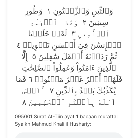
وَٱلتِّينِ وَٱلزَّيۡتُونِ ١ وَطُورِ
سِينِينَ ٢ وَهَٰذَا ٱلۡبَلَدِ
ٱلۡأَمِينِ ٣ لَقَدۡ خَلَقۡنَا
ٱلۡإِنسَٰنَ فِيٓ أَحۡسَنِ تَقۡوِيمٖ ٤
ثُمَّ رَدَدۡنَٰهُ أَسۡفَلَ سَٰفِلِينَ ٥ إِلَّا
ٱلَّذِينَ ءَامَنُواْ وَعَمِلُواْ ٱلصَّٰلِحَٰتِ
فَلَهُمۡ أَجۡرٌ غَيۡرُ مَمۡنُونٖ ٦ فَمَا
يُكَذِّبُكَ بَعۡدُ بِٱلدِّينِ ٧ أَلَيۡسَ
ٱللَّهُ بِأَحۡكَمِ ٱلۡحَٰكِمِينَ ٨
095001 Surat At-Tiin ayat 1 bacaan murattal
Syaikh Mahmud Khalilil Hushariy: