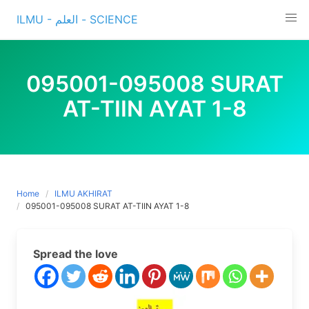
Skip
ILMU - العلم - SCIENCE
to
content
095001-095008 SURAT
AT-TIIN AYAT 1-8
Home
ILMU AKHIRAT
095001-095008 SURAT AT-TIIN AYAT 1-8
Spread the love