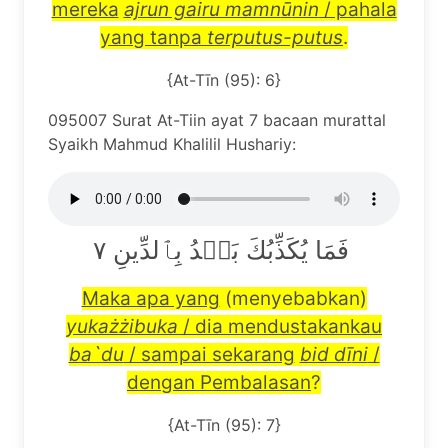
mereka
ajrun gairu mamn
ū
nin
/ pahala
yang tanpa
terputus-putus
.
{At-Tīn (95): 6}
095007 Surat At-Tiin ayat 7 bacaan murattal
Syaikh Mahmud Khalilil Hushariy:
فَمَا يُكَذِّبُكَ بَعۡدُ بِٱلدِّينِ ٧
Maka apa yang
(menyebabkan)
yuka
żż
ibuka
/ dia mendustakankau
ba`du
/ sampai sekarang
bid d
ī
ni
/
dengan Pembalasan
?
{At-Tīn (95): 7}