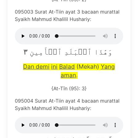
095003 Surat At-Tiin ayat 3 bacaan murattal
Syaikh Mahmud Khalilil Hushariy:
وَهَٰذَا ٱلۡبَلَدِ ٱلۡأَمِينِ ٣
Dan demi
ini
Balad
(Mekah)
Yang
aman
.
{At-Tīn (95): 3}
095004 Surat At-Tiin ayat 4 bacaan murattal
Syaikh Mahmud Khalilil Hushariy: