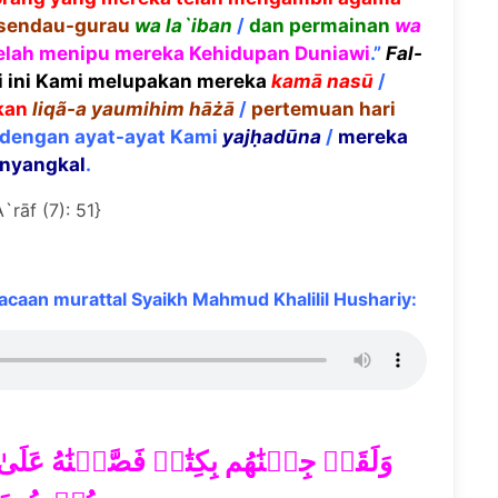
sendau-gurau
wa la`iban
/
dan permainan
wa
elah menipu mereka Kehidupan Duniawi
.”
Fal-
i ini Kami melupakan mereka
kam
ā
nas
ū
/
kan
liq
ã
-a yaumihim h
ā
ż
ā
/
pertemuan hari
 dengan ayat-ayat Kami
yaj
ḥ
ad
ū
na
/
mereka
nyangkal
.
`rāf (7): 51}
caan murattal Syaikh Mahmud Khalilil Hushariy:
وَلَقَدۡ جِئۡنَٰهُم بِكِتَٰبٖ فَصَّلۡنَٰهُ عَل