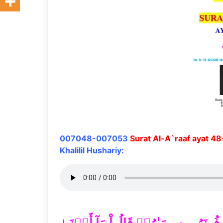
007048-007053
Surat Al-A`raaf ayat 4
Khalilil Hushariy: