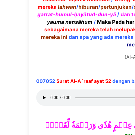
mereka
lahwan
/
hiburan
/
pertunjukan
/
garrat-hum
ul-
ḥ
ay
ā
tud-dun-y
ā
/
dan t
yauma nans
ā
hum
/
Maka Pada har
sebagaimana mereka telah melupa
mereka ini
dan apa yang ada mereka
me
{Al-A
007052
Surat Al-A`raaf ayat 52
dengan ba
َىٰ عِلۡمٍ هُدٗى وَرَحۡمَةٗ لِّقَوۡمٖ