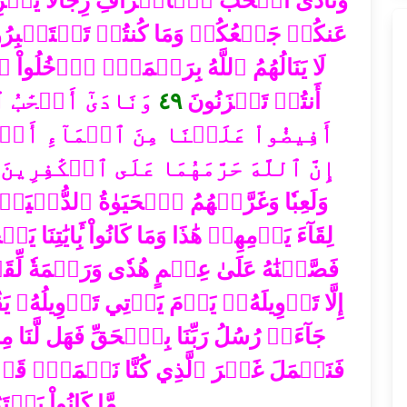
وَنَادَىٰٓ أَصۡحَٰبُ ٱلۡأَعۡرَافِ رِجَالٗا يَعۡرِفُ
عَنكُمۡ جَمۡعُكُمۡ وَمَا كُنتُمۡ تَسۡتَكۡبِرُ
لَا يَنَالُهُمُ ٱللَّهُ بِرَحۡمَةٍۚ ٱدۡخُلُواْ 
وَنَادَىٰٓ أَصۡحَٰبُ 
٤٩
أَنتُمۡ تَحۡزَنُونَ
أَفِيضُواْ عَلَيۡنَا مِنَ ٱلۡمَآءِ أَوۡ م
إِنَّ ٱللَّهَ حَرَّمَهُمَا عَلَى ٱلۡكَٰفِرِينَ
وَلَعِبٗا وَغَرَّتۡهُمُ ٱلۡحَيَوٰةُ ٱلدُّنۡيَاۚ
لِقَآءَ يَوۡمِهِمۡ هَٰذَا وَمَا كَانُواْ بِ‍َٔايَٰتِنَا يَ
فَصَّلۡنَٰهُ عَلَىٰ عِلۡمٍ هُدٗى وَرَحۡمَةٗ لّ
إِلَّا تَأۡوِيلَهُۥۚ يَوۡمَ يَأۡتِي تَأۡوِيلُهُۥ 
جَآءَتۡ رُسُلُ رَبِّنَا بِٱلۡحَقِّ فَهَل لَّنَا مِن 
فَنَعۡمَلَ غَيۡرَ ٱلَّذِي كُنَّا نَعۡمَلُۚ قَدۡ
مَّا كَانُواْ يَفۡت