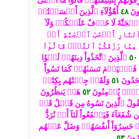
ونَهُم بِسِيمَىٰهُمۡ قَالُواْ مَآ أَغۡنَىٰ
أَهَٰٓؤُلَآءِ ٱلَّذِينَ أَقۡسَمۡتُمۡ
٤٨
ونَ
ٱلۡجَنَّةَ لَا خَوۡفٌ عَلَيۡكُمۡ وَلَآ
ٱلنَّارِ أَصۡحَٰبَ ٱلۡجَنَّةِ أَنۡ
ِمَّا رَزَقَكُمُ ٱللَّهُۚ قَالُوٓاْ
ٱلَّذِينَ ٱتَّخَذُواْ دِينَهُمۡ لَهۡوٗا
٥٠
 فَٱلۡيَوۡمَ نَنسَىٰهُمۡ كَمَا نَسُواْ
وَلَقَدۡ جِئۡنَٰهُم بِكِتَٰبٖ
٥١
جۡحَدُونَ
هَلۡ يَنظُرُونَ
٥٢
ِقَوۡمٖ يُؤۡمِنُونَ
يَقُولُ ٱلَّذِينَ نَسُوهُ مِن قَبۡلُ قَدۡ
شُفَعَآءَ فَيَشۡفَعُواْ لَنَآ أَوۡ نُرَدُّ
 خَسِرُوٓاْ أَنفُسَهُمۡ وَضَلَّ عَنۡهُم
٥٣
َرُونَ