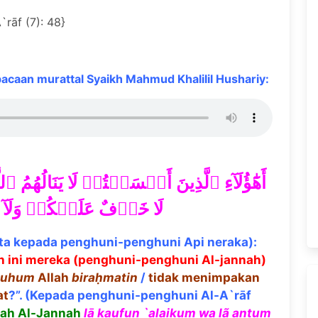
`rāf (7): 48}
caan murattal Syaikh Mahmud Khalilil Hushariy:
أَهَٰٓؤُلَآءِ ٱلَّذِينَ أَقۡسَمۡتُمۡ لَا يَنَالُهُم
لَا خَوۡفٌ عَلَيۡكُمۡ وَلَآ 
ta kepada penghuni-penghuni Api neraka):
 ini mereka (penghuni-penghuni Al-jannah)
luhum
Allah
bira
ḥ
matin
/
tidak menimpakan
at
?”. (Kepada penghuni-penghuni Al-A`rāf
ah Al-Jannah
l
ā
ḳ
aufun `alaikum
wa l
ã
antum