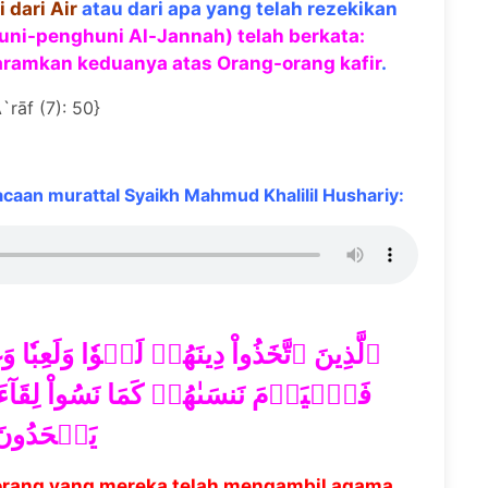
 dari Air
atau dari apa yang telah rezekikan
ni-penghuni Al-Jannah) telah berkata:
ramkan keduanya atas Orang-orang kafir
.
`rāf (7): 50}
aan murattal Syaikh Mahmud Khalilil Hushariy:
ٱلَّذِينَ ٱتَّخَذُواْ دِينَهُمۡ لَهۡوٗا وَلَعِبٗ
فَٱلۡيَوۡمَ نَنسَىٰهُمۡ كَمَا نَسُواْ لِقَآءَ يَوۡم
يَجۡحَدُون
rang yang mereka telah mengambil agama