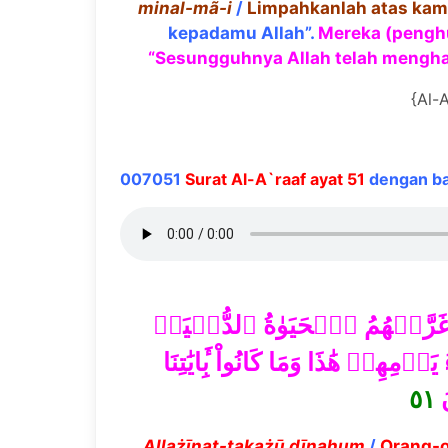
minal-m
ã
-i
/
Limpahkanlah atas kami
kepadamu Allah”.
Mereka (penghu
“Sesungguhnya Allah telah mengha
{Al-A
007051
Surat Al-A`raaf ayat 51
dengan bac
ا وَغَرَّتۡهُمُ ٱلۡحَيَوٰةُ ٱلدُّنۡيَاۚ
ِهِمۡ هَٰذَا وَمَا كَانُواْ بِ‍َٔايَٰتِنَا
٥١
َ
Alla
żī
nat-ta
ḳ
a
żū
d
ī
nahum
/
Orang-o