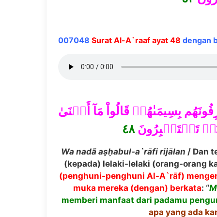
007048
Surat Al-A`raaf ayat 48
dengan ba
ونَهُم بِسِيمَىٰهُمۡ قَالُواْ مَآ أَغۡنَىٰ
٤٨
ُمۡ تَسۡتَكۡبِرُونَ
Wa nad
ã
a
ṣḥ
abul-a`r
ā
fi rij
ā
lan
/ Dan t
(kepada) lelaki-lelaki (orang-orang ka
(penghuni-penghuni Al-A`rāf) mengen
muka mereka (dengan) berkata
: “
memberi manfaat dari padamu peng
apa yang ada k