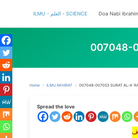
Skip
to
ILMU - العلم - SCIENCE
Doa Nabi Ibrahi
content
007048-0
Home
ILMU AKHIRAT
007048-007053 SURAT AL-A`RA
Spread the love