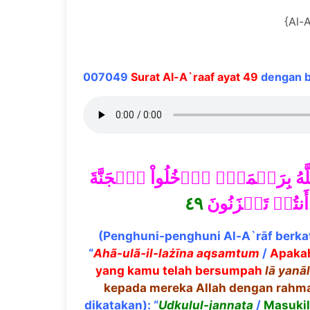
{Al-A
007049
Surat Al-A`raaf ayat 49
dengan ba
ُ ٱللَّهُ بِرَحۡمَةٍۚ ٱدۡخُلُواْ ٱلۡجَنَّةَ
٤٩
أَنتُمۡ تَحۡزَنُونَ
(Penghuni-penghuni Al-A`rāf berka
“
Ah
ã
-ul
ã
-il-la
żī
na aqsamtum
/
Apakah
yang kamu telah bersumpah
l
ā
yan
ā
kepada mereka Allah dengan rahm
dikatakan): “
Ud
ḳ
ulul-jannata
/
Masukil