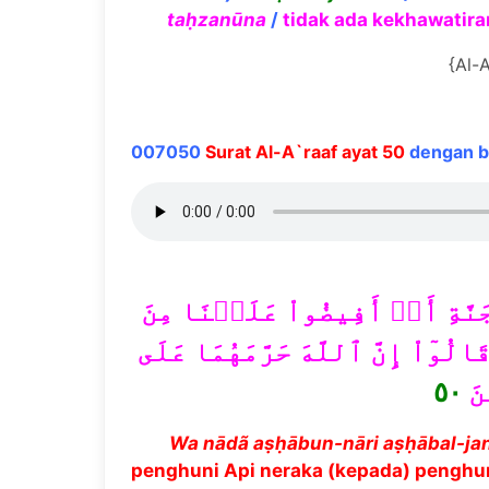
ta
ḥ
zan
ū
na
/
tidak ada kekhawatir
{Al-A
007050
Surat Al-A`raaf ayat 50
dengan ba
َنَّةِ أَنۡ أَفِيضُواْ عَلَيۡنَا مِنَ
ُوٓاْ إِنَّ ٱللَّهَ حَرَّمَهُمَا عَلَى
٥٠
نَ
Wa n
ā
d
ã
a
ṣḥā
bun-n
ā
ri a
ṣḥā
bal-ja
penghuni Api neraka (kepada) pengh