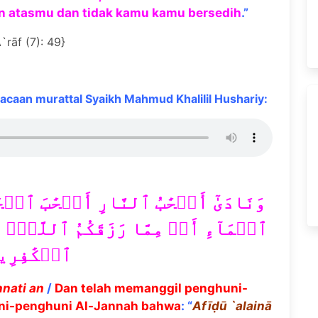
an atasmu dan tidak kamu kamu bersedih
.”
`rāf (7): 49}
caan murattal Syaikh Mahmud Khalilil Hushariy:
وَنَادَىٰٓ أَصۡحَٰبُ ٱلنَّارِ أَصۡحَٰبَ ٱلۡج
ٱلۡمَآءِ أَوۡ مِمَّا رَزَقَكُمُ ٱللَّهُۚ قَال
ٱلۡكَٰفِرِي
nnati an
/
Dan telah memanggil penghuni-
uni-penghuni Al-Jannah bahwa
: “
Af
īḍū
`alain
ā