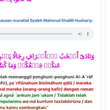
caan murattal Syaikh Mahmud Khalilil Hushariy:
وَنَادَىٰٓ أَصۡحَٰبُ ٱلۡأَعۡرَافِ رِجَالٗا يَعۡرِفُ
عَنكُمۡ جَمۡعُكُمۡ وَمَا كُنت
elah memanggil penghuni-penghuni Al-A`rāf
fir),
ya`rif
ū
nahum
bis
ī
m
ā
hum
q
ā
l
ū
/
mereka
al mereka (orang-orang kafir) dengan roman
M
ā
agn
ā
`ankum jam`ukum
/
Tidaklah telah
umpulanmu
wa m
ā
kuntum tastakbir
ū
na
/
dan
amu kamu sombongkan
.”