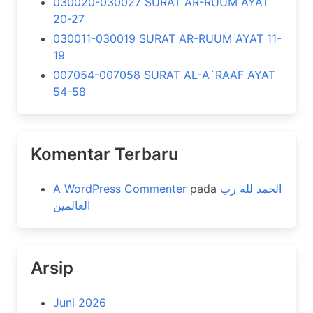
030020-030027 SURAT AR-RUUM AYAT
20-27
030011-030019 SURAT AR-RUUM AYAT 11-
19
007054-007058 SURAT AL-A`RAAF AYAT
54-58
Komentar Terbaru
A WordPress Commenter
pada
الحمد لله رب
العالمين
Arsip
Juni 2026