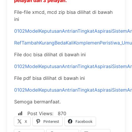
pelayan dan 3 pelayan.
File-file xmcd, mcd zip bisa dilihat di bawah
ini
0102ModelKeputusanAntrianTingkatAspirasiSistemA
RefTambahKurangBedaKaliKomplemenPeristiwa_Um
File doc bisa dilihat di bawah ini
0102ModelKeputusanAntrianTingkatAspirasiSistemA
File pdf bisa dilihat di bawah ini
0102ModelKeputusanAntrianTingkatAspirasiSistemA
Semoga bermanfaat.
Post Views:
870
X
Pinterest
Facebook