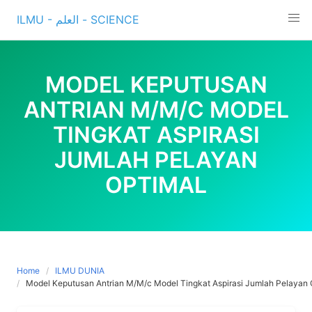
Skip
ILMU - العلم - SCIENCE
to
content
MODEL KEPUTUSAN
ANTRIAN M/M/C MODEL
TINGKAT ASPIRASI
JUMLAH PELAYAN
OPTIMAL
Home
ILMU DUNIA
Model Keputusan Antrian M/M/c Model Tingkat Aspirasi Jumlah Pelayan 