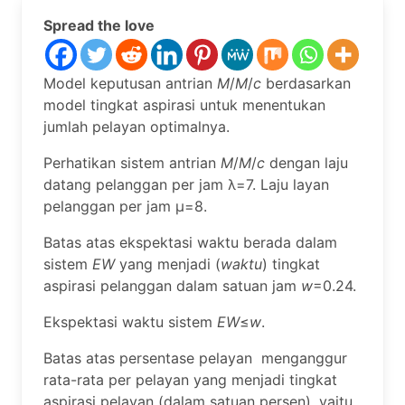
Spread the love
Model keputusan antrian
M
/
M
/
c
berdasarkan
model tingkat aspirasi untuk menentukan
jumlah pelayan optimalnya.
Perhatikan sistem antrian
M
/
M
/
c
dengan laju
datang pelanggan per jam λ=7. Laju layan
pelanggan per jam μ=8.
Batas atas ekspektasi waktu berada dalam
sistem
EW
yang menjadi (
waktu
) tingkat
aspirasi pelanggan dalam satuan jam
w
=0.24.
Ekspektasi waktu sistem
EW
≤
w
.
Batas atas persentase pelayan menganggur
rata-rata per pelayan yang menjadi tingkat
aspirasi pelayan (
dalam satuan persen
), yaitu