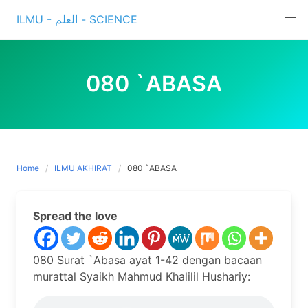
Skip
ILMU - العلم - SCIENCE
to
content
080 `ABASA
Home
ILMU AKHIRAT
080 `ABASA
Spread the love
080 Surat `Abasa ayat 1-42 dengan bacaan
murattal Syaikh Mahmud Khalilil Hushariy: