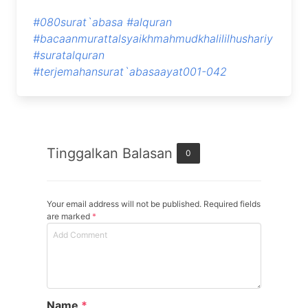
#080surat`abasa
#alquran
#bacaanmurattalsyaikhmahmudkhalililhushariy
#suratalquran
#terjemahansurat`abasaayat001-042
Tinggalkan Balasan
0
Your email address will not be published. Required fields
are marked
*
Name
*