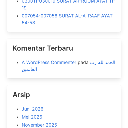
030011-030019 SURAT AR-RUUM AYAT 11-
19
007054-007058 SURAT AL-A`RAAF AYAT
54-58
Komentar Terbaru
A WordPress Commenter
pada
الحمد لله رب
العالمين
Arsip
Juni 2026
Mei 2026
November 2025