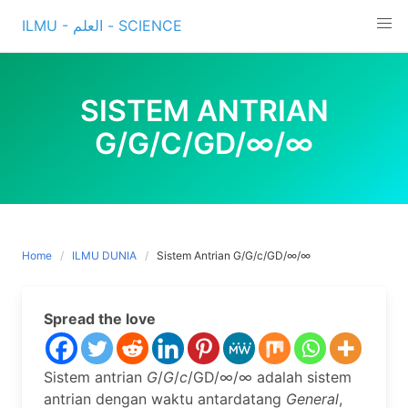
Skip
ILMU - العلم - SCIENCE
to
content
SISTEM ANTRIAN
G/G/C/GD/∞/∞
Home
ILMU DUNIA
Sistem Antrian G/G/c/GD/∞/∞
Spread the love
Sistem antrian
G
/
G
/
c
/GD/∞/∞ adalah sistem
antrian dengan waktu antardatang
General
,