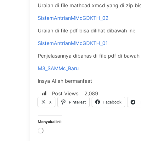
Uraian di file mathcad xmcd yang di zip bisa
SistemAntrianMMcGDKTH_02
Uraian di file pdf bisa dilihat dibawah ini:
SistemAntrianMMcGDKTH_01
Penjelasannya dibahas di file pdf di bawah i
M3_SAMMc_Baru
Insya Allah bermanfaat
Post Views:
2,089
X
Pinterest
Facebook
T
Menyukai ini:
Memuat...