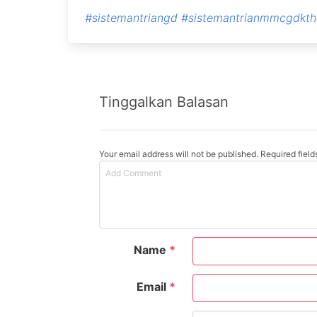
#sistemantriangd
#sistemantrianmmcgdkth
Tinggalkan Balasan
Your email address will not be published. Required fiel
Name
*
Email
*