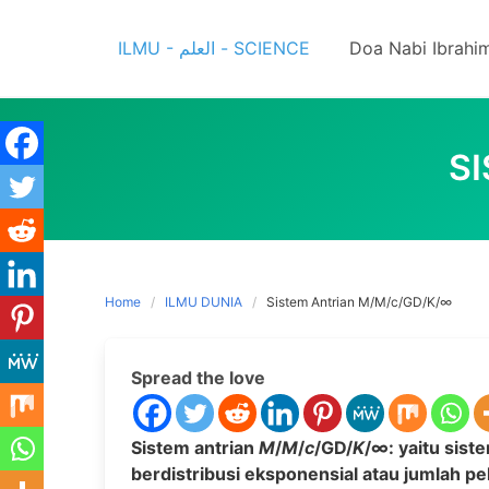
Skip
to
ILMU - العلم - SCIENCE
Doa Nabi Ibrahi
content
S
Home
ILMU DUNIA
Sistem Antrian M/M/c/GD/K/∞
Spread the love
Sistem antrian
M
/
M
/
c
/GD/
K
/∞: yaitu sist
berdistribusi eksponensial atau jumlah pe