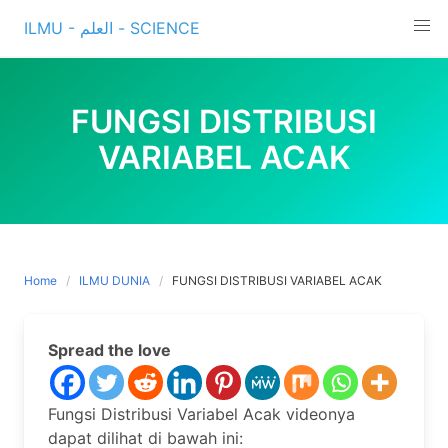
Skip
ILMU - العلم - SCIENCE
to
content
FUNGSI DISTRIBUSI
VARIABEL ACAK
Home
ILMU DUNIA
FUNGSI DISTRIBUSI VARIABEL ACAK
Spread the love
Fungsi Distribusi Variabel Acak videonya
dapat dilihat di bawah ini: