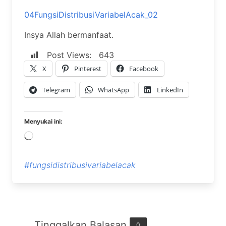
04FungsiDistribusiVariabelAcak_02
Insya Allah bermanfaat.
Post Views:
643
X
Pinterest
Facebook
Telegram
WhatsApp
LinkedIn
Menyukai ini:
Memuat...
#fungsidistribusivariabelacak
Tinggalkan Balasan
0