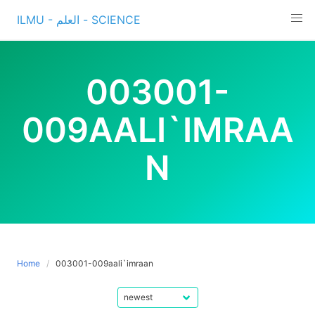
Skip
ILMU - العلم - SCIENCE
to
content
003001-
009AALI`IMRAA
N
Home
003001-009aali`imraan