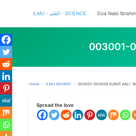
Skip
to
ILMU - العلم - SCIENCE
Doa Nabi Ibrahi
content
003001-0
Home
ILMU AKHIRAT
003001-003009 SURAT AALI `I
Spread the love