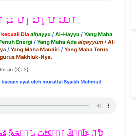
ٱللَّهُ لَآ إِلَٰهَ إِلَّا هُو
h kecuali Dia
al
ḥ
ayyu
/
Al-Hayyu
/
Yang Maha
Penuh Energi
/
Yang Maha Ada
alqayy
ū
m
/
Al-
Nya
/
Yang Maha Mandiri
/
Yang Maha Terus
gurus Makhluk-Nya
.
`Imrān (3): 2}
bacaan ayat oleh murattal Syaikh Mahmud
نَزَّلَ عَلَيۡكَ ٱلۡكِتَٰبَ بِٱلۡحَقِّ مُصَدِّ