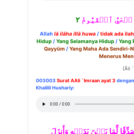
٢
َ ٱلۡحَيُّ ٱلۡقَيُّومُ
Allah
l
ā
il
ā
ha ill
ā
huwa
/
tidak ada ila
Hidup
/
Yang Selamanya Hidup
/
Yang 
Qayyūm
/
Yang Maha Ada Sendiri-
Menerus Men
{Āli 
003003
Surat AAli `Imraan ayat 3
dengan 
Khalilil Hushariy:
قٗا لِّمَا بَيۡنَ يَدَيۡهِ وَأَنزَلَ