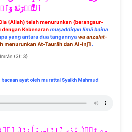
ٱلتَّوۡرَىٰةَ وَٱل
Dia (Allah) telah menurunkan (berangsur-
au dengan Kebenaran
mu
ṣ
addiqan lim
ā
baina
apa yang antara dua tangannya
wa anzalat-
ah menurunkan At-Taurāh dan Al-Injīl
.
`Imrān (3): 3}
bacaan ayat oleh murattal Syaikh Mahmud
مِن قَبۡلُ هُدٗى لِّلنَّاسِ وَأَنزَلَ ٱلۡف