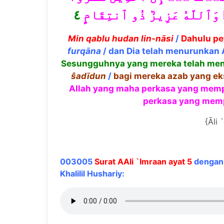
٤
ۗ وَٱللَّهُ عَزِيزٞ ذُو ٱنتِقَامٍ
Min qablu hudan lin-n
ā
si
/
Dahulu p
furq
ā
na
/ dan Dia telah menurunkan 
Sesungguhnya yang mereka telah meng
ŝ
ad
ī
dun
/
bagi mereka azab yang e
Allah yang maha perkasa yang mem
perkasa yang mem
{Āli 
003005
Surat AAli `Imraan ayat 5
dengan 
Khalilil Hushariy: