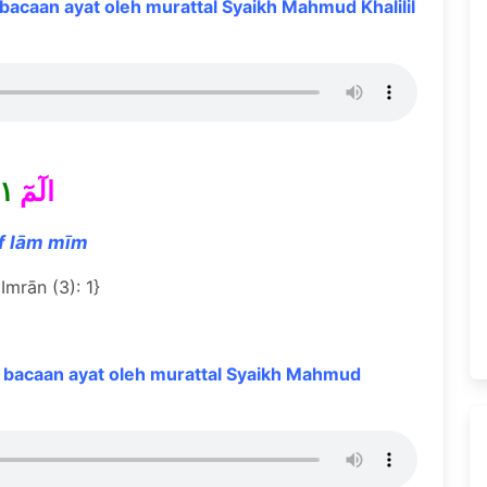
acaan ayat oleh murattal Syaikh Mahmud Khalilil
١
الٓمٓ
if lām mīm
`Imrān (3): 1}
bacaan ayat oleh murattal Syaikh Mahmud