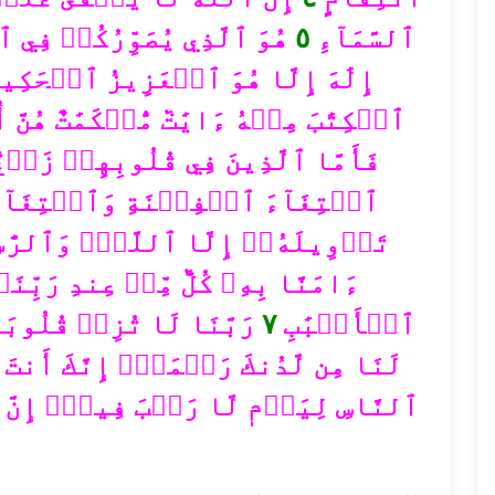
هُوَ ٱلَّذِي يُصَوِّرُكُمۡ فِي
٥
ٱلسَّمَآءِ
إِلَٰهَ إِلَّا هُوَ ٱلۡعَزِيزُ ٱلۡحَكِي
ٱلۡكِتَٰبَ مِنۡهُ ءَايَٰتٞ مُّحۡكَمَٰتٌ هُنَّ أُ
فَأَمَّا ٱلَّذِينَ فِي قُلُوبِهِمۡ زَيۡغٞ 
ٱبۡتِغَآءَ ٱلۡفِتۡنَةِ وَٱبۡتِغَآء
تَأۡوِيلَهُۥٓ إِلَّا ٱللَّهُۗ وَٱلرَّٰس
ءَامَنَّا بِهِۦ كُلّٞ مِّنۡ عِندِ رَبِّنَاۗ
رَبَّنَا لَا تُزِغۡ قُلُوب
٧
ٱلۡأَلۡبَٰبِ
لَنَا مِن لَّدُنكَ رَحۡمَةًۚ إِنَّكَ أَنتَ
ٱلنَّاسِ لِيَوۡمٖ لَّا رَيۡبَ فِيهِۚ إِنَّ