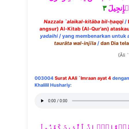
٣
ۡإِنجِيلَ
Nazzala `alaikal-kit
ā
ba bil-
ḥ
aqqi
/
angsur) Al-Kitab (Al-Qur’an) atask
yadaihi
/ yang membenarkan untuk 
taur
ā
ta wal-inj
ī
la
/
dan Dia tel
{Āli 
003004
Surat AAli `Imraan ayat 4
dengan 
Khalilil Hushariy:
ُرۡقَانَۗ إِنَّ ٱلَّذِينَ كَفَرُواْ