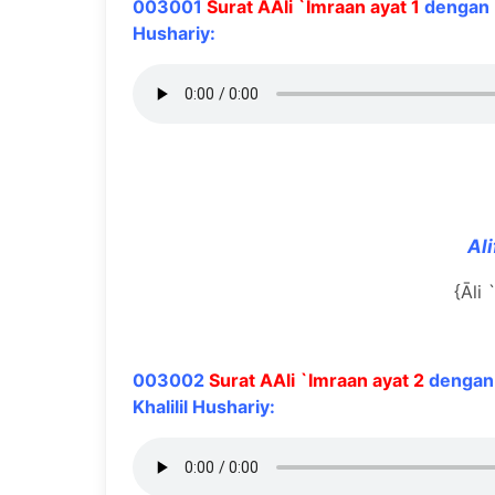
003001
Surat AAli `Imraan ayat 1
dengan b
Hushariy:
Al
{Āli 
003002
Surat AAli `Imraan ayat 2
dengan 
Khalilil Hushariy: