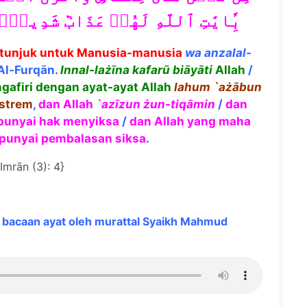
بِ‍َٔايَٰتِ ٱللَّهِ لَهُمۡ عَذَابٞ شَدِيدٞ
etunjuk untuk Manusia-manusia
wa anzalal-
Al-Furqān.
Innal-la
żī
na kafar
ū
bi
ā
y
ā
ti
Allah
/
afiri dengan ayat-ayat Allah
lahum `a
żā
bun
kstrem
,
dan Allah
`az
ī
zun
ż
un-tiq
ā
min
/
dan
punyai hak menyiksa
/
dan Allah yang maha
punyai pembalasan siksa
.
`Imrān (3): 4}
bacaan ayat oleh murattal Syaikh Mahmud