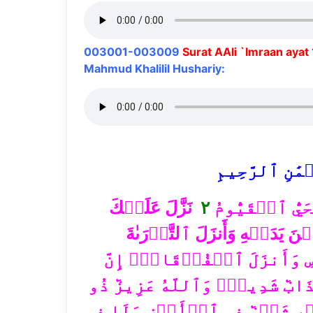
003001-003009
Surat AAli `Imraan ayat
Mahmud Khalilil Hushariy:
َٰنِ ٱلرَّحِيمِ
نَزَّلَ عَلَيۡكَ
٢
حَيُّ ٱلۡقَيُّومُ
نَ يَدَيۡهِ وَأَنزَلَ ٱلتَّوۡرَىٰةَ
سِ وَأَنزَلَ ٱلۡفُرۡقَانَۗ إِنَّ
 عَذَابٞ شَدِيدٞۗ وَٱللَّهُ عَزِيزٞ ذُو
يۡهِ شَيۡءٞ فِي ٱلۡأَرۡضِ وَلَا فِي