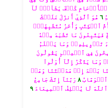
 ٱلۡأَرۡحَامِ كَيۡفَ يَشَآءُۚ لَآ
هُوَ ٱلَّذِيٓ أَنزَلَ عَلَيۡكَ
٦
مُ
مُّ ٱلۡكِتَٰبِ وَأُخَرُ مُتَشَٰبِهَٰتٞۖ
فَيَتَّبِعُونَ مَا تَشَٰبَهَ مِنۡهُ
َ تَأۡوِيلِهِۦۖ وَمَا يَعۡلَمُ
ِخُونَ فِي ٱلۡعِلۡمِ يَقُولُونَ
 وَمَا يَذَّكَّرُ إِلَّآ أُوْلُواْ
َنَا بَعۡدَ إِذۡ هَدَيۡتَنَا وَهَبۡ
رَبَّنَآ إِنَّكَ جَامِعُ
٨
 ٱلۡوَهَّابُ
٩
 ٱللَّهَ لَا يُخۡلِفُ ٱلۡمِيعَادَ