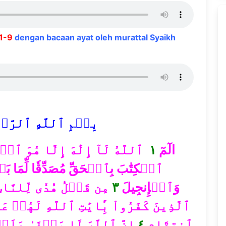
 1-9
dengan bacaan ayat oleh murattal Syaikh
بِسۡمِ ٱللَّهِ ٱلرَّحۡم
ٱللَّهُ لَآ إِلَٰهَ إِلَّا هُوَ ٱلۡ
١
الٓمٓ
ٱلۡكِتَٰبَ بِٱلۡحَقِّ مُصَدِّقٗا لِّمَا بَيۡ
مِن قَبۡلُ هُدٗى لِّلنَّا
٣
وَٱلۡإِنجِيلَ
ٱلَّذِينَ كَفَرُواْ بِ‍َٔايَٰتِ ٱللَّهِ لَهُمۡ
إِنَّ ٱللَّهَ لَا يَخۡفَىٰ عَلَ
٤
ٱنتِقَامٍ